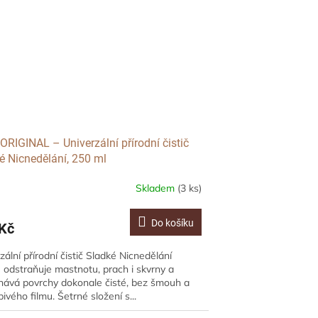
ORIGINAL – Univerzální přírodní čistič
é Nicnedělání, 250 ml
Skladem
(3 ks)
Do košíku
Kč
zální přírodní čistič Sladké Nicnedělání
 odstraňuje mastnotu, prach i skvrny a
ává povrchy dokonale čisté, bez šmouh a
pivého filmu. Šetrné složení s...