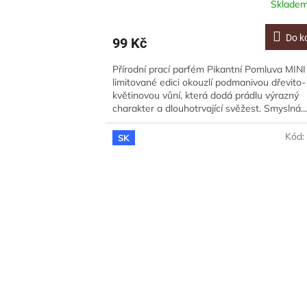
Sklade
Do k
99 Kč
Přírodní prací parfém Pikantní Pomluva MINI
limitované edici okouzlí podmanivou dřevito-
květinovou vůní, která dodá prádlu výrazný
charakter a dlouhotrvající svěžest. Smyslná..
Kód
SK