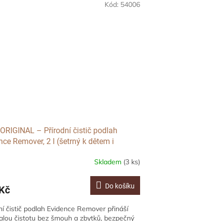
Kód:
54006
ORIGINAL – Přírodní čistič podlah
nce Remover, 2 l (šetrný k dětem i
íčkům)
Skladem
(3 ks)
Do košíku
Kč
ní čistič podlah Evidence Remover přináší
lou čistotu bez šmouh a zbytků, bezpečný