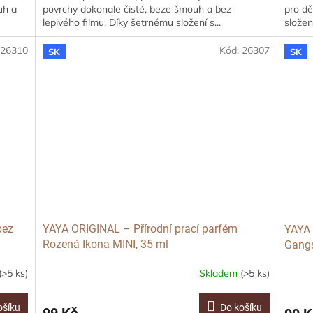
uh a
povrchy dokonale čisté, beze šmouh a bez
pro dě
lepivého filmu. Díky šetrnému složení s...
složen
:
26310
Kód:
26307
SK
SK
bez
YAYA ORIGINAL – Přírodní prací parfém
YAYA 
Rozená Ikona MINI, 35 ml
Gangs
(>5 ks)
Skladem
(>5 ks)
ošíku
Do košíku