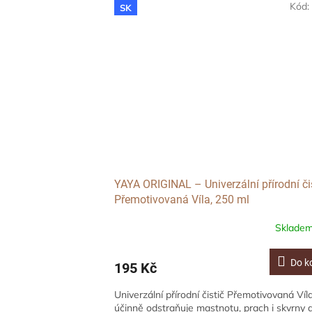
Kód
SK
YAYA ORIGINAL – Univerzální přírodní či
Přemotivovaná Víla, 250 ml
Sklade
Do k
195 Kč
Univerzální přírodní čistič Přemotivovaná Víl
účinně odstraňuje mastnotu, prach i skvrny 