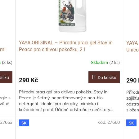
YAYA ORIGINAL – Přírodní prací gel Stay in
YAYA 
 ml
Peace pro citlivou pokožku, 2 l
Unicor
m
(3 ks)
Skladem
(2 ks)
ošíku
Do košíku
290 Kč
290 
Přírodní prací gel pro citlivou pokožku Stay in
Přírod
ngle s
Peace je šetrný, neparfémovaný a non-bio
zajišť
 vůně
detergent, ideální pro alergiky, miminka i
odstra
každodenní praní. Účinně odstraňuje nečistoty...
složen
:
27663
Kód:
27660
SK
SK