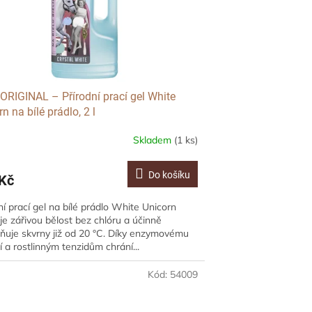
ORIGINAL – Přírodní prací gel White
n na bílé prádlo, 2 l
Skladem
(1 ks)
Do košíku
Kč
ní prací gel na bílé prádlo White Unicorn
uje zářivou bělost bez chlóru a účinně
ňuje skvrny již od 20 °C. Díky enzymovému
í a rostlinným tenzidům chrání...
Kód:
54009