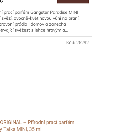
č
ní prací parfém Gangster Paradise MINI
í svěží, ovocně-květinovou vůni na praní,
provoní prádlo i domov a zanechá
trvající svěžest s lehce hravým a...
Kód:
26292
ORIGINAL – Přírodní prací parfém
 Talks MINI, 35 ml