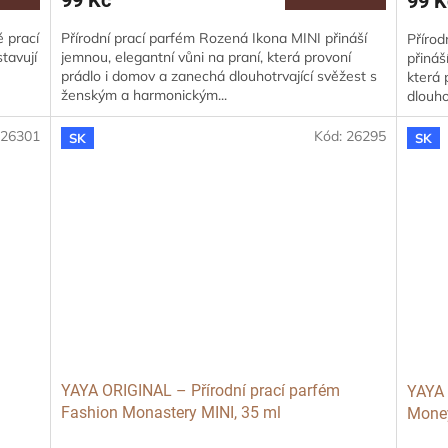
99 Kč
99 K
é prací
Přírodní prací parfém Rozená Ikona MINI přináší
Přírod
tavují
jemnou, elegantní vůni na praní, která provoní
přináš
prádlo i domov a zanechá dlouhotrvající svěžest s
která 
ženským a harmonickým...
dlouho
:
26301
Kód:
26295
SK
SK
YAYA ORIGINAL – Přírodní prací parfém
YAYA 
Fashion Monastery MINI, 35 ml
Money