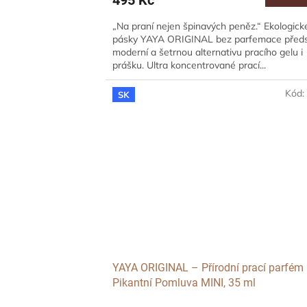
495 Kč
„Na praní nejen špinavých peněz.“ Ekologick
pásky YAYA ORIGINAL bez parfemace předs
moderní a šetrnou alternativu pracího gelu i
prášku. Ultra koncentrované prací...
Kód
SK
YAYA ORIGINAL – Přírodní prací parfém
Pikantní Pomluva MINI, 35 ml