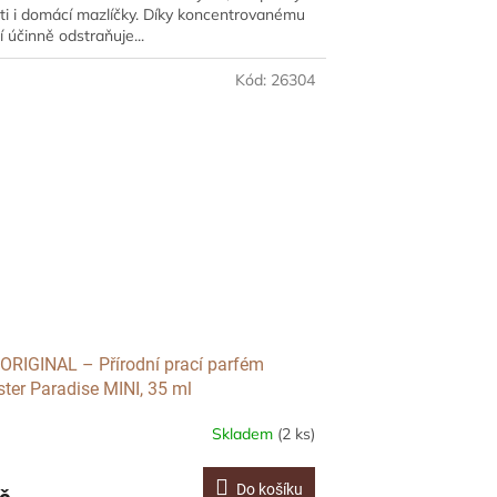
ti i domácí mazlíčky. Díky koncentrovanému
í účinně odstraňuje...
Kód:
26304
ORIGINAL – Přírodní prací parfém
ter Paradise MINI, 35 ml
Skladem
(2 ks)
Do košíku