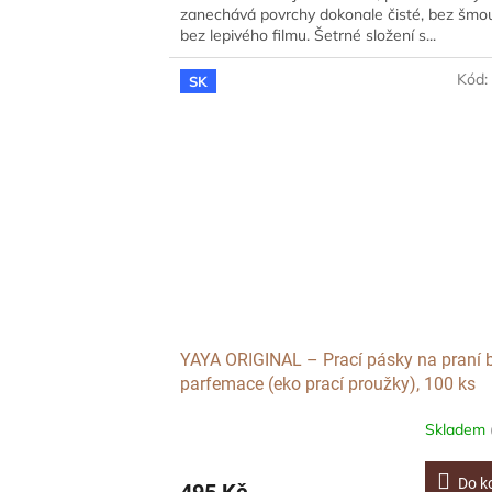
zanechává povrchy dokonale čisté, bez šmo
bez lepivého filmu. Šetrné složení s...
Kód
SK
YAYA ORIGINAL – Prací pásky na praní 
parfemace (eko prací proužky), 100 ks
Skladem
Do k