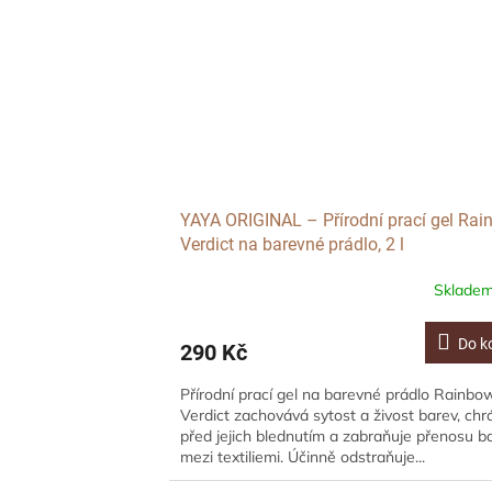
YAYA ORIGINAL – Přírodní prací gel Ra
Verdict na barevné prádlo, 2 l
Sklade
Do k
290 Kč
Přírodní prací gel na barevné prádlo Rainbo
Verdict zachovává sytost a živost barev, chr
před jejich blednutím a zabraňuje přenosu ba
mezi textiliemi. Účinně odstraňuje...