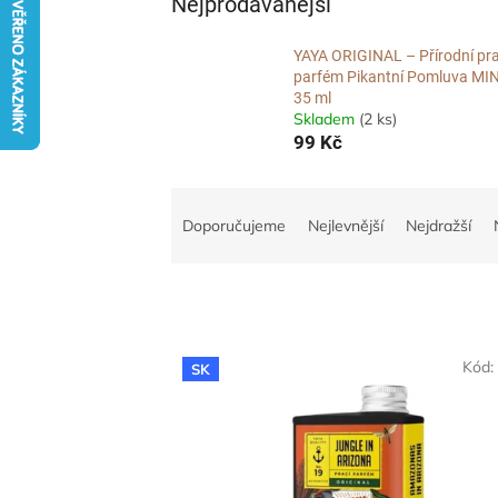
Nejprodávanější
YAYA ORIGINAL – Přírodní pra
parfém Pikantní Pomluva MIN
35 ml
Skladem
(2 ks)
99 Kč
Ř
a
Doporučujeme
Nejlevnější
Nejdražší
z
e
n
í
p
V
r
Kód
SK
ý
o
p
d
i
u
s
k
p
t