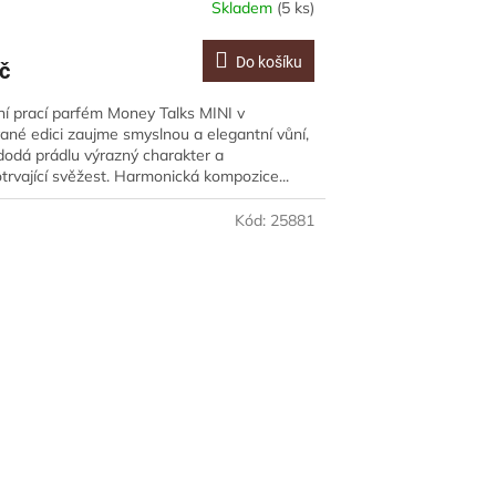
Skladem
(5 ks)
Do košíku
č
ní prací parfém Money Talks MINI v
vané edici zaujme smyslnou a elegantní vůní,
dodá prádlu výrazný charakter a
trvající svěžest. Harmonická kompozice...
Kód:
25881