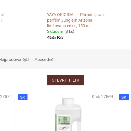
cí
YAYA ORIGINAL – Přírodní prací
I,
parfém Jungle in Arizona,
limitovaná edice, 150 ml
Skladem
(3 ks)
455 Kč
Nejprodávanější
Abecedně
OTEVŘÍT FILTR
:
27672
Kód:
27669
SK
SK