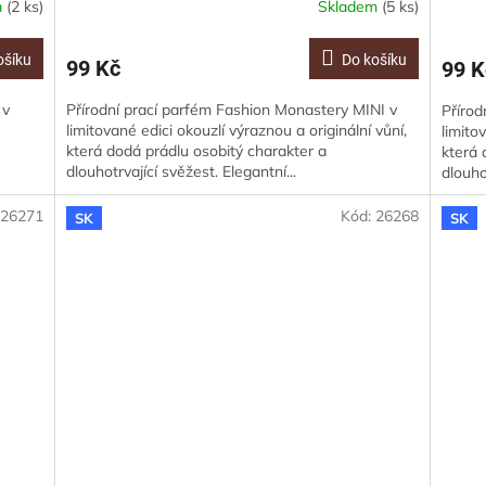
m
(2 ks)
Skladem
(5 ks)
ošíku
Do košíku
99 Kč
99 K
 v
Přírodní prací parfém Fashion Monastery MINI v
Přírod
limitované edici okouzlí výraznou a originální vůní,
limito
která dodá prádlu osobitý charakter a
která 
.
dlouhotrvající svěžest. Elegantní...
dlouho
:
26271
Kód:
26268
SK
SK