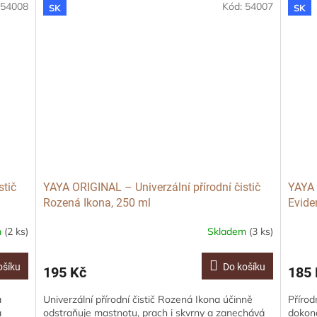
:
54008
Kód:
54007
SK
SK
stič
YAYA ORIGINAL – Univerzální přírodní čistič
YAYA 
Rozená Ikona, 250 ml
Evide
mazl
m
(2 ks)
Skladem
(3 ks)
ošíku
Do košíku
195 Kč
185 
a
Univerzální přírodní čistič Rozená Ikona účinně
Přírod
a
odstraňuje mastnotu, prach i skvrny a zanechává
dokona