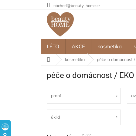
Přejít
obchod@beauty-home.cz
na
obsah
LÉTO
AKCE
kosmetika
Domů
kosmetika
péče o domácnost /
péče o domácnost / EKO 
praní
av
úklid