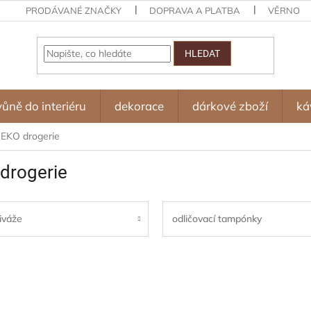
PRODÁVANÉ ZNAČKY
DOPRAVA A PLATBA
VĚRNOST
HLEDAT
vůně do interiéru
dekorace
dárkové zboží
ká
 EKO drogerie
drogerie
iváže
odličovací tampónky