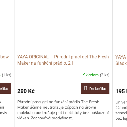
inbow
YAYA ORIGINAL – Přírodní prací gel The Fresh
YAYA 
Maker na funkční prádlo, 2 l
Sladk
m
(1 ks)
Skladem
(2 ks)
ošíku
Do košíku
290 Kč
195 
w
Přírodní prací gel na funkční prádlo The Fresh
Univer
ání
Maker účinně neutralizuje zápach na úrovni
účinně
rviv
molekul a odstraňuje pot i nečistoty bez poškození
zanech
vláken. Zachovává prodyšnost,...
bez le