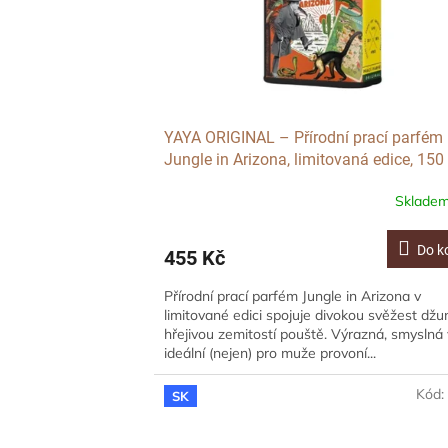
r
ů
o
d
u
k
t
ů
YAYA ORIGINAL – Přírodní prací parfém
Jungle in Arizona, limitovaná edice, 150
Sklade
Do k
455 Kč
Přírodní prací parfém Jungle in Arizona v
limitované edici spojuje divokou svěžest džu
hřejivou zemitostí pouště. Výrazná, smyslná
ideální (nejen) pro muže provoní...
Kód
SK