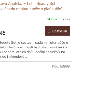
kova Apotéka – Letní Beauty Set
vní sada miniatur péče o pleť a tělo)
Skladem
(2 ks)
Do košíku
Kč
Beauty Set je cestovní sada miniatur péče o
 tělo, která vám zajistí hydrataci, osvěžení a
u během letních dnů. Ideální společník na
nou i víkendové...
Kód:
53989