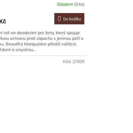
Skladem
(3 ks)
Do košíku
Kč
ní roll-on deodorant pro ženy, který spojuje
livou ochranu proti zápachu s jemnou péčí o
u. Beautiful Manipulator přináší svěžest,
domí a smyslnou...
Kód:
27609