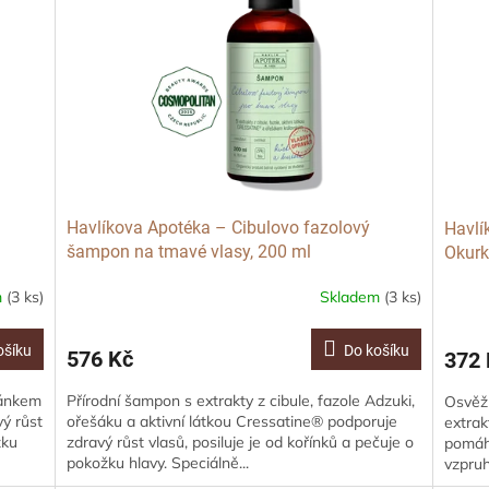
Havlíkova Apotéka – Cibulovo fazolový
Havlí
šampon na tmavé vlasy, 200 ml
Okurk
m
(3 ks)
Skladem
(3 ks)
ošíku
Do košíku
576 Kč
372 
mánkem
Přírodní šampon s extrakty z cibule, fazole Adzuki,
Osvěžu
vý růst
ořešáku a aktivní látkou Cressatine® podporuje
extrak
žku
zdravý růst vlasů, posiluje je od kořínků a pečuje o
pomáhá
pokožku hlavy. Speciálně...
vzpruh