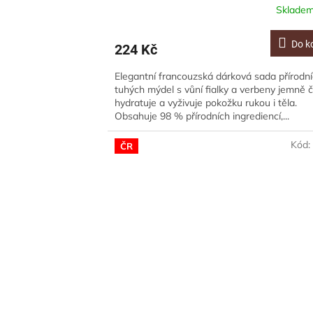
Sklade
Do k
224 Kč
Elegantní francouzská dárková sada přírodn
tuhých mýdel s vůní fialky a verbeny jemně či
hydratuje a vyživuje pokožku rukou i těla.
Obsahuje 98 % přírodních ingrediencí,...
Kód
ČR