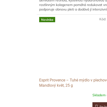
derivátem retinolu, kyselinou hyaluronovou 
rostlinným kolagenem pomáhá redukovat vrá
podporuje obnovu pleti a dodává jí intenzivní.
Kód
Novinka
Esprit Provence – Tuhé mýdlo v plechov
Mandlový květ, 25 g
Skladem
Do k