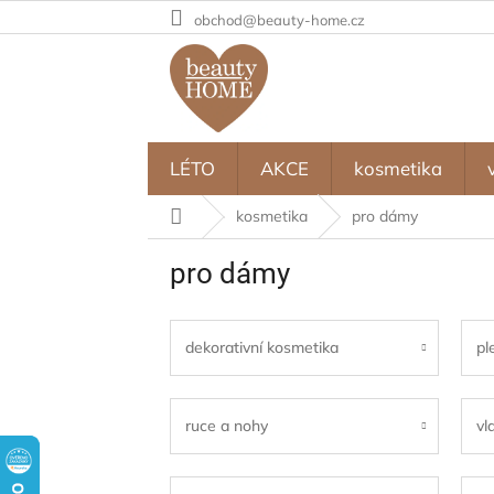
Přejít
obchod@beauty-home.cz
na
obsah
LÉTO
AKCE
kosmetika
Domů
kosmetika
pro dámy
pro dámy
dekorativní kosmetika
pl
ruce a nohy
vl