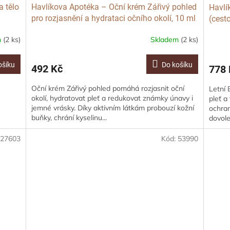
a tělo
Havlíkova Apotéka – Oční krém Zářivý pohled
Havlí
pro rozjasnění a hydrataci očního okolí, 10 ml
(cesto
m
(2 ks)
Skladem
(2 ks)
ošíku
Do košíku
492 Kč
778 
Oční krém Zářivý pohled pomáhá rozjasnit oční
Letní 
okolí, hydratovat pleť a redukovat známky únavy i
pleť a
jemné vrásky. Díky aktivním látkám probouzí kožní
ochran
buňky, chrání kyselinu...
dovole
:
27603
Kód:
53990