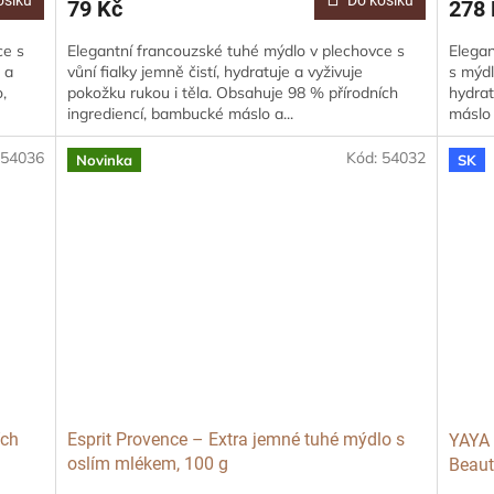
79 Kč
278 
ce s
Elegantní francouzské tuhé mýdlo v plechovce s
Elegan
 a
vůní fialky jemně čistí, hydratuje a vyživuje
s mýdl
,
pokožku rukou i těla. Obsahuje 98 % přírodních
hydrat
ingrediencí, bambucké máslo a...
máslo 
:
54036
Kód:
54032
Novinka
SK
ích
Esprit Provence – Extra jemné tuhé mýdlo s
YAYA 
oslím mlékem, 100 g
Beaut