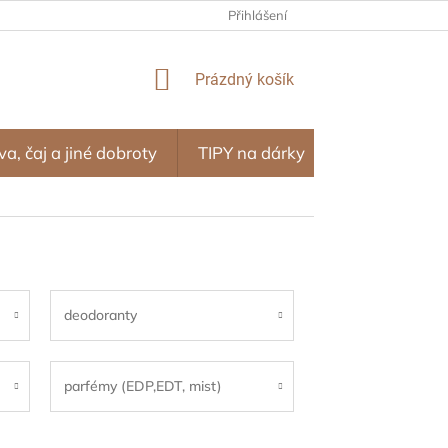
NÍ PROGRAM – ODMĚNY ZA NÁKUPY
Přihlášení
OBCHODNÍ PODMÍNKY
NÁKUPNÍ
Prázdný košík
KOŠÍK
va, čaj a jiné dobroty
TIPY na dárky
SEZÓNA
deodoranty
parfémy (EDP,EDT, mist)