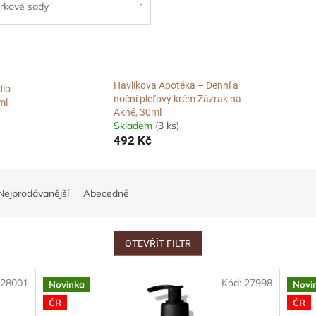
rkové sady
Havlíkova Apotéka – Denní a
dlo
noční pleťový krém Zázrak na
ml
Akné, 30ml
Skladem
(3 ks)
492 Kč
Nejprodávanější
Abecedně
OTEVŘÍT FILTR
:
28001
Kód:
27998
Novinka
Novi
ČR
ČR