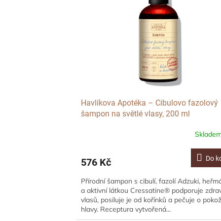
d
i
u
s
k
p
t
r
ů
o
d
u
k
t
ů
Havlíkova Apotéka – Cibulovo fazolový
šampon na světlé vlasy, 200 ml
Sklade
Do k
576 Kč
Přírodní šampon s cibulí, fazolí Adzuki, heř
a aktivní látkou Cressatine® podporuje zdra
vlasů, posiluje je od kořínků a pečuje o poko
hlavy. Receptura vytvořená...