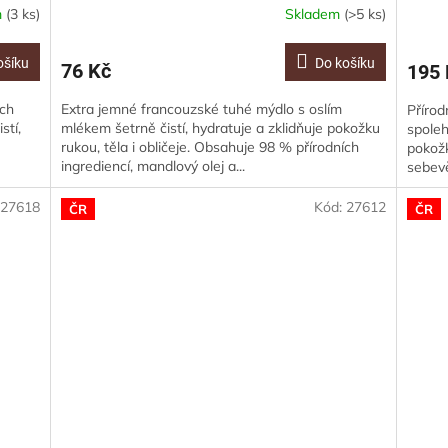
m
(3 ks)
Skladem
(>5 ks)
ošíku
Do košíku
76 Kč
195 
ích
Extra jemné francouzské tuhé mýdlo s oslím
Přírod
stí,
mlékem šetrně čistí, hydratuje a zklidňuje pokožku
spoleh
rukou, těla i obličeje. Obsahuje 98 % přírodních
pokožk
ingrediencí, mandlový olej a...
sebevě
:
27618
Kód:
27612
ČR
ČR