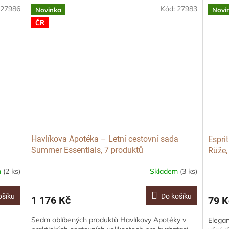
:
27986
Kód:
27983
Novinka
Novi
ČR
Havlíkova Apotéka – Letní cestovní sada
Espri
Summer Essentials, 7 produktů
Růže,
m
(2 ks)
Skladem
(3 ks)
ošíku
Do košíku
1 176 Kč
79 K
Sedm oblíbených produktů Havlíkovy Apotéky v
Elegan