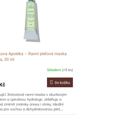
kova Apotéka – Ranní pleťová maska
a, 30 ml
Skladem
(>5 ks)
Do košíku
Kč
jící 3minutová ranní maska s okurkovým
tem a spirulinou hydratuje, zklidňuje a
 zmírnit známky únavy i otoky. Ideální
a pro suchou a dehydratovanou pleť,...