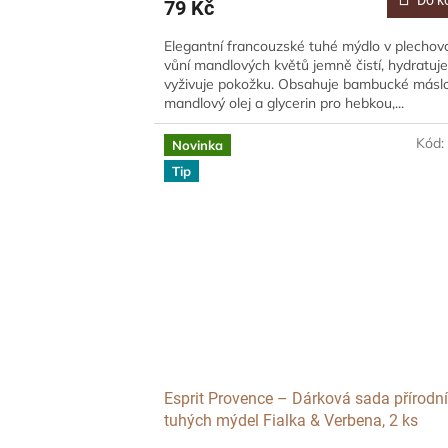
79 Kč
Elegantní francouzské tuhé mýdlo v plechov
vůní mandlových květů jemně čistí, hydratuje
vyživuje pokožku. Obsahuje bambucké máslo
mandlový olej a glycerin pro hebkou,...
Kód
Novinka
Tip
Esprit Provence – Dárková sada přírodn
tuhých mýdel Fialka & Verbena, 2 ks