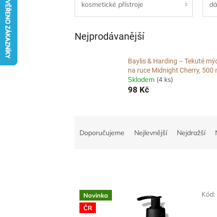
kosmetické přístroje
dá
Nejprodávanější
Baylis & Harding – Tekuté mý
na ruce Midnight Cherry, 500 
Skladem
(4 ks)
98 Kč
Ř
a
Doporučujeme
Nejlevnější
Nejdražší
z
e
n
í
p
V
r
Kód
Novinka
ý
o
ČR
p