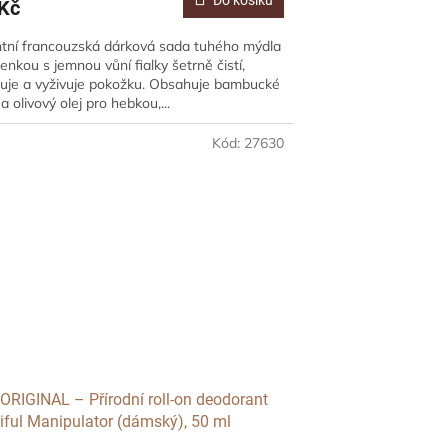
Do košíku
Kč
tní francouzská dárková sada tuhého mýdla
enkou s jemnou vůní fialky šetrně čistí,
uje a vyživuje pokožku. Obsahuje bambucké
a olivový olej pro hebkou,...
Kód:
27630
ORIGINAL – Přírodní roll-on deodorant
iful Manipulator (dámský), 50 ml