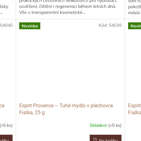
a
praktických cestovních velikostech pro hydrataci,
vůní r
sky,
osvěžení, čištění i regeneraci během letních dnů.
pokož
..
Vše v transparentní kosmetické...
máslo p
:
54040
Kód:
54039
Novinka
Novi
ce
Esprit Provence – Tuhé mýdlo v plechovce
Espri
Fialka, 25 g
Fialk
(>5 ks)
Skladem
(>5 ks)
ošíku
Do košíku