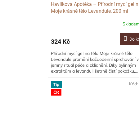
Havlíkova Apotéka – Přírodní mycí gel n
Moje krásné tělo Levandule, 200 ml
Sklade
Do k
324 Kč
Přírodní mycí gel na tělo Moje krásné tělo
Levandule promění každodenní sprchování v
jemný rituál péče a zklidnění. Díky bylinným
extraktům a levanduli šetrně čistí pokožku,...
Kód
Tip
ČR