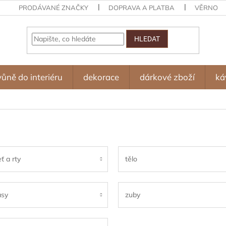
PRODÁVANÉ ZNAČKY
DOPRAVA A PLATBA
VĚRNOST
HLEDAT
vůně do interiéru
dekorace
dárkové zboží
ká
eť a rty
tělo
asy
zuby