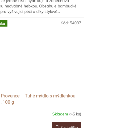
ůže jemně čistí, hydratuje a zanechává
ku hedvábně hebkou. Obsahuje bambucké
ro vyživující péči a díky stylové...
Kód:
54037
nka
t Provence – Tuhé mýdlo s mýdlenkou
a, 100 g
Skladem
(>5 ks)