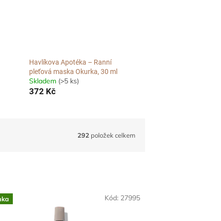
Havlíkova Apotéka – Ranní
pleťová maska Okurka, 30 ml
Skladem
(>5 ks)
372 Kč
292
položek celkem
Kód:
27995
nka