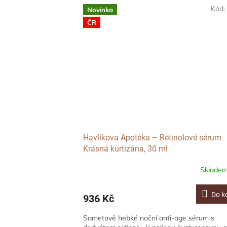
Kód
Novinka
ČR
Havlíkova Apotéka – Retinolové sérum
Krásná kurtizána, 30 ml
Sklade
Do k
936 Kč
Sametově hebké noční anti-age sérum s