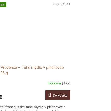
Kód:
54041
nka
t Provence – Tuhé mýdlo v plechovce
 25 g
Skladem
(4 ks)
Do košíku
č
tní francouzské tuhé mýdlo v plechovce s