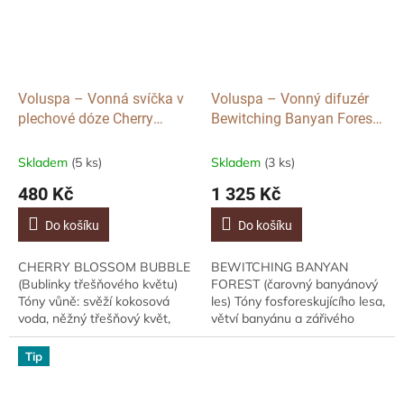
Voluspa – Vonná svíčka v
Voluspa – Vonný difuzér
plechové dóze Cherry
Bewitching Banyan Forest,
Blossom Bubble, Wicked
Wicked
Skladem
(5 ks)
Skladem
(3 ks)
480 Kč
1 325 Kč
Do košíku
Do košíku
CHERRY BLOSSOM BUBBLE
BEWITCHING BANYAN
(Bublinky třešňového květu)
FOREST (čarovný banyánový
Tóny vůně: svěží kokosová
les) Tóny fosforeskujícího lesa,
voda, něžný třešňový květ,
větví banyánu a zářivého
okvětní plátky pivoňky a
jantarového světla. Popis
jemná vanilka. Popis vůně
vůně Vůně Voluspa
Tip
Vůně Voluspa Cherry...
Bewitching Banyan Forest...