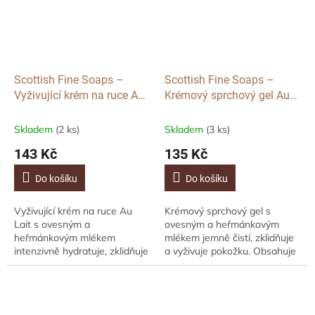
Scottish Fine Soaps –
Scottish Fine Soaps –
Vyživující krém na ruce Au
Krémový sprchový gel Au
Lait s ovesným a
Lait s ovesným a
heřmánkovým mlékem, 30
heřmánkovým mlékem, 75
Skladem
(2 ks)
Skladem
(3 ks)
ml
ml
143 Kč
135 Kč
Do košíku
Do košíku
Vyživující krém na ruce Au
Krémový sprchový gel s
Lait s ovesným a
ovesným a heřmánkovým
heřmánkovým mlékem
mlékem jemně čistí, zklidňuje
intenzivně hydratuje, zklidňuje
a vyživuje pokožku. Obsahuje
a chrání pokožku. Obsahuje
kyselinu mléčnou pro šetrnou
10 % bambuckého másla,
exfoliaci a zanechává pleť
rychle se vstřebává a...
hebkou, svěží a...