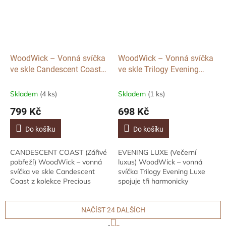
WoodWick – Vonná svíčka
WoodWick – Vonná svíčka
ve skle Candescent Coast
ve skle Trilogy Evening
(Precious Metals), střední
Luxe, střední
Skladem
(4 ks)
Skladem
(1 ks)
799 Kč
698 Kč
Do košíku
Do košíku
CANDESCENT COAST (Zářivé
EVENING LUXE (Večerní
pobřeží) WoodWick – vonná
luxus) WoodWick – vonná
svíčka ve skle Candescent
svíčka Trilogy Evening Luxe
Coast z kolekce Precious
spojuje tři harmonicky
Metals přináší svěží mořskou
vrstvené vůně – Hinoki Dahlia
vůni s tóny teakového dřeva,
(Japonský cypřiš a jiřiny),
mechu a jemných...
Lavender...
NAČÍST 24 DALŠÍCH
S