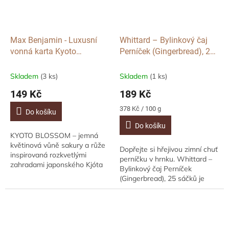
Max Benjamin - Luxusní
Whittard – Bylinkový čaj
vonná karta Kyoto
Perníček (Gingerbread), 25
Blossom, 1 ks
sáčků
Skladem
(3 ks)
Skladem
(1 ks)
149 Kč
189 Kč
Měrná
378 Kč / 100 g
Do košíku
cena:
Do košíku
KYOTO BLOSSOM – jemná
květinová vůně sakury a růže
Dopřejte si hřejivou zimní chuť
inspirovaná rozkvetlými
perníčku v hrnku. Whittard –
zahradami japonského Kjóta
Bylinkový čaj Perníček
Nechte se unést do světa
(Gingerbread), 25 sáčků je
tichých zahrad zahalených
jemná bylinná směs zázvoru,
ranní mlhou. Kompozice...
jablka, citronové kůry a
ostružinových...