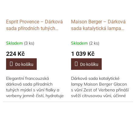
Esprit Provence – Dárková
Maison Berger – Dárková
sada přírodních tuhých
sada katalytická lampa
mýdel Fialka & Verbena, 2
Glacon, vůně Zest of
ks
Verbena, zeleno-
Skladem
(3 ks)
Skladem
(2 ks)
meruňková, 250 ml
224 Kč
1 039 Kč
Do košíku
Do košíku
Elegantní francouzská
Dárková sada katalytické
dárková sada přírodních
lampy Maison Berger Glacon
tuhých mýdel s vůní fialky a
s vůní Zest of Verbena přináší
verbeny jemně čistí, hydratuje
svěží citrusovou vůni, účinné
a vyživuje pokožku rukou i
čištění vzduchu a elegantní
těla. Obsahuje 98 %
design v zeleno-
přírodních ingrediencí,...
meruňkovém...