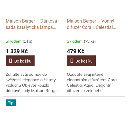
Maison Berger – Dárková
Maison Berger – Vonný
sada katalytická lampa
difuzér Corali, Celestial
Corali, Celestial Aqua,
Aqua (svěží mořská a
zelená, 250 ml
květinová vůně), 100 ml
Skladem
(1 ks)
Skladem
(>5 ks)
1 329 Kč
479 Kč
Do košíku
Do košíku
Zahalte svůj domov do
Ozdobte svůj interiér
svěžesti, elegance a čistoty
elegantním difuzérem Corali
vzduchu Objevte kouzlo
Celestial Aqua. Elegantní
dárkové sady Maison Berger
difuzér ze zeleného
Corali Celestial Aqua, která
transparentního lakovaného
propojuje francouzský design,
skla s jemnou strukturou
Tip
jedinečnou...
inspirovanou přírodou.
Design...