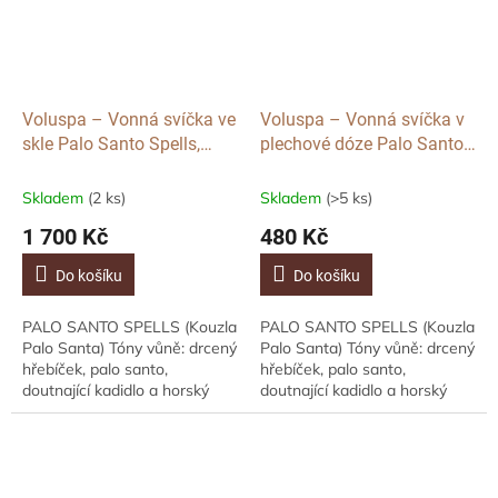
Voluspa – Vonná svíčka ve
Voluspa – Vonná svíčka v
skle Palo Santo Spells,
plechové dóze Palo Santo
Wicked
Spells, Wicked
Skladem
(2 ks)
Skladem
(>5 ks)
1 700 Kč
480 Kč
Do košíku
Do košíku
PALO SANTO SPELLS (Kouzla
PALO SANTO SPELLS (Kouzla
Palo Santa) Tóny vůně: drcený
Palo Santa) Tóny vůně: drcený
hřebíček, palo santo,
hřebíček, palo santo,
doutnající kadidlo a horský
doutnající kadidlo a horský
dubový mech. Popis vůně
dubový mech. Popis vůně
Vůně Voluspa Palo Santo
Vůně Voluspa Palo Santo
Spells vnese do...
Spells vnese do...