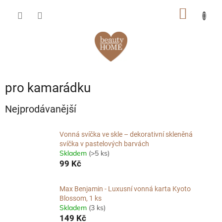
Přejít
NÁKUP
na
obsah
KOŠÍK
pro kamarádku
Nejprodávanější
Vonná svíčka ve skle – dekorativní skleněná
svíčka v pastelových barvách
Skladem
(>5 ks)
99 Kč
Max Benjamin - Luxusní vonná karta Kyoto
Blossom, 1 ks
Skladem
(3 ks)
149 Kč