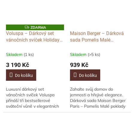
Z
ZDARMA
D
Voluspa – Dárkový set
Maison Berger – Dárková
A
vánočních svíček Holiday
sada Pomelis Malé
R
M
Essentials Candle Trio
poklady s vůní Vanilla
A
Magnificence, 90 ml
Skladem
(1 ks)
Skladem
(>5 ks)
3 190 Kč
939 Kč
Do košíku
Do košíku
Luxusní dárkový set
Zahalte svůj domov do
vánočních svíček Voluspa
jemnosti a hřejivé elegance.
přináší tři bestsellerové
Dárková sada Maison Berger
sváteční vůně v elegantních
Paris – Pomelis Malé poklady
embosovaných dózách.
s vůní Vanilla Magnificence
Najdete v něm: Crushed
spojuje mini difuzér v odstínu
Candy Cane – svěží
Nude a...
kombinace...