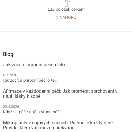
1
6
t
O
r
133
položek celkem
v
á
l
NAHORU
n
á
k
o
d
v
Z
a
á
c
á
n
í
p
í
p
a
Blog
r
t
v
Jak začít s přírodní péčí o tělo
í
k
y
6.7.2026
v
Jak začít s přírodní péčí o tě...
ý
p
Afirmace v každodenní péči: Jak proměnit sprchování v
i
rituál lásky k sobě
s
u
22.4.2026
Když se péče o tělo stane něčí...
Mikroplasty v čajových sáčcích: Pijeme je každý den?
Pravda, která vás možná překvapí