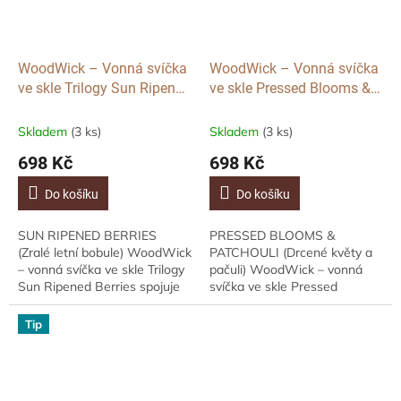
WoodWick – Vonná svíčka
WoodWick – Vonná svíčka
ve skle Trilogy Sun Ripened
ve skle Pressed Blooms &
Berries, střední
Patchouli, střední
Skladem
(3 ks)
Skladem
(3 ks)
698 Kč
698 Kč
Do košíku
Do košíku
SUN RIPENED BERRIES
PRESSED BLOOMS &
(Zralé letní bobule) WoodWick
PATCHOULI (Drcené květy a
– vonná svíčka ve skle Trilogy
pačuli) WoodWick – vonná
Sun Ripened Berries spojuje
svíčka ve skle Pressed
tři harmonicky vrstvené vůně
Blooms & Patchouli spojuje
– Currant (Rybíz), Spiced...
jemné květinové tóny
Tip
tuberózy, fialky a...