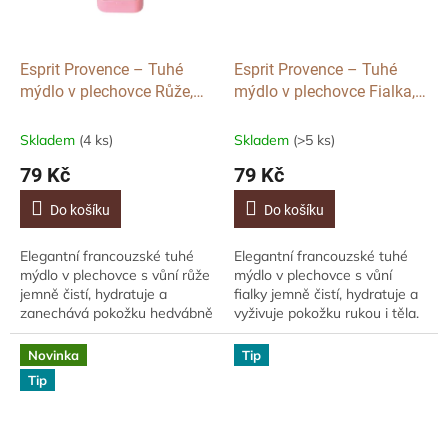
Esprit Provence – Tuhé
Esprit Provence – Tuhé
mýdlo v plechovce Růže,
mýdlo v plechovce Fialka,
25 g
25 g
Skladem
(4 ks)
Skladem
(>5 ks)
79 Kč
79 Kč
Do košíku
Do košíku
Elegantní francouzské tuhé
Elegantní francouzské tuhé
mýdlo v plechovce s vůní růže
mýdlo v plechovce s vůní
jemně čistí, hydratuje a
fialky jemně čistí, hydratuje a
zanechává pokožku hedvábně
vyživuje pokožku rukou i těla.
hebkou. Obsahuje bambucké
Obsahuje 98 % přírodních
máslo pro vyživující péči a díky
ingrediencí, bambucké máslo
Novinka
Tip
stylové...
a...
Tip