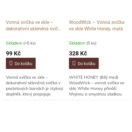
Vonná svíčka ve skle –
WoodWick – Vonná svíčka
dekorativní skleněná svíčka
ve skle White Honey, malá
v pastelových barvách
Skladem
(>5 ks)
Skladem
(5 ks)
99 Kč
328 Kč
Do košíku
Do košíku
Vonná svíčka ve skle –
WHITE HONEY (Bílý med)
dekorativní skleněná svíčka v
WoodWick – vonná svíčka ve
pastelových barvách je stylový
skle White Honey přináší
doplněk, který propojuje
hřejivou a smyslnou sladkou
jemnou vůni a elegantní
vůni, ve které se propojuje
design. Reliéfní sklo vytváří při
kandovaný pomerančový květ,
hoření...
vanilková...