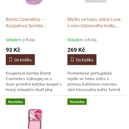
p
r
o
d
Bomb Cosmetics –
Mýdlo ve tvaru srdce Love
u
Koupelová bomba
s vůní lotosového květu,
k
Vykoupej se v duze, 50 g
150 g
t
Skladem
(>5 ks)
Skladem
(>5 ks)
ů
93 Kč
269 Kč
Do košíku
Do košíku
Koupelová bomba Bomb
Romantické portugalské
Cosmetics Vykoupej se v
mýdlo ve tvaru srdce s
duze promění každou koupel v
jemnou květinovo-ovocnou
hravý relaxační rituál plný
vůní lotosového květu šetrně
barev, sladké vůně a jemné
čistí, hydratuje a zanechává
péče o pokožku. Ručně
pokožku hebkou. Elegantní
Novinka
Novinka
vyráběná koupelová bomba
balení se slovy...
s...