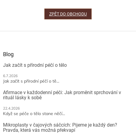
ZPĚT DO OBCHODU
Z
á
p
a
Blog
t
Jak začít s přírodní péčí o tělo
í
6.7.2026
Jak začít s přírodní péčí o tě...
Afirmace v každodenní péči: Jak proměnit sprchování v
rituál lásky k sobě
22.4.2026
Když se péče o tělo stane něčí...
Mikroplasty v čajových sáčcích: Pijeme je každý den?
Pravda, která vás možná překvapí