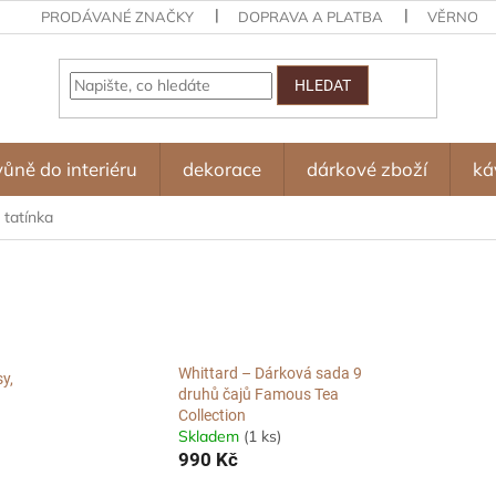
PRODÁVANÉ ZNAČKY
DOPRAVA A PLATBA
VĚRNOST
HLEDAT
vůně do interiéru
dekorace
dárkové zboží
ká
 tatínka
Whittard – Dárková sada 9
y,
druhů čajů Famous Tea
Collection
Skladem
(1 ks)
990 Kč