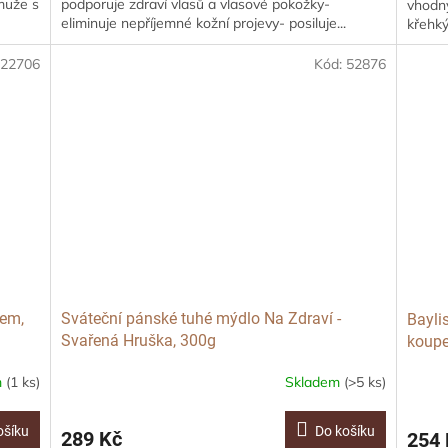
muže s
podporuje zdraví vlasů a vlasové pokožky-
vhodný
eliminuje nepříjemné kožní projevy- posiluje...
křehký
:
22706
Kód:
52876
nem,
Sváteční pánské tuhé mýdlo Na Zdraví -
Bayli
Svařená Hruška, 300g
koupe
m
(1 ks)
Skladem
(>5 ks)
ošíku
Do košíku
289 Kč
254 