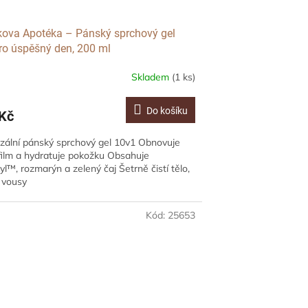
kova Apotéka – Pánský sprchový gel
ro úspěšný den, 200 ml
Skladem
(1 ks)
Do košíku
Kč
zální pánský sprchový gel 10v1 Obnovuje
film a hydratuje pokožku Obsahuje
l™, rozmarýn a zelený čaj Šetrně čistí tělo,
i vousy
Kód:
25653