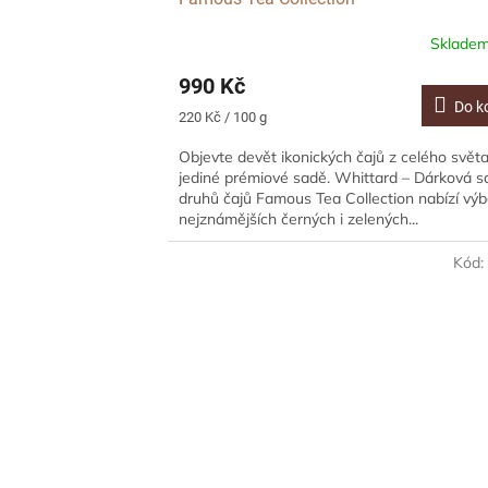
Sklade
990 Kč
Do k
Měrná
220 Kč / 100 g
cena:
Objevte devět ikonických čajů z celého světa
jediné prémiové sadě. Whittard – Dárková s
druhů čajů Famous Tea Collection nabízí výb
nejznámějších černých i zelených...
Kód