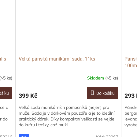
l s
Velká pánská manikúrní sada, 11ks
Pánsk
100m
(>5 ks)
Skladem
(>5 ks)
ošíku
Do košíku
399 Kč
293 
ce a
Velká sada manikúrních pomocníků (nejen) pro
Pánská
muže. Sada je v dárkovém pouzdře a je to ideální
bergam
r do
praktický dárek. Díky kompaktní velikosti se vejde
levand
do kufru i tašky, což muži...
vyrobe