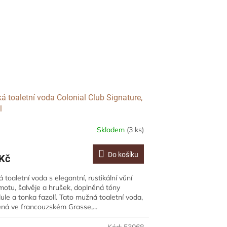
á toaletní voda Colonial Club Signature,
l
Skladem
(3 ks)
Do košíku
Kč
 toaletní voda s elegantní, rustikální vůní
otu, šalvěje a hrušek, doplněná tóny
ule a tonka fazolí. Tato mužná toaletní voda,
ná ve francouzském Grasse,...