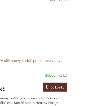
Kód:
53068
 silikonový kartáč pro zdravé vlasy
Skladem
(1 ks)
Do košíku
Kč
jemný kartáč pro minimální lámání vlasů a
lní lesk. Kartáč Manta Healthy Hair je