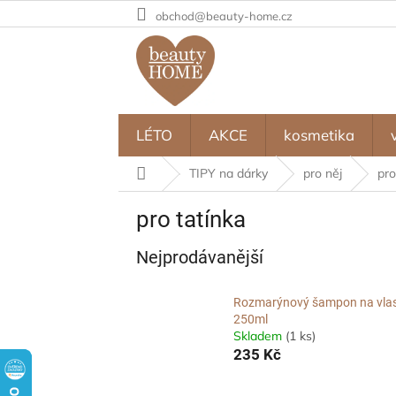
Přejít
obchod@beauty-home.cz
na
obsah
LÉTO
AKCE
kosmetika
Domů
TIPY na dárky
pro něj
pro
pro tatínka
Nejprodávanější
Rozmarýnový šampon na vlas
250ml
Skladem
(1 ks)
235 Kč