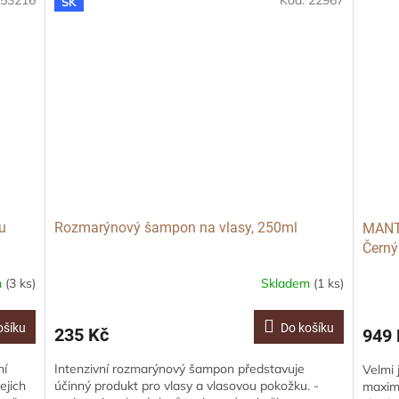
:
53216
Kód:
22967
SK
u
Rozmarýnový šampon na vlasy, 250ml
MANTA
Černý
m
(3 ks)
Skladem
(1 ks)
ošíku
Do košíku
235 Kč
949 
ní
Intenzivní rozmarýnový šampon představuje
Velmi 
ejich
účinný produkt pro vlasy a vlasovou pokožku. -
maximá