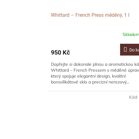
Whittard – French Press měděný, 1 l
Sklade
Do k
950 Kč
Dopřejte si dokonale plnou a aromatickou k
Whittard – French Pressem v měděné úprav
který spojuje elegantní design, kvalitní
borosilikátové sklo a precizní nerezový...
Kód