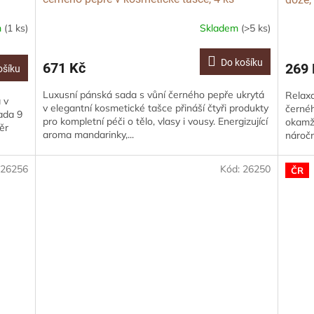
m
(1 ks)
Skladem
(>5 ks)
Do košíku
671 Kč
269 
ošíku
Luxusní pánská sada s vůní černého pepře ukrytá
Relaxa
 v
v elegantní kosmetické tašce přináší čtyři produkty
černéh
ada 9
pro kompletní péči o tělo, vlasy i vousy. Energizující
okamži
ěr
aroma mandarinky,...
náročn
:
26256
Kód:
26250
ČR