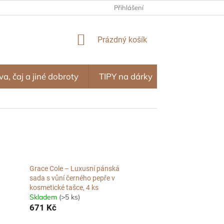
NÍ PROGRAM – ODMĚNY ZA NÁKUPY
Přihlášení
OBCHODNÍ PODMÍNKY
NÁKUPNÍ
Prázdný košík
KOŠÍK
va, čaj a jiné dobroty
TIPY na dárky
SEZÓNA
Grace Cole – Luxusní pánská
sada s vůní černého pepře v
kosmetické tašce, 4 ks
Skladem
(>5 ks)
671 Kč