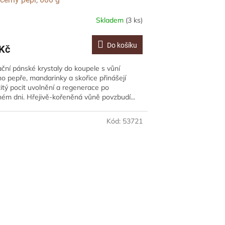
Skladem
(3 ks)
Do košíku
Kč
ční pánské krystaly do koupele s vůní
o pepře, mandarinky a skořice přinášejí
tý pocit uvolnění a regenerace po
ém dni. Hřejivě-kořeněná vůně povzbudí...
Kód:
53721