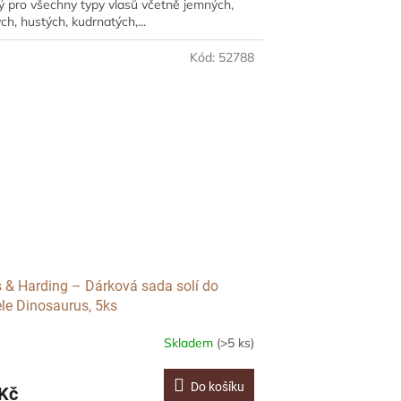
 pro všechny typy vlasů včetně jemných,
ch, hustých, kudrnatých,...
Kód:
52788
s & Harding – Dárková sada solí do
le Dinosaurus, 5ks
Skladem
(>5 ks)
Do košíku
Kč