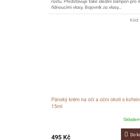
růstu. Představuje také ideální šampon pro 
řídnoucími vlasy. Bojovník za vlasy...
Kód
Pánský krém na oči a oční okolí s kofei
15ml
Sklade
Do k
495 Kč