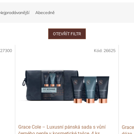
Nejprodávanější
Abecedně
OTEVŘÍT FILTR
:
27300
Kód:
26625
Grace Cole – Luxusní pánská sada s vůní
Grace
černého pepře v kosmetické tašce, 4 ks
dóze,