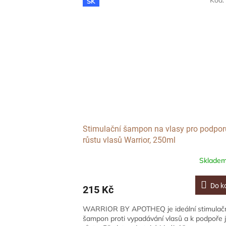
Kód
SK
Stimulační šampon na vlasy pro podpor
růstu vlasů Warrior, 250ml
Sklade
Do k
215 Kč
WARRIOR BY APOTHEQ je ideální stimulač
šampon proti vypadávání vlasů a k podpoře j