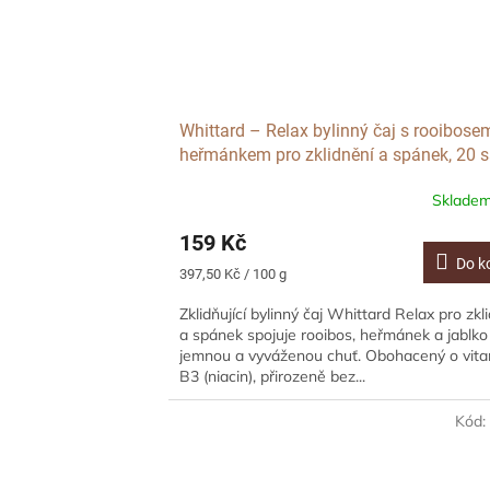
Whittard – Relax bylinný čaj s rooibose
heřmánkem pro zklidnění a spánek, 20 
Sklade
159 Kč
Do k
Měrná
397,50 Kč / 100 g
cena:
Zklidňující bylinný čaj Whittard Relax pro zkl
a spánek spojuje rooibos, heřmánek a jablko
jemnou a vyváženou chuť. Obohacený o vit
B3 (niacin), přirozeně bez...
Kód