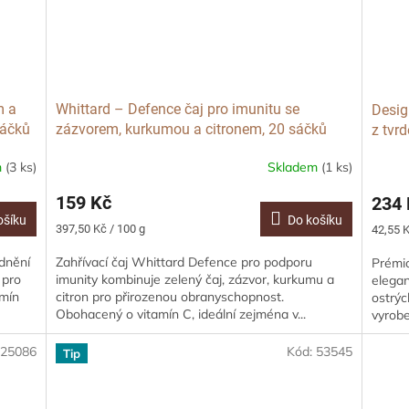
m a
Whittard – Defence čaj pro imunitu se
Desig
sáčků
zázvorem, kurkumou a citronem, 20 sáčků
z tvr
m
(3 ks)
Skladem
(1 ks)
159 Kč
234 
ošíku
Do košíku
Měrná
Měrná
397,50 Kč / 100 g
42,55 K
cena:
cena:
idnění
Zahřívací čaj Whittard Defence pro podporu
Prémio
 pro
imunity kombinuje zelený čaj, zázvor, kurkumu a
elegan
amín
citron pro přirozenou obranyschopnost.
ostrýc
Obohacený o vitamín C, ideální zejména v...
vyrobe
:
25086
Kód:
53545
Tip