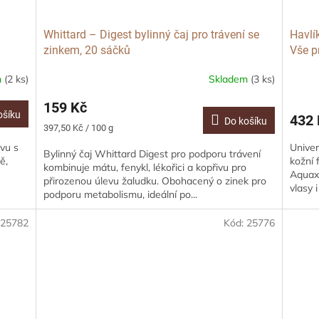
Whittard – Digest bylinný čaj pro trávení se
Havlí
zinkem, 20 sáčků
Vše p
m
(2 ks)
Skladem
(3 ks)
159 Kč
ošíku
432 
Do košíku
Měrná
397,50 Kč / 100 g
cena:
ávu s
Univer
Bylinný čaj Whittard Digest pro podporu trávení
ě,
kožní 
kombinuje mátu, fenykl, lékořici a kopřivu pro
Aquaxy
přirozenou úlevu žaludku. Obohacený o zinek pro
vlasy 
podporu metabolismu, ideální po...
:
25782
Kód:
25776