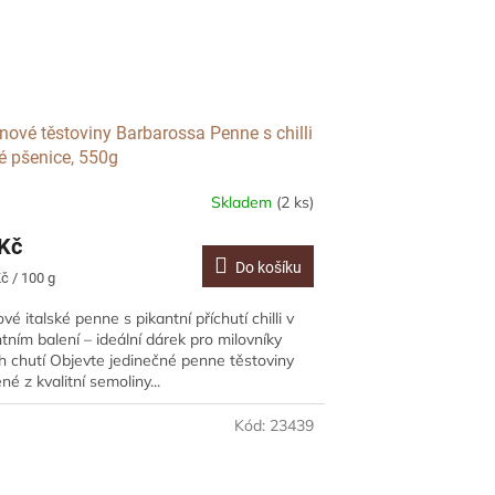
nové těstoviny Barbarossa Penne s chilli
dé pšenice, 550g
Skladem
(2 ks)
Kč
Do košíku
č / 100 g
vé italské penne s pikantní příchutí chilli v
tním balení – ideální dárek pro milovníky
h chutí Objevte jedinečné penne těstoviny
né z kvalitní semoliny...
Kód:
23439