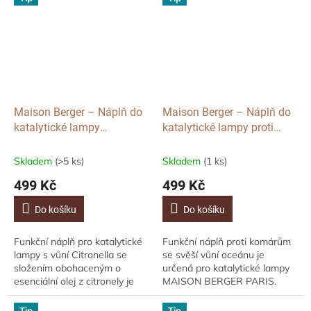
Tento skleněný...
skleněný lapač vos a...
Maison Berger – Náplň do
Maison Berger – Náplň do
katalytické lampy
katalytické lampy proti
Citronella, 500ml
komárům Ocean Breeze,
500 ml
Skladem
(>5 ks)
Skladem
(1 ks)
499 Kč
499 Kč
Do košíku
Do košíku
Funkční náplň pro katalytické
Funkční náplň proti komárům
lampy s vůní Citronella se
se svěší vůní oceánu je
složením obohaceným o
určená pro katalytické lampy
esenciální olej z citronely je
MAISON BERGER PARIS.
přírodním repelentem, který
Balení má objem 0,5 litru. Tato
účinně bojuje proti komárům a
náplň účinně odpuzuje
Tip
Tip