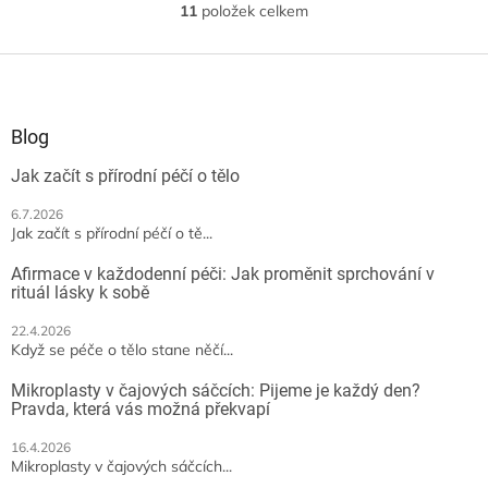
snovou svíčkou naplněnou
11
položek celkem
O
citronelou a současně
v
odpudíte...
l
Z
á
á
d
p
a
a
Blog
c
t
í
Jak začít s přírodní péčí o tělo
í
p
r
6.7.2026
v
Jak začít s přírodní péčí o tě...
k
y
Afirmace v každodenní péči: Jak proměnit sprchování v
v
rituál lásky k sobě
ý
p
22.4.2026
Když se péče o tělo stane něčí...
i
s
Mikroplasty v čajových sáčcích: Pijeme je každý den?
u
Pravda, která vás možná překvapí
16.4.2026
Mikroplasty v čajových sáčcích...