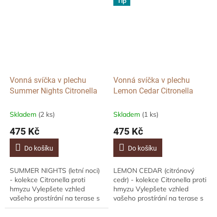
Tip
Tahitská...
Vonná svíčka v plechu
Vonná svíčka v plechu
Summer Nights Citronella
Lemon Cedar Citronella
Skladem
(2 ks)
Skladem
(1 ks)
475 Kč
475 Kč
Do košíku
Do košíku
SUMMER NIGHTS (letní noci)
LEMON CEDAR (citrónový
- kolekce Citronella proti
cedr) - kolekce Citronella proti
hmyzu Vylepšete vzhled
hmyzu Vylepšete vzhled
vašeho prostírání na terase s
vašeho prostírání na terase s
touto lákavou svíčkou
touto osvěžující svíčkou
naplněnou citronelou a
naplněnou citronelou. Jsou v