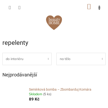
Přejít
NÁKUP
na
obsah
KOŠÍK
repelenty
do interiéru
na tělo
Nejprodávanější
Semínková bomba – Zbombarduj Komára
Skladem
(5 ks)
89 Kč