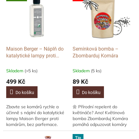
ý
u
p
k
i
t
s
ů
p
r
o
d
Maison Berger – Náplň do
Semínková bomba –
u
katalytické lampy proti
Zbombarduj Komára
k
komárům, bez parfemace,
t
500 ml
Skladem
(>5 ks)
Skladem
(5 ks)
ů
499 Kč
89 Kč
Do košíku
Do košíku
Zbavte se komárů rychle a
🌼 Přírodní repelent do
účinně s náplní do katalytické
květináče? Ano! Květinová
lampy Maison Berger proti
bomba Zbombarduj Komára
komárům, bez parfemace.
pomáhá odpuzovat komáry
Tato funkční náplň je
díky speciální směsi
navržena pro okamžité snížení
aromatických bylin. Stačí
Tip