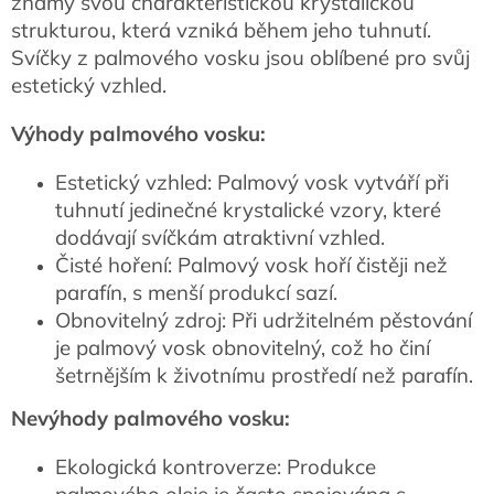
známý svou charakteristickou krystalickou
strukturou, která vzniká během jeho tuhnutí.
Svíčky z palmového vosku jsou oblíbené pro svůj
estetický vzhled.
Výhody palmového vosku:
Estetický vzhled: Palmový vosk vytváří při
tuhnutí jedinečné krystalické vzory, které
dodávají svíčkám atraktivní vzhled.
Čisté hoření: Palmový vosk hoří čistěji než
parafín, s menší produkcí sazí.
Obnovitelný zdroj: Při udržitelném pěstování
je palmový vosk obnovitelný, což ho činí
šetrnějším k životnímu prostředí než parafín.
Nevýhody palmového vosku:
Ekologická kontroverze: Produkce
palmového oleje je často spojována s