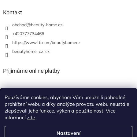
Kontakt
obchod
@
beauty-home.cz
+420777734466
https://www.fb.com/beautyhomecz
beautyhome_cz_sk
Přijímáme online platby
Používáme cookies, abychom Vám umožnili pohodlné
prohlížení webu a díky analýze provozu webu neustále
zlepšovali jeho funkce, výkon a použitelnost. Více
informací
zde
.
Nastavení
Vytvořil Shoptet