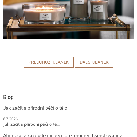
PŘEDCHOZÍ ČLÁNEK
DALŠÍ ČLÁNEK
Z
á
p
a
Blog
t
Jak začít s přírodní péčí o tělo
í
6.7.2026
Jak začít s přírodní péčí o tě...
Afirmace v každodenní péči: Jak proměnit sprchování v