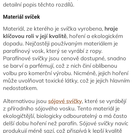
detailní popis těchto rozdílů.
Materiál svíček
Materiál, ze kterého je svíčka vyrobena,
hraje
klíčovou roli v její kvalitě
, hoření a ekologickém
dopadu. Nejčastěji používaným materiálem je
parafínový vosk, který se vyrábí z ropy.
Parafínové svíčky jsou cenově dostupné, snadno
se barví a parfémují, což z nich činí oblíbenou
volbu pro komerční výrobu. Nicméně, jejich hoření
může uvolňovat toxické látky, což je jejich hlavním
nedostatkem.
Alternativou jsou
sójové svíčky
, které se vyrábějí
z přírodního sójového vosku. Tento materiál je
ekologičtější, biologicky odbouratelný a má často
delší dobu hoření než parafín. Sójové svíčky navíc
produkují méně sazí, což přispívá k lepší kvalitě