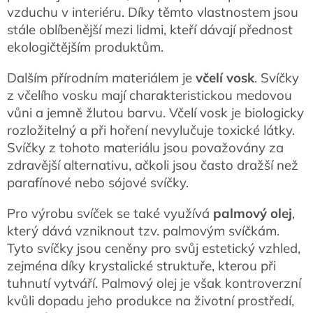
vzduchu v interiéru. Díky těmto vlastnostem jsou
stále oblíbenější mezi lidmi, kteří dávají přednost
ekologičtějším produktům.
Dalším přírodním materiálem je
včelí vosk
. Svíčky
z včelího vosku mají charakteristickou medovou
vůni a jemně žlutou barvu. Včelí vosk je biologicky
rozložitelný a při hoření nevylučuje toxické látky.
Svíčky z tohoto materiálu jsou považovány za
zdravější alternativu, ačkoli jsou často dražší než
parafínové nebo sójové svíčky.
Pro výrobu svíček se také využívá
palmový olej
,
který dává vzniknout tzv. palmovým svíčkám.
Tyto svíčky jsou ceněny pro svůj estetický vzhled,
zejména díky krystalické struktuře, kterou při
tuhnutí vytváří. Palmový olej je však kontroverzní
kvůli dopadu jeho produkce na životní prostředí,