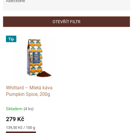
e
Abecedně
n
í
p
OTEVŘÍT FILTR
r
o
V
Tip
d
ý
u
p
k
i
t
s
ů
p
r
o
d
Whittard – Mletá káva
u
Pumpkin Spice, 200g
k
t
Skladem
(4 ks)
ů
279 Kč
Měrná
139,50 Kč / 100 g
cena: