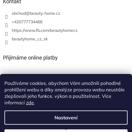
Kontakt
obchod
@
beauty-home.cz
+420777734466
https://www.fb.com/beautyhomecz
beautyhome_cz_sk
Přijímáme online platby
Používáme cookies, abychom Vám umožnili pohodlné
prohlížení webu a díky analýze provozu webu neustále
zlepšovali jeho funkce, výkon a použitelnost. Více
informací
zde
.
Nastavení
Vytvořil Shoptet