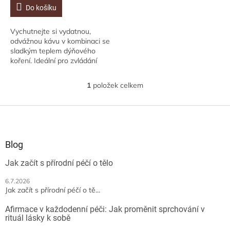
Do košíku
Vychutnejte si vydatnou,
odvážnou kávu v kombinaci se
sladkým teplem dýňového
koření. Ideální pro zvládání
chladného počasí, uvnitř i
venku! Dodejte svým
1
položek celkem
O
podzimním ránům trochu...
v
l
Z
á
á
d
p
a
a
Blog
c
t
í
Jak začít s přírodní péčí o tělo
í
p
r
6.7.2026
v
Jak začít s přírodní péčí o tě...
k
y
Afirmace v každodenní péči: Jak proměnit sprchování v
v
rituál lásky k sobě
ý