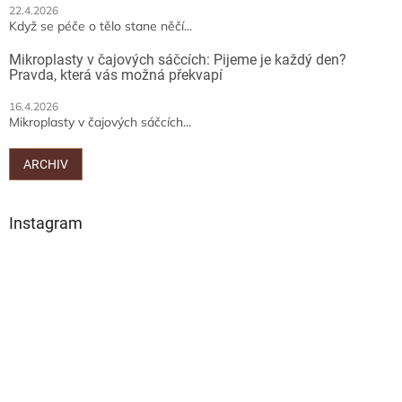
p
22.4.2026
Když se péče o tělo stane něčí...
i
s
Mikroplasty v čajových sáčcích: Pijeme je každý den?
u
Pravda, která vás možná překvapí
16.4.2026
Mikroplasty v čajových sáčcích...
ARCHIV
Instagram