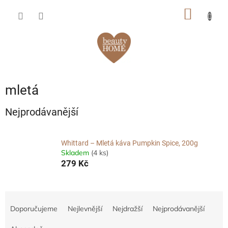
Přejít
NÁKUP
na
obsah
KOŠÍK
mletá
Nejprodávanější
Whittard – Mletá káva Pumpkin Spice, 200g
Skladem
(4 ks)
279 Kč
Ř
a
Doporučujeme
Nejlevnější
Nejdražší
Nejprodávanější
z