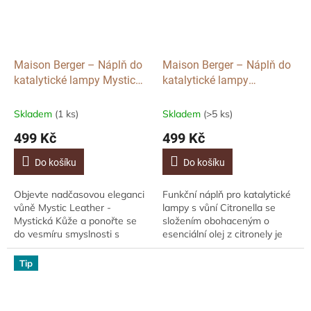
Maison Berger – Náplň do
Maison Berger – Náplň do
katalytické lampy Mystic
katalytické lampy
Leather, 500ml
Citronella, 500ml
Skladem
(1 ks)
Skladem
(>5 ks)
499 Kč
499 Kč
Do košíku
Do košíku
Objevte nadčasovou eleganci
Funkční náplň pro katalytické
vůně Mystic Leather -
lampy s vůní Citronella se
Mystická Kůže a ponořte se
složením obohaceným o
do vesmíru smyslnosti s
esenciální olej z citronely je
opojnými orientálními tóny.
přírodním repelentem, který
Vůně se skládá z tónů
účinně bojuje proti komárům a
Tip
kardamomu, kadidla a...
hmyzu....