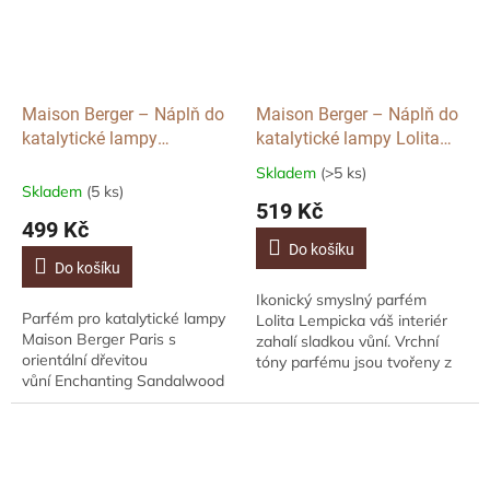
Maison Berger – Náplň do
Maison Berger – Náplň do
katalytické lampy
katalytické lampy Lolita
Enchanting Sandalwood,
Lempicka, 500ml
Skladem
(>5 ks)
Průměrné
500ml
Skladem
(5 ks)
hodnocení
519 Kč
produktu
499 Kč
je
Do košíku
5,0
Do košíku
z
Ikonický smyslný parfém
5
Parfém pro katalytické lampy
Lolita Lempicka váš interiér
hvězdiček.
Maison Berger Paris s
zahalí sladkou vůní. Vrchní
orientální dřevitou
tóny parfému jsou tvořeny z
vůní Enchanting Sandalwood
listů břečťanu, badyánu a
- Okouzlující Santalové Dřevo.
jemné vůně lékořice. Ve
Hlavu parfému tvoří tóny
středních tónech...
černého rybízu a...