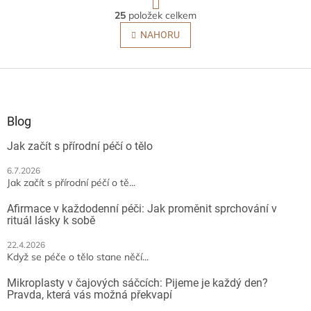
t
O
r
25
položek celkem
v
á
l
NAHORU
n
á
k
o
d
v
Z
a
á
c
á
n
í
p
í
p
a
Blog
r
t
v
Jak začít s přírodní péčí o tělo
í
k
y
6.7.2026
v
Jak začít s přírodní péčí o tě...
ý
p
Afirmace v každodenní péči: Jak proměnit sprchování v
i
rituál lásky k sobě
s
u
22.4.2026
Když se péče o tělo stane něčí...
Mikroplasty v čajových sáčcích: Pijeme je každý den?
Pravda, která vás možná překvapí