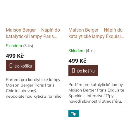
Maison Berger – Náplň do
Maison Berger – Náplň do
katalytické lampy Paris
katalytické lampy Exquisite
Chic, 500ml
Sparkle, 500ml
Skladem
(3 ks)
Průměrné
Skladem
(4 ks)
hodnocení
499 Kč
produktu
499 Kč
je
Do košíku
5,0
Do košíku
z
Parfém pro katalytické lampy
5
Parfém pro katalytické lampy
Maison Berger Paris Paris
hvězdiček.
Maison Berger Paris Exquisite
Chic inspirovaný
Sparkle - Intenzivní Třpyt
neodolatelnou kyticí z ranního
navodí slavnostní atmosféru.
pařížského trhu. Nabízí tóny
Hlavu parfému tvoří
osvěžující, květinové a
grapefruit, srdce pačuli, růže
zároveň moderní....
Tip
a...