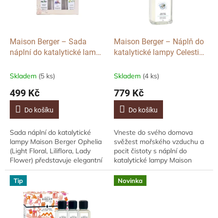
ů
p
r
o
d
Maison Berger – Sada
Maison Berger – Náplň do
u
náplní do katalytické lampy
katalytické lampy Celestial
k
Ophelia (Light Floral,
Aqua (svěží mořská vůně),
t
Liliflora, Lady Flower),
1 l
Skladem
(5 ks)
Skladem
(4 ks)
ů
3×250 ml
499 Kč
779 Kč
Do košíku
Do košíku
Sada náplní do katalytické
Vneste do svého domova
lampy Maison Berger Ophelia
svěžest mořského vzduchu a
(Light Floral, Liliflora, Lady
pocit čistoty s náplní do
Flower) představuje elegantní
katalytické lampy Maison
triopack květinových vůní pro
Berger Celestial Aqua. Tato
každý den. Čistí vzduch,...
lehká a harmonická vůně
Tip
Novinka
propojuje mořské tóny,...