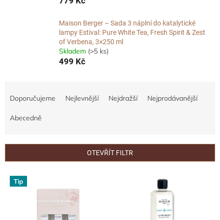
779 Kč
Maison Berger – Sada 3 náplní do katalytické
lampy Estival: Pure White Tea, Fresh Spirit & Zest
of Verbena, 3×250 ml
Skladem
(>5 ks)
499 Kč
Ř
a
Doporučujeme
Nejlevnější
Nejdražší
Nejprodávanější
z
e
Abecedně
n
í
p
OTEVŘÍT FILTR
r
o
V
Tip
d
ý
u
p
k
i
t
s