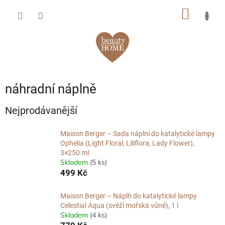
Přejít
NÁKUP
na
obsah
KOŠÍK
náhradní náplně
Nejprodávanější
Maison Berger – Sada náplní do katalytické lampy
Ophelia (Light Floral, Liliflora, Lady Flower),
3×250 ml
Skladem
(5 ks)
499 Kč
Maison Berger – Náplň do katalytické lampy
Celestial Aqua (svěží mořská vůně), 1 l
Skladem
(4 ks)