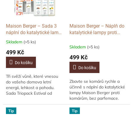
Maison Berger – Sada 3
Maison Berger – Náplň do
náplní do katalytické lampy
katalytické lampy proti
Estival: Pure White Tea,
komárům, bez parfemace,
Skladem
(>5 ks)
Průměrné
Fresh Spirit & Zest of
500 ml
Skladem
(>5 ks)
hodnocení
499 Kč
Verbena, 3×250 ml
produktu
499 Kč
je
Do košíku
5,0
Do košíku
z
Tři svěží vůně, které vnesou
5
Zbavte se komárů rychle a
do vašeho domova letní
hvězdiček.
účinně s náplní do katalytické
energii, lehkost a pohodu.
lampy Maison Berger proti
Sada Triopack Estival od
komárům, bez parfemace.
Maison Berger Paris spojuje
Tato funkční náplň je
zářivou svěžest Fresh Spirit,
navržena pro okamžité snížení
citrusově...
Tip
Tip
výskytu hmyzu v...