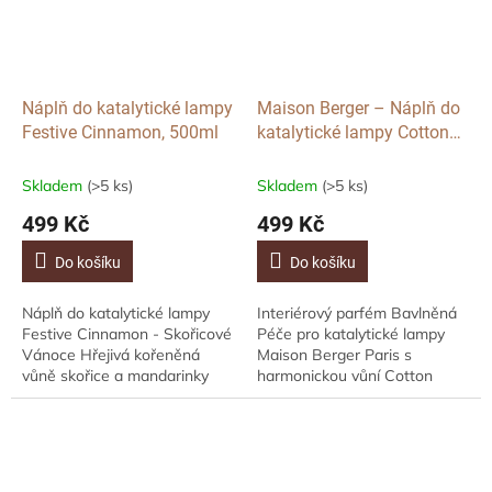
Náplň do katalytické lampy
Maison Berger – Náplň do
Festive Cinnamon, 500ml
katalytické lampy Cotton
Caress, 500ml
Skladem
(>5 ks)
Skladem
(>5 ks)
499 Kč
499 Kč
Do košíku
Do košíku
Náplň do katalytické lampy
Interiérový parfém Bavlněná
Festive Cinnamon - Skořicové
Péče pro katalytické lampy
Vánoce Hřejivá kořeněná
Maison Berger Paris s
vůně skořice a mandarinky
harmonickou vůní Cotton
byla stvořena pro oslavu
Caress - čerstvě vyprané
nejkrásnějších svátků v roce.
prádlo. Hlavu parfému tvoří
Tato vůně se...
růže, svěží tóny a...