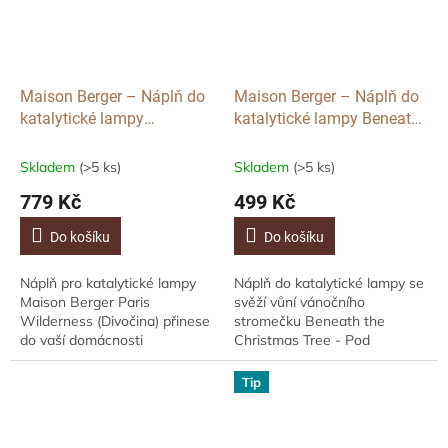
Maison Berger – Náplň do
Maison Berger – Náplň do
katalytické lampy
katalytické lampy Beneath
Wilderness, 1l
the Christmas Tree, 500ml
Skladem
(>5 ks)
Skladem
(>5 ks)
779 Kč
499 Kč
Do košíku
Do košíku
Náplň pro katalytické lampy
Náplň do katalytické lampy se
Maison Berger Paris
svěží vůní vánočního
Wilderness (Divočina) přinese
stromečku Beneath the
do vaší domácnosti
Christmas Tree - Pod
dobrodružstvím naplněný
Vánočním Stromečkem. Svěží
mužný parfém, jehož hlavu
lesní vůně jehličí, která je jako
Tip
tvoří limetka, grep a tóny...
otevřené dveře do...