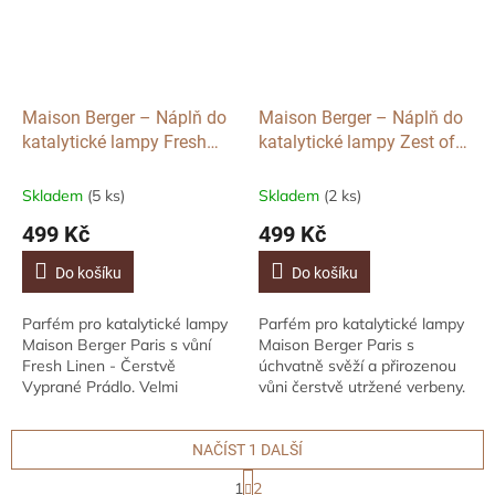
Maison Berger – Náplň do
Maison Berger – Náplň do
katalytické lampy Fresh
katalytické lampy Zest of
Linen, 500ml
Verbena, 500ml
Skladem
(5 ks)
Skladem
(2 ks)
499 Kč
499 Kč
Do košíku
Do košíku
Parfém pro katalytické lampy
Parfém pro katalytické lampy
Maison Berger Paris s vůní
Maison Berger Paris s
Fresh Linen - Čerstvě
úchvatně svěží a přirozenou
Vyprané Prádlo. Velmi
vůni čerstvě utržené verbeny.
žádaná, vzdušná vůně, která
Hlavu parfému tvoří limetka,
je svou svěžestí vhodná pro
cedrát a růžový pepř, srdce
teplé letní dny....
verbena a...
NAČÍST 1 DALŠÍ
S
1
2