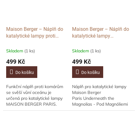
Maison Berger – Náplň do
Maison Berger – Náplň do
katalytické lampy proti
katalytické lampy
komárům Ocean Breeze,
Underneath the Magnolias,
500 ml
500ml
Skladem
(1 ks)
Skladem
(1 ks)
499 Kč
499 Kč
Do košíku
Do košíku
Funkční náplň proti komárům
Náplň pro katalytické lampy
se svěší vůní oceánu je
Maison Berger
určená pro katalytické lampy
Paris Underneath the
MAISON BERGER PARIS.
Magnolias - Pod Magnóliemi
Balení má objem 0,5 litru. Tato
přinese do vašeho interiéru
náplň účinně odpuzuje
květinovou dámskou vůni
komáry, mouchy,...
plnou smyslnosti, která vás...