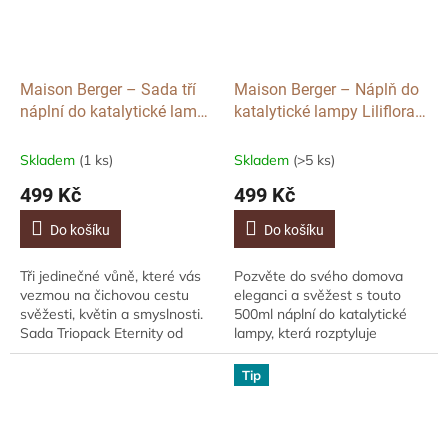
Maison Berger – Sada tří
Maison Berger – Náplň do
náplní do katalytické lampy
katalytické lampy Liliflora,
Eternity – Lady Flower,
500ml
Liliflora a Black Angelica,
Skladem
(1 ks)
Skladem
(>5 ks)
3×250 ml
499 Kč
499 Kč
Do košíku
Do košíku
Tři jedinečné vůně, které vás
Pozvěte do svého domova
vezmou na čichovou cestu
eleganci a svěžest s touto
svěžesti, květin a smyslnosti.
500ml náplní do katalytické
Sada Triopack Eternity od
lampy, která rozptyluje
Maison Berger Paris v sobě
svůdnou květinovou vůni
spojuje květinově jiskřivou
Liliflora. Tato vůně ztělesňující
Tip
Lady...
ženskost a...