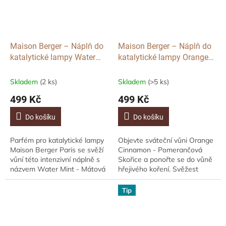
Maison Berger – Náplň do
Maison Berger – Náplň do
katalytické lampy Water
katalytické lampy Orange
Mint, 500ml
Cinnamon, 500ml
Skladem
(2 ks)
Skladem
(>5 ks)
499 Kč
499 Kč
Do košíku
Do košíku
Parfém pro katalytické lampy
Objevte sváteční vůni Orange
Maison Berger Paris se svěží
Cinnamon - Pomerančová
vůní této intenzivní náplně s
Skořice a ponořte se do vůně
názvem Water Mint - Mátová
hřejivého koření. Svěžest
Voda. Kvalitně zpracovaná
citrusových plodů v kombinaci
interiérová vůně vyvinuta s...
s hřejivostí koření a
Tip
kandovaného...