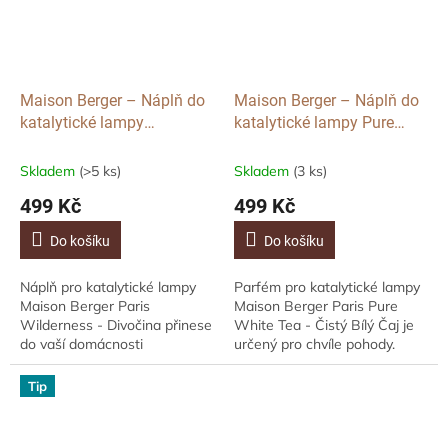
Maison Berger – Náplň do
Maison Berger – Náplň do
katalytické lampy
katalytické lampy Pure
Wilderness, 500ml
White Tea, 500ml
Skladem
(>5 ks)
Skladem
(3 ks)
499 Kč
499 Kč
Do košíku
Do košíku
Náplň pro katalytické lampy
Parfém pro katalytické lampy
Maison Berger Paris
Maison Berger Paris Pure
Wilderness - Divočina přinese
White Tea - Čistý Bílý Čaj je
do vaší domácnosti
určený pro chvíle pohody.
dobrodružstvím naplněný
Delikátní vůně do interiéru
mužný parfém, jehož hlavu
Čistý Bílý Čaj nabízí
Tip
tvoří limetka, grep a...
pohodové...