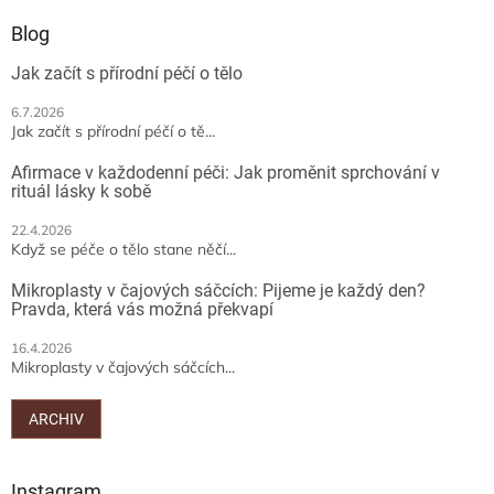
p
a
a
Blog
c
t
í
Jak začít s přírodní péčí o tělo
í
p
r
6.7.2026
v
Jak začít s přírodní péčí o tě...
k
y
Afirmace v každodenní péči: Jak proměnit sprchování v
v
rituál lásky k sobě
ý
p
22.4.2026
Když se péče o tělo stane něčí...
i
s
Mikroplasty v čajových sáčcích: Pijeme je každý den?
u
Pravda, která vás možná překvapí
16.4.2026
Mikroplasty v čajových sáčcích...
ARCHIV
Instagram