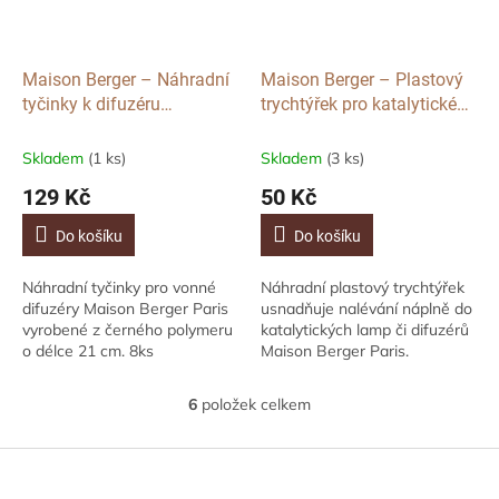
Maison Berger – Náhradní
Maison Berger – Plastový
tyčinky k difuzéru
trychtýřek pro katalytické
Polymerové Černé 21 cm,
lampy a difuzéry
8ks
Skladem
(1 ks)
Skladem
(3 ks)
129 Kč
50 Kč
Do košíku
Do košíku
Náhradní tyčinky pro vonné
Náhradní plastový trychtýřek
difuzéry Maison Berger Paris
usnadňuje nalévání náplně do
vyrobené z černého polymeru
katalytických lamp či difuzérů
o délce 21 cm. 8ks
Maison Berger Paris.
6
položek celkem
O
v
l
Z
á
á
d