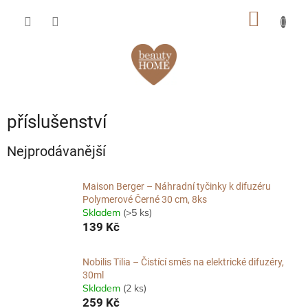
Přejít
NÁKUP
na
obsah
KOŠÍK
příslušenství
Nejprodávanější
Maison Berger – Náhradní tyčinky k difuzéru
Polymerové Černé 30 cm, 8ks
Skladem
(>5 ks)
139 Kč
Nobilis Tilia – Čistící směs na elektrické difuzéry,
30ml
Skladem
(2 ks)
259 Kč