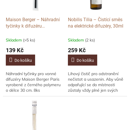
p
r
o
d
Maison Berger – Náhradní
Nobilis Tilia – Čistící směs
u
tyčinky k difuzéru
na elektrické difuzéry, 30ml
k
Polymerové Černé 30 cm,
t
8ks
Skladem
(>5 ks)
Skladem
(2 ks)
ů
139 Kč
259 Kč
Do košíku
Do košíku
Náhradní tyčinky pro vonné
Lihový čistič pro odstranění
difuzéry Maison Berger Paris
nečistot a usazenin. Aby vůně
vyrobené z černého polymeru
odpařující se do místnosti
o délce 30 cm. 8ks
zůstaly vždy plné jen svých
blahodárných účinků a aby se
difuzér časem nezanesl a...