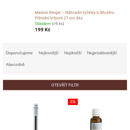
Maison Berger – Náhradní tyčinky k difuzéru
Přírodní Vrbové 27 cm, 6ks
Skladem
(>5 ks)
199 Kč
Ř
a
Doporučujeme
Nejlevnější
Nejdražší
Nejprodávanější
z
e
Abecedně
n
í
p
OTEVŘÍT FILTR
r
o
V
ČR
d
ý
u
p
k
i
t
s
ů