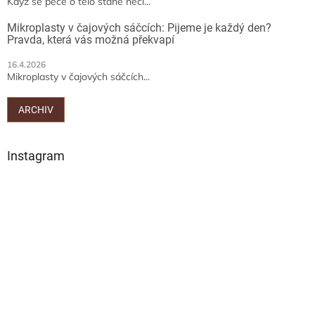
Když se péče o tělo stane něčí...
i
s
Mikroplasty v čajových sáčcích: Pijeme je každý den?
u
Pravda, která vás možná překvapí
16.4.2026
Mikroplasty v čajových sáčcích...
ARCHIV
Instagram