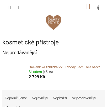
Přejít
NÁKUP
na
obsah
KOŠÍK
kosmetické přístroje
Nejprodávanější
Galvanická žehlička 2v1 Lebody Face - bílá barva
Skladem
(>5 ks)
2 799 Kč
Ř
a
Doporučujeme
Nejlevnější
Nejdražší
Nejprodávanější
z