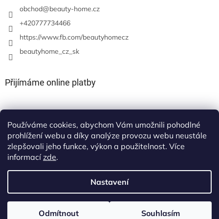
obchod
@
beauty-home.cz
+420777734466
https://www.fb.com/beautyhomecz
beautyhome_cz_sk
Přijímáme online platby
Používáme cookies, abychom Vám umožnili pohodlné
prohlížení webu a díky analýze provozu webu neustále
zlepšovali jeho funkce, výkon a použitelnost. Více
informací
zde
.
Nastavení
Vytvořil Shoptet
Odmítnout
Souhlasím
Copyright 2026
beauty-home
. Všechna práva vyhrazena.