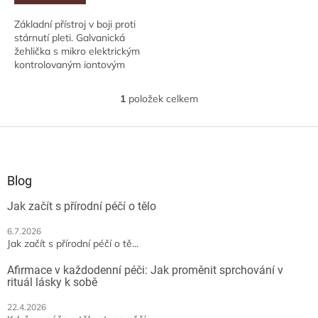
Základní přístroj v boji proti
stárnutí pleti. Galvanická
žehlička s mikro elektrickým
kontrolovaným iontovým
proudem.Pro omlazení a
elasticitu obličeje. Redukce
1
položek celkem
O
vrásek na...
v
l
Z
á
á
d
p
a
a
Blog
c
t
í
Jak začít s přírodní péčí o tělo
í
p
r
6.7.2026
v
Jak začít s přírodní péčí o tě...
k
y
Afirmace v každodenní péči: Jak proměnit sprchování v
v
rituál lásky k sobě
ý
p
22.4.2026