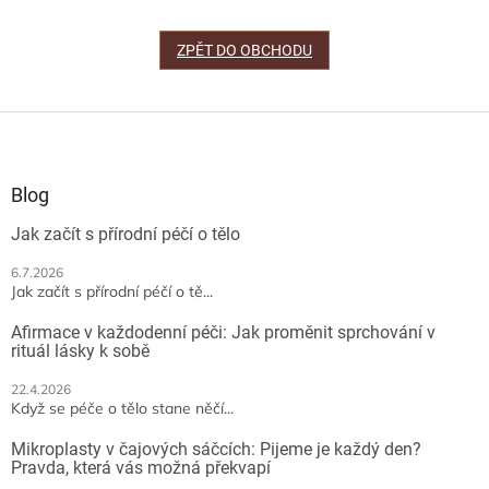
ZPĚT DO OBCHODU
Z
á
p
a
Blog
t
Jak začít s přírodní péčí o tělo
í
6.7.2026
Jak začít s přírodní péčí o tě...
Afirmace v každodenní péči: Jak proměnit sprchování v
rituál lásky k sobě
22.4.2026
Když se péče o tělo stane něčí...
Mikroplasty v čajových sáčcích: Pijeme je každý den?
Pravda, která vás možná překvapí