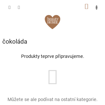
Přejít
NÁKUP
na
obsah
KOŠÍK
čokoláda
Produkty teprve připravujeme.
Můžete se ale podívat na ostatní kategorie.