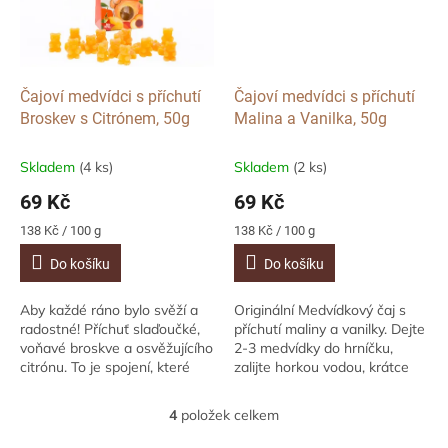
Čajoví medvídci s příchutí
Čajoví medvídci s příchutí
Broskev s Citrónem, 50g
Malina a Vanilka, 50g
Skladem
(4 ks)
Skladem
(2 ks)
69 Kč
69 Kč
Měrná
Měrná
138 Kč / 100 g
138 Kč / 100 g
cena:
cena:
Do košíku
Do košíku
Aby každé ráno bylo svěží a
Originální Medvídkový čaj s
radostné! Příchuť slaďoučké,
příchutí maliny a vanilky. Dejte
voňavé broskve a osvěžujícího
2-3 medvídky do hrníčku,
citrónu. To je spojení, které
zalijte horkou vodou, krátce
povzbudí a osvěží tak, že ani
zamíchejte a vychutnejte si
ranní probouzení nebude...
pravý Medvídkový čaj.
4
položek celkem
O
Zábavná...
v