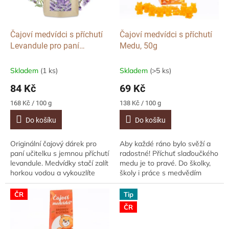
p
r
o
d
Čajoví medvídci s příchutí
Čajoví medvídci s příchutí
u
Levandule pro paní
Medu, 50g
k
učitelku, 50g
t
Skladem
(1 ks)
Skladem
(>5 ks)
ů
84 Kč
69 Kč
Měrná
Měrná
168 Kč / 100 g
138 Kč / 100 g
cena:
cena:
Do košíku
Do košíku
Originální čajový dárek pro
Aby každé ráno bylo svěží a
paní učitelku s jemnou příchutí
radostné! Příchuť slaďoučkého
levandule. Medvídky stačí zalít
medu je to pravé. Do školky,
horkou vodou a vykouzlíte
školy i práce s medvědím
sladký nápoj plný pohody.
odhodláním! Originální čajoví
medvídci.
ČR
Tip
ČR