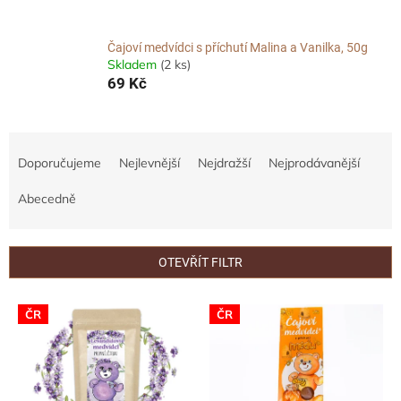
Čajoví medvídci s příchutí Malina a Vanilka, 50g
Skladem
(2 ks)
69 Kč
Ř
a
Doporučujeme
Nejlevnější
Nejdražší
Nejprodávanější
z
e
Abecedně
n
í
p
OTEVŘÍT FILTR
r
o
V
ČR
ČR
d
ý
u
p
k
i
t
s
ů