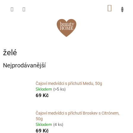
Přejít
NÁKUP
na
obsah
KOŠÍK
želé
Nejprodávanější
Čajoví medvídci s příchutí Medu, 50g
Skladem
(>5 ks)
69 Kč
Čajoví medvídci s příchutí Broskev s Citrónem,
50g
Skladem
(4 ks)
69 Kč