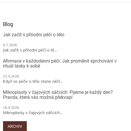
l
Z
á
á
d
p
a
a
Blog
c
t
í
Jak začít s přírodní péčí o tělo
í
p
r
6.7.2026
v
Jak začít s přírodní péčí o tě...
k
y
Afirmace v každodenní péči: Jak proměnit sprchování v
v
rituál lásky k sobě
ý
p
22.4.2026
Když se péče o tělo stane něčí...
i
s
Mikroplasty v čajových sáčcích: Pijeme je každý den?
u
Pravda, která vás možná překvapí
16.4.2026
Mikroplasty v čajových sáčcích...
ARCHIV