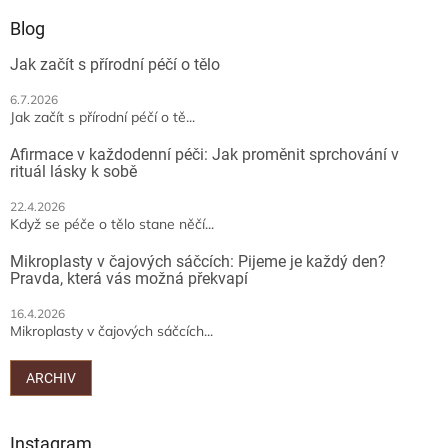
p
a
a
Blog
c
t
í
Jak začít s přírodní péčí o tělo
í
p
r
6.7.2026
v
Jak začít s přírodní péčí o tě...
k
y
Afirmace v každodenní péči: Jak proměnit sprchování v
v
rituál lásky k sobě
ý
p
22.4.2026
Když se péče o tělo stane něčí...
i
s
Mikroplasty v čajových sáčcích: Pijeme je každý den?
u
Pravda, která vás možná překvapí
16.4.2026
Mikroplasty v čajových sáčcích...
ARCHIV
Instagram