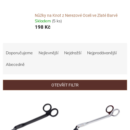
Nůžky na Knot z Nerezové Oceli ve Zlaté Barvě
Skladem
(5 ks)
198 Kč
Ř
a
Doporučujeme
Nejlevnější
Nejdražší
Nejprodávanější
z
e
Abecedně
n
í
p
OTEVŘÍT FILTR
r
o
V
d
ý
u
p
k
i
t
s
ů