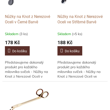
p
r
o
d
Nůžky na Knot z Nerezové
Nůžky na Knot z Nerezové
u
Oceli v Černé Barvě
Oceli ve Stříbrné Barvě
k
t
Skladem
(3 ks)
Skladem
(>5 ks)
ů
178 Kč
188 Kč
Do košíku
Do košíku
Představujeme dokonalý
Představujeme dokonalý
produkt pro každého
produkt pro každého
milovníka svíček - Nůžky na
milovníka svíček - Nůžky na
Knot z Nerezové Oceli v
Knot z Nerezové Oceli ve
Černé Barvě. Zapomeňte na
Stříbrné Barvě. Zapomeňte na
neustálé hledání způsobů, jak
neustálé hledání způsobů, jak
udržet knot vašich svíček...
udržet knot vašich...