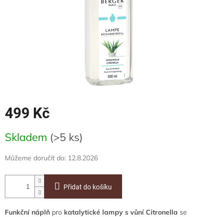
499 Kč
Měrná
Skladem
(>5 ks)
cena:
Můžeme doručit do:
12.8.2026
Přidat do košíku
Funkční náplň
pro
katalytické lampy s vůní Citronella
se