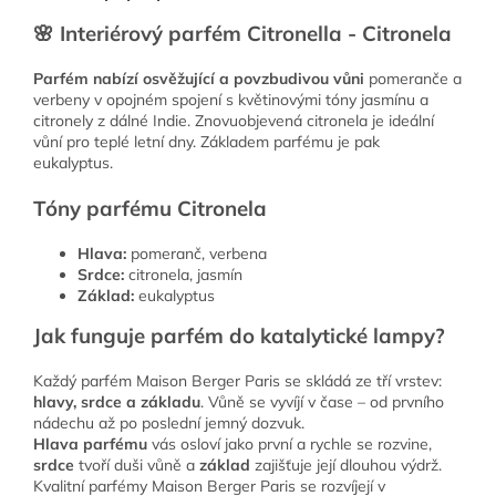
🌸 Interiérový parfém Citronella - Citronela
Parfém nabízí osvěžující a povzbudivou vůni
pomeranče a
verbeny v opojném spojení s květinovými tóny jasmínu a
citronely z dálné Indie. Znovuobjevená citronela je ideální
vůní pro teplé letní dny. Základem parfému je pak
eukalyptus.
Tóny parfému Citronela
Hlava:
pomeranč, verbena
Srdce:
citronela, jasmín
Základ:
eukalyptus
Jak funguje parfém do katalytické lampy?
Každý parfém Maison Berger Paris se skládá ze tří vrstev:
hlavy, srdce a základu
. Vůně se vyvíjí v čase – od prvního
nádechu až po poslední jemný dozvuk.
Hlava parfému
vás osloví jako první a rychle se rozvine,
srdce
tvoří duši vůně a
základ
zajišťuje její dlouhou výdrž.
Kvalitní parfémy Maison Berger Paris se rozvíjejí v