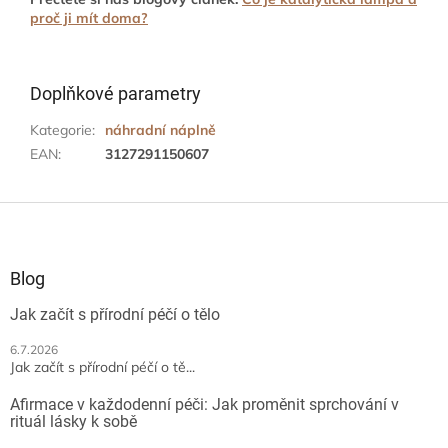
proč ji mít doma?
Doplňkové parametry
Kategorie
:
náhradní náplně
EAN
:
3127291150607
Z
á
p
a
Blog
t
Jak začít s přírodní péčí o tělo
í
6.7.2026
Jak začít s přírodní péčí o tě...
Afirmace v každodenní péči: Jak proměnit sprchování v
rituál lásky k sobě