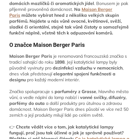
domácích mazlíčků či aromatických jídel
. Bonusem je pak
příjemně provoněná domácnost.
Na
Maison Berger
Paris
můžete vybírat hned z několika velkých skupin
parfémů.
Najdete u nás vůně ovocné, květinové, svěží,
sladké či orientální, stejně tak vůně čistoty a samozřejmě
funkční náplně, včetně těch k odpuzování komárů.
O značce Maison Berger Paris
Maison Berger Paris
je renomovaná francouzská značka s
tradicí sahající do roku
1898
. Její katalytické lampy byly
původně vyvinuty pro
dezinfekci vzduchu v nemocnicích
,
dnes však představují
elegantní spojení funkčnosti a
designu
pro každý moderní interiér.
Značka spolupracuje s
parfuméry z
Grasse
, hlavního města
vůní, a vedle náplní do lamp nabízí i
vonné svíčky, difuzéry,
parfémy do auta
a další produkty pro útulnou a zdravou
domácnost. Maison Berger Paris dnes působí ve více než 50
zemích a její produkty milují lidé po celém světě.
👉
Chcete vědět více o tom, jak katalytické lampy
fungují, proč jsou tak účinné a jak je správně používat?
Přečtěte si náš blogový článek:
Co je katalytická lampa a