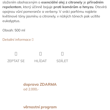
složením obohaceným o
esenciální olej z citronely
je
přírodním
repelentem
, který účinně bojuje
proti komárům a hmyzu
. Otevírá
opojnou vůní pomeranče a verbeny. V srdci parfému najdete
květinové tóny jasmínu a citronely, v nízkých tónech pak ucítíte
eukalyptus.
Obsah: 500 ml
Detailní informace
ZEPTAT SE
HLÍDAT
SDÍLET
doprava ZDARMA
od 2.000,-
věrnostní program