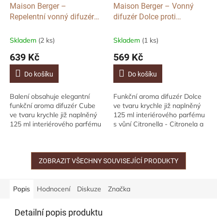
Maison Berger –
Maison Berger – Vonný
Repelentní vonný difuzér
difuzér Dolce proti
Cube s vůní Tahitian Green
komárům s vůní Citronella,
Zest, 125ml
125ml
Skladem
(2 ks)
Skladem
(1 ks)
639 Kč
569 Kč
Do košíku
Do košíku
Balení obsahuje elegantní
Funkční aroma difuzér Dolce
funkční aroma difuzér Cube
ve tvaru krychle již naplněný
ve tvaru krychle již naplněný
125 ml interiérového parfému
125 ml interiérového parfému
s vůní Citronella - Citronela a
s vůní (nejen) proti hmyzu
8 kusů polymerových vonných
Tahitian Green Zest -
tyčinek. Složení obohacené o...
Tahitská...
ZOBRAZIT VŠECHNY SOUVISEJÍCÍ PRODUKTY
Popis
Hodnocení
Diskuze
Značka
Detailní popis produktu