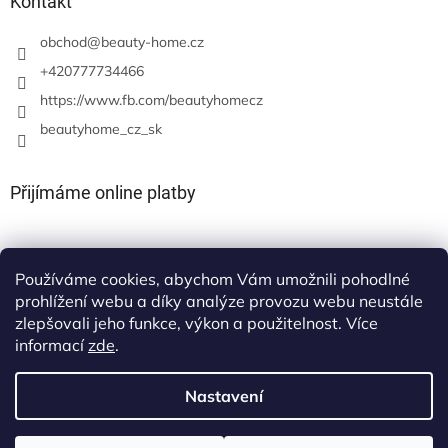
Kontakt
obchod
@
beauty-home.cz
+420777734466
https://www.fb.com/beautyhomecz
beautyhome_cz_sk
Přijímáme online platby
Používáme cookies, abychom Vám umožnili pohodlné
prohlížení webu a díky analýze provozu webu neustále
zlepšovali jeho funkce, výkon a použitelnost. Více
informací
zde
.
Nastavení
Vytvořil Shoptet