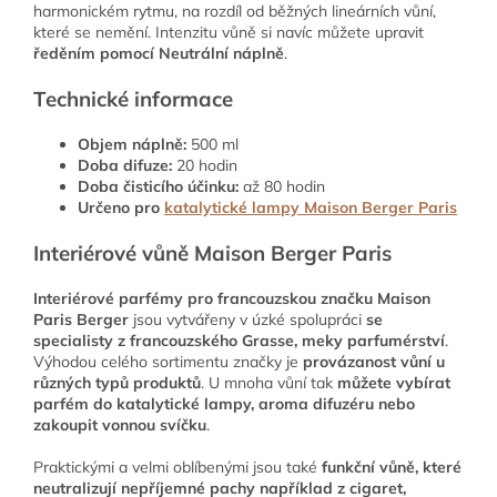
harmonickém rytmu, na rozdíl od běžných lineárních vůní,
které se nemění. Intenzitu vůně si navíc můžete upravit
ředěním pomocí Neutrální náplně
.
Technické informace
Objem náplně:
500 ml
Doba difuze:
20 hodin
Doba čisticího účinku:
až 80 hodin
Určeno pro
katalytické lampy Maison Berger Paris
Interiérové vůně Maison Berger Paris
Interiérové parfémy pro francouzskou značku Maison
Paris Berger
jsou vytvářeny v úzké spolupráci
se
specialisty z francouzského Grasse, meky parfumérství
.
Výhodou celého sortimentu značky je
provázanost vůní u
různých typů produktů
. U mnoha vůní tak
můžete vybírat
parfém do katalytické lampy, aroma difuzéru nebo
zakoupit vonnou svíčku
.
Praktickými a velmi oblíbenými jsou také
funkční vůně, které
neutralizují nepříjemné pachy například z cigaret,