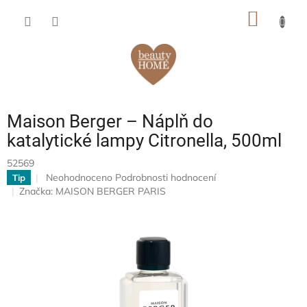
Přejít
NÁKUP
na
obsah
KOŠÍK
Maison Berger – Náplň do
katalytické lampy Citronella, 500ml
52569
Průměrné
Neohodnoceno
Podrobnosti hodnocení
Tip
hodnocení
Značka:
MAISON BERGER PARIS
produktu
je
0,0
z
5
hvězdiček.