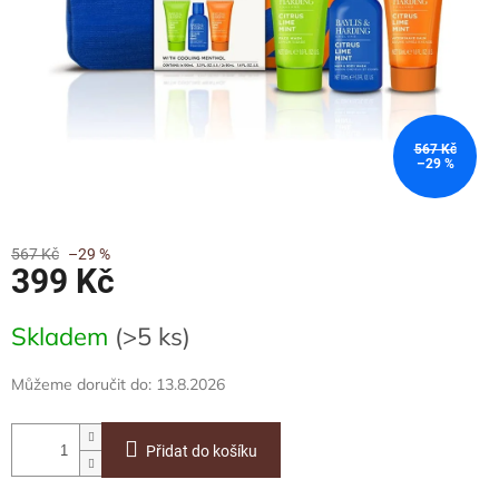
567 Kč
–29 %
567 Kč
–29 %
399 Kč
Měrná
Skladem
(>5 ks)
cena:
Můžeme doručit do:
13.8.2026
Přidat do košíku