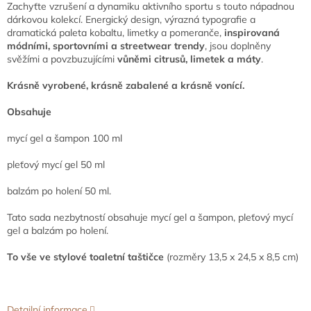
Zachyťte vzrušení a dynamiku aktivního sportu s touto nápadnou
dárkovou kolekcí. Energický design, výrazná typografie a
dramatická paleta kobaltu, limetky a pomeranče,
inspirovaná
módními, sportovními a streetwear trendy
, jsou doplněny
svěžími a povzbuzujícími
vůněmi citrusů, limetek a máty
.
Krásně vyrobené, krásně zabalené a krásně vonící.
Obsahuje
mycí gel a šampon 100 ml
pleťový mycí gel 50 ml
balzám po holení 50 ml.
Tato sada nezbytností obsahuje mycí gel a šampon, pleťový mycí
gel a balzám po holení.
To vše ve stylové toaletní taštičce
(rozměry 13,5 x 24,5 x 8,5 cm)
Detailní informace