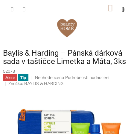
Přejít
NÁKUP
na
obsah
KOŠÍK
Baylis & Harding – Pánská dárková
sada v taštičce Limetka a Máta, 3ks
52073
Průměrné
Neohodnoceno
Podrobnosti hodnocení
Akce
Tip
hodnocení
Značka:
BAYLIS & HARDING
produktu
je
0,0
z
5
hvězdiček.