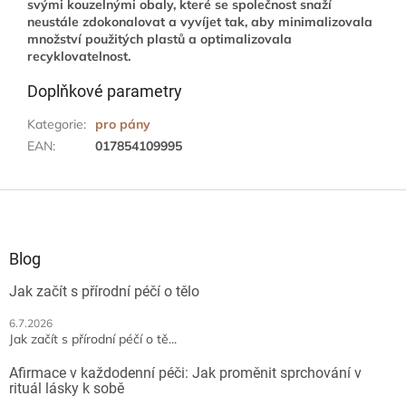
svými kouzelnými obaly, které se společnost snaží
neustále zdokonalovat a vyvíjet tak, aby minimalizovala
množství použitých plastů a optimalizovala
recyklovatelnost.
Doplňkové parametry
Kategorie
:
pro pány
EAN
:
017854109995
Z
á
p
a
Blog
t
Jak začít s přírodní péčí o tělo
í
6.7.2026
Jak začít s přírodní péčí o tě...
Afirmace v každodenní péči: Jak proměnit sprchování v
rituál lásky k sobě