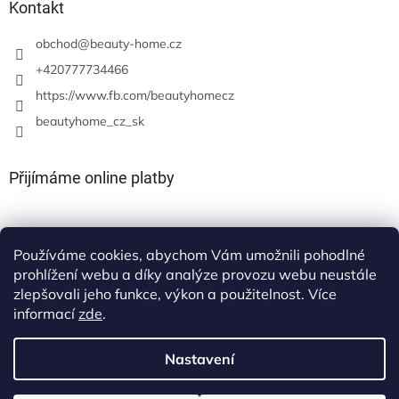
Kontakt
obchod
@
beauty-home.cz
+420777734466
https://www.fb.com/beautyhomecz
beautyhome_cz_sk
Přijímáme online platby
Používáme cookies, abychom Vám umožnili pohodlné
prohlížení webu a díky analýze provozu webu neustále
zlepšovali jeho funkce, výkon a použitelnost. Více
informací
zde
.
Nastavení
Vytvořil Shoptet