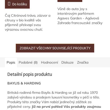
Do košíku
Vůně do auta Joy s
interiérovým parfémem
Čaj Citrónová tráva, zázvor a
Agaves Garden - Agávová
citrusy v bio kvalitě vás
Zahrada francouzské značky
příjemně překvapí svou
Maison Berger Paris vám
výraznou ovocnou chutí.
bude zpříjemňovat cestování
Osvěží tělo i mysl. Čaj je
po dobu až 4 týdnů....
přirozeně bez teinu.
ZOBRAZIT VŠECHNY SOUVISEJÍCÍ PRODUKTY
Popis
Podobné (8)
Hodnocení
Diskuze
Značka
Detailní popis produktu
BAYLIS & HARDING
Britská rodinná firma Baylis & Harding se již od roku 1970
zabývá výrobou a prodejem luxusní kosmetiky v péči o tělo.
Produkty této značky Vám nabízí jedinečný zážitek za
přijatelné ceny.
Již na první pohled Vás produkty zaujmou