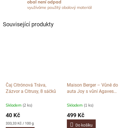
obal není odpad
využíváme použitý obalový materiál
Související produkty
Čaj Citrónová Tráva,
Maison Berger – Vůně do
Zázvor a Citrusy, 8 sáčků
auta Joy s vůní Agaves
Garden
Skladem
(2 ks)
Skladem
(1 ks)
40 Kč
499 Kč
Měrná
333,33 Kč / 100 g
Do košíku
cena: