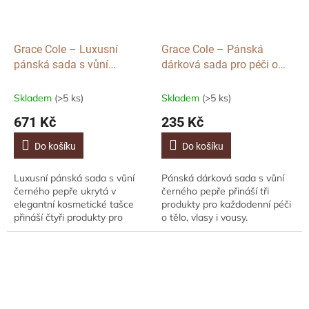
Grace Cole – Luxusní
Grace Cole – Pánská
pánská sada s vůní
dárková sada pro péči o
černého pepře v
tělo s vůní černého pepře, 3
kosmetické tašce, 4 ks
ks
Skladem
(>5 ks)
Skladem
(>5 ks)
671 Kč
235 Kč
Do košíku
Do košíku
Luxusní pánská sada s vůní
Pánská dárková sada s vůní
černého pepře ukrytá v
černého pepře přináší tři
elegantní kosmetické tašce
produkty pro každodenní péči
přináší čtyři produkty pro
o tělo, vlasy i vousy.
kompletní péči o tělo, vlasy i
Energizující aroma
vousy. Energizující aroma
mandarinky, černého pepře a
mandarinky,...
špetky skořice povzbudí...