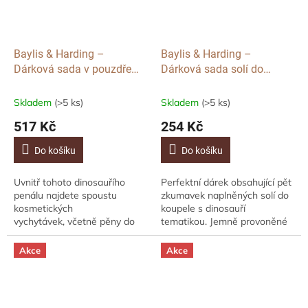
Baylis & Harding –
Baylis & Harding –
Dárková sada v pouzdře
Dárková sada solí do
Dinosaurus, 3ks
koupele Dinosaurus, 5ks
Skladem
(>5 ks)
Skladem
(>5 ks)
517 Kč
254 Kč
Do košíku
Do košíku
Uvnitř tohoto dinosauřího
Perfektní dárek obsahující pět
penálu najdete spoustu
zkumavek naplněných solí do
kosmetických
koupele s dinosauří
vychytávek, včetně pěny do
tematikou. Jemně provoněné
koupele, šamponu a šumivé
povznášející jurskou vůní
bomby s dinosauří
jantaru Krásně vyrobené,
Akce
Akce
tematikou. Vše jemně...
krásně...