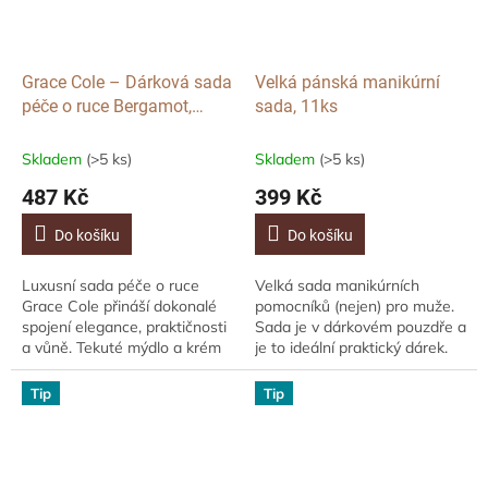
Grace Cole – Dárková sada
Velká pánská manikúrní
péče o ruce Bergamot,
sada, 11ks
Ginger & Lemongrass, 2 ×
400 ml
Skladem
(>5 ks)
Skladem
(>5 ks)
487 Kč
399 Kč
Do košíku
Do košíku
Luxusní sada péče o ruce
Velká sada manikúrních
Grace Cole přináší dokonalé
pomocníků (nejen) pro muže.
spojení elegance, praktičnosti
Sada je v dárkovém pouzdře a
a vůně. Tekuté mýdlo a krém
je to ideální praktický dárek.
na ruce ve skleněných lahvích
Díky kompaktní velikosti se
s pumpičkou poskytují
vejde do kufru i tašky, což
Tip
Tip
hloubkovou...
muži...