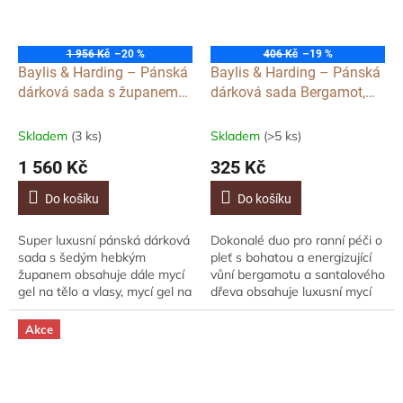
1 956 Kč
–20 %
406 Kč
–19 %
Baylis & Harding – Pánská
Baylis & Harding – Pánská
dárková sada s županem
dárková sada Bergamot,
Bergamot, Hemp a
Hemp a Santalové Dřevo,
Santalové Dřevo, 4ks
2ks
Skladem
(3 ks)
Skladem
(>5 ks)
1 560 Kč
325 Kč
Do košíku
Do košíku
Super luxusní pánská dárková
Dokonalé duo pro ranní péči o
sada s šedým hebkým
pleť s bohatou a energizující
županem obsahuje dále mycí
vůní bergamotu a santalového
gel na tělo a vlasy, mycí gel na
dřeva obsahuje luxusní mycí
obličej a sůl do koupele pro
gel na obličej a balzám po
unavené svaly s hřejivou
holení. Krásně vyrobené,...
Akce
pánskou...