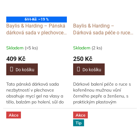
511 Kč
–19 %
Baylis & Harding – Pánská
Baylis & Harding –
dárková sada v plechovce
Dárková sada péče o ruce
Bergamot, Hemp a
Černý Pepř a Ženšen, 2x
Santalové Dřevo, 4ks
500ml
Skladem
(>5 ks)
Skladem
(2 ks)
409 Kč
250 Kč
Do košíku
Do košíku
Tato pánská dárková sada
Dárkové balení péče o ruce s
nezbytností v plechovce
kořeněnou mužnou vůní
obsahuje mycí gel na vlasy a
černého pepře a ženšenu, s
tělo, balzám po holení, sůl do
praktickým plastovým
koupele pro unavené svaly a
stojánkem obsahuje tekuté
tuhé mýdlo s bohatou a...
mýdlo a mléko na tělo a ruce.
Akce
Akce
Krásně vyrobené,...
Tip