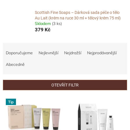
Scottish Fine Soaps – Dárková sada péče o tělo
Au Lait (krém na ruce 30 ml + tělový krém 75 ml)
Skladem
(3 ks)
379 Kč
Ř
a
Doporučujeme
Nejlevnější
Nejdražší
Nejprodávanější
z
e
Abecedně
n
í
p
OTEVŘÍT FILTR
r
o
V
Tip
d
ý
u
p
k
i
t
s
ů