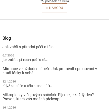
r
25
položek celkem
v
á
l
NAHORU
n
á
k
o
d
v
Z
a
á
c
á
n
í
p
í
p
a
Blog
r
t
v
Jak začít s přírodní péčí o tělo
í
k
y
6.7.2026
v
Jak začít s přírodní péčí o tě...
ý
p
Afirmace v každodenní péči: Jak proměnit sprchování v
i
rituál lásky k sobě
s
u
22.4.2026
Když se péče o tělo stane něčí...
Mikroplasty v čajových sáčcích: Pijeme je každý den?
Pravda, která vás možná překvapí
16.4.2026