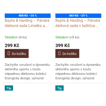
455 Kč
–34 %
567 Kč
–29 %
Baylis & Harding – Pánská
Baylis & Harding – Pánská
dárková sada Limetka a
dárková sada v taštičce
Máta, 4ks
Limetka a Máta, 3ks
Skladem
(4 ks)
Skladem
(>5 ks)
299 Kč
399 Kč
Do košíku
Do košíku
Zachyťte vzrušení a dynamiku
Zachyťte vzrušení a dynamiku
aktivního sportu s touto
aktivního sportu s touto
nápadnou dárkovou kolekcí.
nápadnou dárkovou kolekcí.
Energický design, výrazná
Energický design, výrazná
typografie a dramatická
typografie a dramatická
paleta kobaltu, limetky a
paleta kobaltu, limetky a
Tip
Tip
pomeranče,...
pomeranče,...