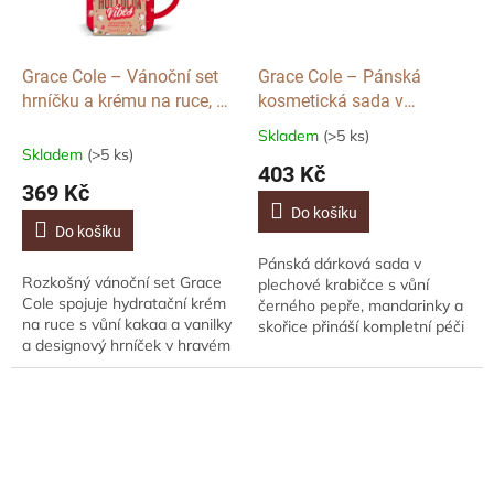
Grace Cole – Vánoční set
Grace Cole – Pánská
hrníčku a krému na ruce, 2
kosmetická sada v
ks
plechové krabičce, vůně
Skladem
(>5 ks)
Průměrné
černého pepře
Skladem
(>5 ks)
hodnocení
403 Kč
produktu
369 Kč
je
Do košíku
5,0
Do košíku
z
Pánská dárková sada v
5
Rozkošný vánoční set Grace
plechové krabičce s vůní
hvězdiček.
Cole spojuje hydratační krém
černého pepře, mandarinky a
na ruce s vůní kakaa a vanilky
skořice přináší kompletní péči
a designový hrníček v hravém
o tělo, vlasy i vousy. Stylové
svátečním stylu. Krém s
balení ukrývá mycí gely a
glycerinem zjemňuje a
praktický...
zvláčňuje...