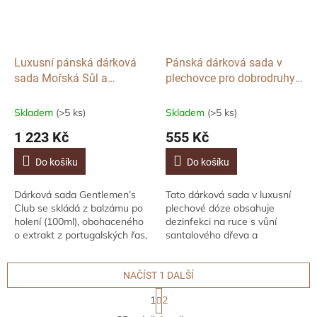
Luxusní pánská dárková
Pánská dárková sada v
sada Mořská Sůl a
plechovce pro dobrodruhy
Grapefruit, 2ks
Mr. Outdoors, 2ks
Skladem
(>5 ks)
Skladem
(>5 ks)
1 223 Kč
555 Kč
Do košíku
Do košíku
Dárková sada Gentlemen’s
Tato dárková sada v luxusní
Club se skládá z balzámu po
plechové dóze obsahuje
holení (100ml), obohaceného
dezinfekci na ruce s vůní
o extrakt z portugalských řas,
santalového dřeva a
a toaletní vody (100ml), obě
vynalézavé multifunkční
provoněné osvěžující vůní,
nářadí, které se hodí do kapsy
směsí...
každého dobrodruha. Sada...
NAČÍST 1 DALŠÍ
S
1
2
t
O