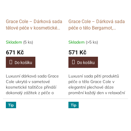
Grace Cole – Dárková sada
Grace Cole – Dárková sada
tělové péče v kosmetické
péče o tělo Bergamot,
taštičce Bergamot, Ginger
Ginger & Lemongrass, 5 ks
& Lemongrass, 3 ks
(plechová dóza)
Skladem
(5 ks)
Skladem
(>5 ks)
671 Kč
571 Kč
Do košíku
Do košíku
Luxusní dárková sada Grace
Luxusní sada pěti produktů
Cole ukrytá v sametové
péče o tělo Grace Cole v
kosmetické taštičce přináší
elegantní plechové dóze
dokonalý zážitek z péče o
promění každý den v relaxační
tělo. Obsahuje tělové mýdlo,
rituál. Hydratuje, čistí a
krém a houbičku, které čistí,
zjemňuje pokožku, zatímco
Tip
Tip
hydratují a...
svěží vůně...