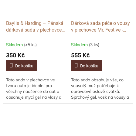
Baylis & Harding – Pánská
Dárková sada péče o vousy
dárková sada v plechovce
v plechovce Mr. Festive -
ve tvaru auta Limetka a
Pan Sváteční, 4ks
Máta, 3ks
Skladem
(>5 ks)
Skladem
(3 ks)
350 Kč
555 Kč
Do košíku
Do košíku
Tato sada v plechovce ve
Tato sada obsahuje vše, co
tvaru auta je ideální pro
vousatý muž potřebuje k
všechny nadšence do aut a
opravdové oslavě svátků.
obsahuje mycí gel na vlasy a
Sprchový gel, vosk na vousy a
tělo, sprchový gel a mýdlo.
knír, ozdoby na vousy a
Krásně vyrobené, krásně
foukačku na párty. Jedinečná
zabalené a krásně...
vůně kombinuje...