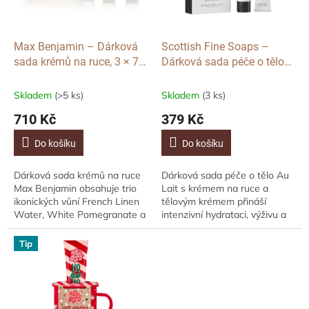
p
r
o
d
Max Benjamin – Dárková
Scottish Fine Soaps –
u
sada krémů na ruce, 3 × 75
Dárková sada péče o tělo
k
ml
Au Lait (krém na ruce 30 ml
t
+ tělový krém 75 ml)
Skladem
(>5 ks)
Skladem
(3 ks)
ů
710 Kč
379 Kč
Do košíku
Do košíku
Dárková sada krémů na ruce
Dárková sada péče o tělo Au
Max Benjamin obsahuje trio
Lait s krémem na ruce a
ikonických vůní French Linen
tělovým krémem přináší
Water, White Pomegranate a
intenzivní hydrataci, výživu a
Lemongrass & Ginger v
zklidnění pokožky. Ovesné a
praktickém balení 3 × 75 ml.
heřmánkové mléko spolu s
Tip
Krém na...
bambuckým máslem...