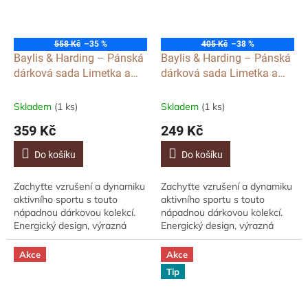
558 Kč
–35 %
405 Kč
–38 %
Baylis & Harding – Pánská
Baylis & Harding – Pánská
dárková sada Limetka a
dárková sada Limetka a
Máta, 3ks
Máta, 2ks
Skladem
(1 ks)
Skladem
(1 ks)
359 Kč
249 Kč
Do košíku
Do košíku
Zachyťte vzrušení a dynamiku
Zachyťte vzrušení a dynamiku
aktivního sportu s touto
aktivního sportu s touto
nápadnou dárkovou kolekcí.
nápadnou dárkovou kolekcí.
Energický design, výrazná
Energický design, výrazná
typografie a dramatická
typografie a dramatická
paleta kobaltu, limetky a
paleta kobaltu, limetky a
Akce
Akce
pomeranče,...
pomeranče,...
Tip