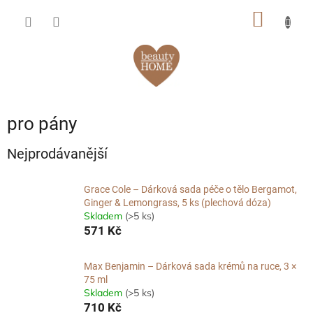
Přejít
NÁKUP
na
obsah
KOŠÍK
pro pány
Nejprodávanější
Grace Cole – Dárková sada péče o tělo Bergamot,
Ginger & Lemongrass, 5 ks (plechová dóza)
Skladem
(>5 ks)
571 Kč
Max Benjamin – Dárková sada krémů na ruce, 3 ×
75 ml
Skladem
(>5 ks)
710 Kč