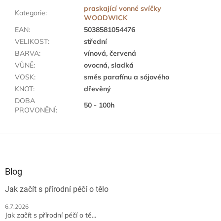
praskající vonné svíčky
Kategorie
:
WOODWICK
EAN
:
5038581054476
VELIKOST
:
střední
BARVA
:
vínová, červená
VŮNĚ
:
ovocná, sladká
VOSK
:
směs parafínu a sójového
KNOT
:
dřevěný
DOBA
50 - 100h
PROVONĚNÍ
:
Z
á
p
a
Blog
t
Jak začít s přírodní péčí o tělo
í
6.7.2026
Jak začít s přírodní péčí o tě...