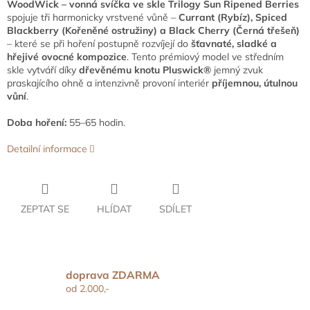
WoodWick – vonná svíčka ve skle Trilogy Sun Ripened Berries
spojuje tři harmonicky vrstvené vůně –
Currant (Rybíz), Spiced
Blackberry (Kořeněné ostružiny) a Black Cherry (Černá třešeň)
– které se při hoření postupně rozvíjejí do
šťavnaté, sladké a
hřejivé ovocné kompozice
. Tento prémiový model ve středním
skle vytváří díky
dřevěnému knotu Pluswick®
jemný zvuk
praskajícího ohně a intenzivně provoní interiér
příjemnou, útulnou
vůní
.
Doba hoření:
55–65 hodin.
Detailní informace
ZEPTAT SE
HLÍDAT
SDÍLET
doprava ZDARMA
od 2.000,-