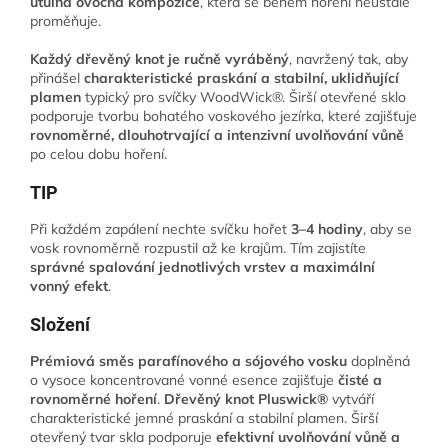
útulná ovocná kompozice
, která se během hoření neustále
proměňuje.
Každý dřevěný knot je ručně vyráběný
, navržený tak, aby
přinášel
charakteristické praskání a stabilní, uklidňující
plamen
typický pro svíčky WoodWick®. Širší otevřené sklo
podporuje tvorbu bohatého voskového jezírka, které zajišťuje
rovnoměrné, dlouhotrvající a intenzivní uvolňování vůně
po celou dobu hoření.
TIP
Při každém zapálení nechte svíčku hořet
3–4 hodiny
, aby se
vosk rovnoměrně rozpustil až ke krajům. Tím zajistíte
správné spalování jednotlivých vrstev a maximální
vonný efekt
.
Složení
Prémiová směs parafínového a sójového vosku
doplněná
o vysoce koncentrované vonné esence zajišťuje
čisté a
rovnoměrné hoření
.
Dřevěný knot Pluswick®
vytváří
charakteristické jemné praskání a stabilní plamen. Širší
otevřený tvar skla podporuje
efektivní uvolňování vůně a