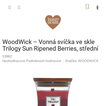
Přejít
NÁKUP
na
obsah
KOŠÍK
WoodWick – Vonná svíčka ve skle
Trilogy Sun Ripened Berries, střední
53982
Průměrné
Neohodnoceno
Podrobnosti hodnocení
Značka:
WOODWICK
hodnocení
produktu
je
0,0
z
5
hvězdiček.