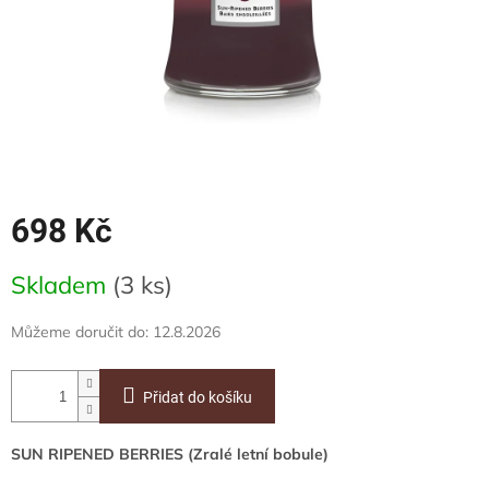
698 Kč
Měrná
Skladem
(3 ks)
cena:
Můžeme doručit do:
12.8.2026
Přidat do košíku
SUN RIPENED BERRIES (Zralé letní bobule)