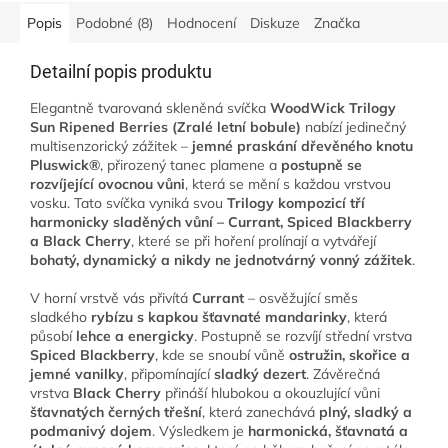
Popis
Podobné (8)
Hodnocení
Diskuze
Značka
Detailní popis produktu
Elegantně tvarovaná skleněná svíčka
WoodWick Trilogy
Sun Ripened Berries (Zralé letní bobule)
nabízí jedinečný
multisenzorický zážitek –
jemné praskání dřevěného knotu
Pluswick®
, přirozený tanec plamene a
postupně se
rozvíjející ovocnou vůni
, která se mění s každou vrstvou
vosku. Tato svíčka vyniká svou
Trilogy kompozicí tří
harmonicky sladěných vůní – Currant, Spiced Blackberry
a Black Cherry
, které se při hoření prolínají a vytvářejí
bohatý, dynamický a nikdy ne jednotvárný vonný zážitek
.
V horní vrstvě vás přivítá
Currant
– osvěžující směs
sladkého
rybízu s kapkou šťavnaté mandarinky
, která
působí
lehce a energicky
. Postupně se rozvíjí střední vrstva
Spiced Blackberry
, kde se snoubí vůně
ostružin, skořice a
jemné vanilky
, připomínající
sladký dezert
. Závěrečná
vrstva
Black Cherry
přináší hlubokou a okouzlující vůni
šťavnatých černých třešní
, která zanechává
plný, sladký a
podmanivý dojem
. Výsledkem je
harmonická, šťavnatá a