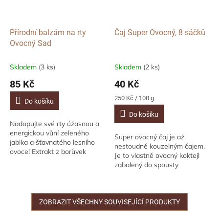
Přírodní balzám na rty
Čaj Super Ovocný, 8 sáčků
Ovocný Sad
Skladem
(3 ks)
Skladem
(2 ks)
85 Kč
40 Kč
Měrná
250 Kč / 100 g
Do košíku
cena:
Do košíku
Nadopujte své rty úžasnou a
energickou vůní zeleného
Super ovocný čaj je až
jablka a šťavnatého lesního
nestoudně kouzelným čajem.
ovoce! Extrakt z borůvek
Je to vlastně ovocný koktejl
zpomaluje procesy stárnutí rtů
zabalený do spousty
a pektin z jablek ji regeneruje.
antioxidantů a vitamínu C a
Obsah: 5g
zaručeně uspokojí vaše
chuťové pohárky.
ZOBRAZIT VŠECHNY SOUVISEJÍCÍ PRODUKTY