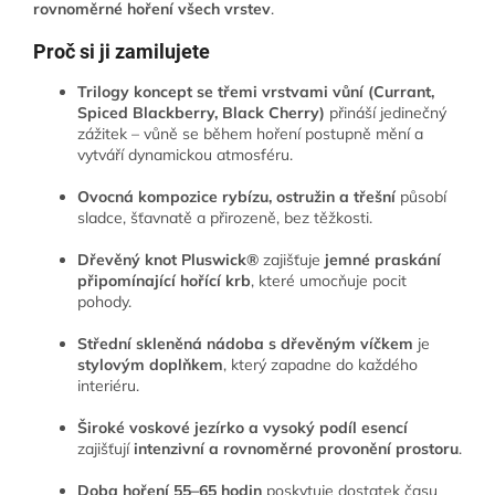
rovnoměrné hoření všech vrstev
.
Proč si ji zamilujete
Trilogy koncept se třemi vrstvami vůní (Currant,
Spiced Blackberry, Black Cherry)
přináší jedinečný
zážitek – vůně se během hoření postupně mění a
vytváří dynamickou atmosféru.
Ovocná kompozice rybízu, ostružin a třešní
působí
sladce, šťavnatě a přirozeně, bez těžkosti.
Dřevěný knot Pluswick®
zajišťuje
jemné praskání
připomínající hořící krb
, které umocňuje pocit
pohody.
Střední skleněná nádoba s dřevěným víčkem
je
stylovým doplňkem
, který zapadne do každého
interiéru.
Široké voskové jezírko a vysoký podíl esencí
zajišťují
intenzivní a rovnoměrné provonění prostoru
.
Doba hoření 55–65 hodin
poskytuje dostatek času