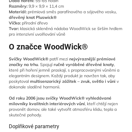
Doba hoření:
55–65 hodin
Rozměry:
9,9 × 9,9 × 11,4 cm
Materiál:
prémiová směs parafínového a sójového vosku,
dřevěný knot Pluswick®
Víčko:
přírodní dřevo
Tvar:
klasická skleněná nádoba WoodWick se širším hrdlem
pro intenzivní uvolňování vůně
O značce WoodWick®
Svíčky WoodWick®
patří mezi
nejvýraznější prémiové
značky na trhu
. Spojují
ručně vyráběné dřevěné knoty
,
které při hoření jemně praskají, s propracovanými vůněmi a
elegantním designem. Každý produkt je navržen tak, aby
poskytoval
multisenzorický zážitek – zvuk, světlo i vůni
v
dokonale sladěné harmonii.
Od roku 2006 jsou svíčky WoodWick® vyhledávané
milovníky kvalitních interiérových vůní
, kteří chtějí nejen
provonět domov, ale také vytvořit atmosféru klidu, tepla a
skutečné pohody.
Doplňkové parametry