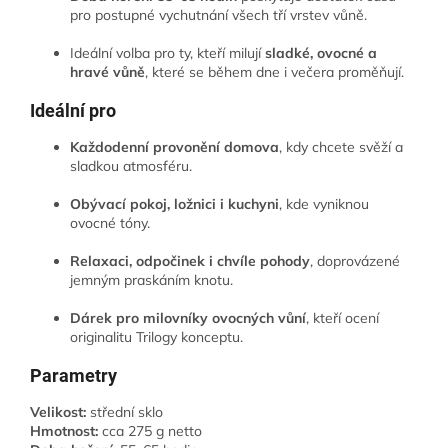
pro postupné vychutnání všech tří vrstev vůně.
Ideální volba pro ty, kteří milují
sladké, ovocné a
hravé vůně
, které se během dne i večera proměňují.
Ideální pro
Každodenní provonění domova
, kdy chcete svěží a
sladkou atmosféru.
Obývací pokoj, ložnici i kuchyni
, kde vyniknou
ovocné tóny.
Relaxaci, odpočinek i chvíle pohody
, doprovázené
jemným praskáním knotu.
Dárek pro milovníky ovocných vůní
, kteří ocení
originalitu Trilogy konceptu.
Parametry
Velikost:
střední sklo
Hmotnost:
cca 275 g netto