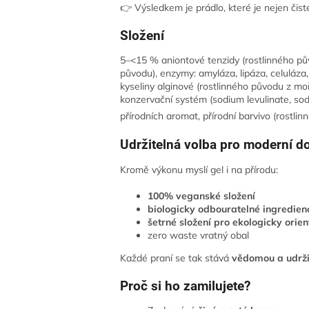
👉 Výsledkem je prádlo, které je nejen čisté
Složení
5–<15 % aniontové tenzidy (rostlinného pů
původu), enzymy: amyláza, lipáza, celuláza, 
kyseliny alginové (rostlinného původu z moř
konzervační systém (sodium levulinate, sod
přírodních aromat, přírodní barvivo (rostli
Udržitelná volba pro moderní 
Kromě výkonu myslí gel i na přírodu:
100% veganské složení
biologicky odbouratelné ingredien
šetrné složení pro ekologicky ori
zero waste vratný obal
Každé praní se tak stává
vědomou a udrži
Proč si ho zamilujete?