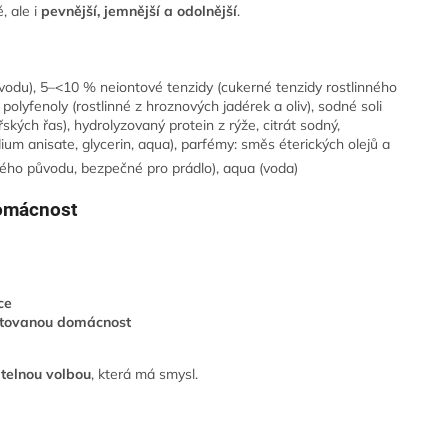
, ale i
pevnější, jemnější a odolnější
.
vodu), 5–<10 % neiontové tenzidy (cukerné tenzidy rostlinného
polyfenoly (rostlinné z hroznových jadérek a oliv), sodné soli
ských řas), hydrolyzovaný protein z rýže, citrát sodný,
ium anisate, glycerin, aqua), parfémy: směs éterických olejů a
nného původu, bezpečné pro prádlo), aqua (voda)
domácnost
ce
entovanou domácnost
telnou volbou
, která má smysl.