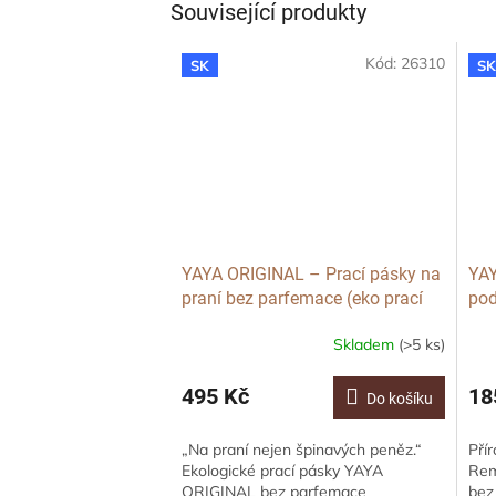
Související produkty
Kód:
26310
SK
S
YAYA ORIGINAL – Prací pásky na
YAY
praní bez parfemace (eko prací
pod
proužky), 100 ks
(še
Skladem
(>5 ks)
495 Kč
18
Do košíku
„Na praní nejen špinavých peněz.“
Pří
Ekologické prací pásky YAYA
Rem
ORIGINAL bez parfemace
bez