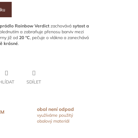
íku
 prádlo
Rainbow Verdict
zachovává
sytost a
h blednutím a zabraňuje přenosu barviv mezi
vrny již od
20 °C
, pečuje o vlákna a zanechává
bě krásné
.
HLÍDAT
SDÍLET
obal není odpad
EM
využíváme použitý
obalový materiál