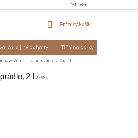
NÍ PROGRAM – ODMĚNY ZA NÁKUPY
Přihlášení
OBCHODNÍ PODMÍNKY
NÁKUPNÍ
Prázdný košík
KOŠÍK
va, čaj a jiné dobroty
TIPY na dárky
SEZÓNA
inbow Verdict na barevné prádlo, 2 l
rádlo, 2 l
27663