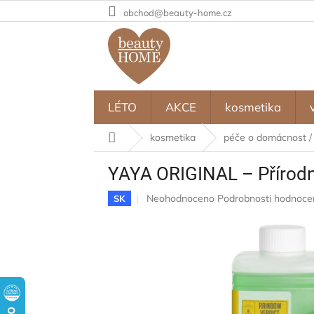
Přejít
obchod@beauty-home.cz
na
obsah
LÉTO
AKCE
kosmetika
Domů
kosmetika
péče o domácnost /
YAYA ORIGINAL – Přírodní 
Průměrné
Neohodnoceno
Podrobnosti hodnoce
SK
hodnocení
produktu
je
0,0
z
5
hvězdiček.