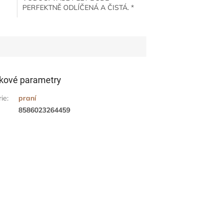
PERFEKTNĚ ODLÍČENÁ A ČISTÁ. *
lné
Odstraňuje make up jen vodou*
Nahrazuje čistící kosmetiku*
Hypoalergenní,...
kové parametry
rie
:
praní
8586023264459