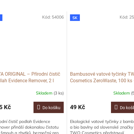
Kód:
54006
Kód:
25
K
SK
A ORIGINAL – Přírodní čistič
Bambusové vatové tyčinky T
lah Evidence Remover, 2 l
Cosmetics ZeroWaste, 100 ks
trný k dětem i mazlíčkům)
Kompostovatelná alternativa 
Skladem
(3 ks)
Skladem
(
každodenní hygienu
5 Kč
49 Kč
Do košíku
Do koší
rodní čistič podlah Evidence
Ekologické vatové tyčinky z bam
over přináší dokonalou čistotu
a bio bavlny od slovenské značky
 šmouh a zbytků, bezpečný pro
TWO Cosmetics představují