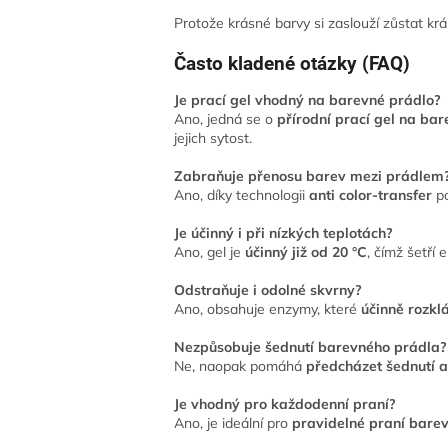
Protože krásné barvy si zaslouží zůstat krá
Často kladené otázky (FAQ)
Je prací gel vhodný na barevné prádlo?
Ano, jedná se o
přírodní prací gel na ba
jejich sytost.
Zabraňuje přenosu barev mezi prádlem
Ano, díky technologii
anti color-transfer
po
Je účinný i při nízkých teplotách?
Ano, gel je
účinný již od 20 °C
, čímž šetří 
Odstraňuje i odolné skvrny?
Ano, obsahuje enzymy, které
účinně rozkl
Nezpůsobuje šednutí barevného prádla?
Ne, naopak pomáhá
předcházet šednutí a
Je vhodný pro každodenní praní?
Ano, je ideální pro
pravidelné praní bare