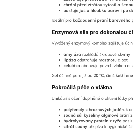
chrání před
ztrátou sytosti a šedn
udržuje jas a hloubku barev i po d
Ideální pro
každodenní praní barevného 
Enzymová síla pro dokonalou či
Vyvážený enzymový komplex zajišťuje účinn
amyláza
rozkládá škrobové skvrny
lipáza
odstraňuje mastnotu a pot
celuláza
obnovuje povrch vláken a s
Gel účinně pere již od
20 °C
, čímž
šetří ene
Pokročilá péče o vlákna
Unikátní složení doplněné o aktivní látky při
polyfenoly z hroznových jadérek a 
sodná sůl kyseliny alginové
brání z
hydrolyzovaný protein z rýže
posil
citrát sodný
přispívá k hygienické či