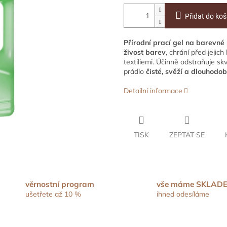
Přidat do koš
Přírodní prací gel na barevné
živost barev
, chrání před jejic
textiliemi. Účinně odstraňuje sk
prádlo
čisté, svěží a dlouhodo
Detailní informace
TISK
ZEPTAT SE
věrnostní program
vše máme SKLAD
ušetřete až 10 %
ihned odesíláme