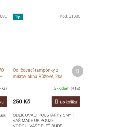
881
Kód:
21085
Tip
Další
WO
Odličovací tampónky z
produkt
 –
mikrovlákna Růžové, 2ks
pro
5 ks)
Skladem
(4 ks)
250 Kč
ku
Do košíku
busu
ODLIČOVACÍ POLŠTÁŘKY SMYJÍ
VÁŠ MAKE UP POUZE
VODOU! VAŠE PLEŤ BUDE