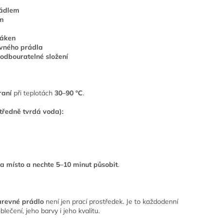
rádlem
ím
láken
vného prádla
 odbouratelné složení
raní
při teplotách
30–90 °C
.
tředně tvrdá voda):
na místo a nechte
5–10 minut působit
.
arevné prádlo
není jen prací prostředek. Je to každodenní
lečení, jeho barvy i jeho kvalitu.