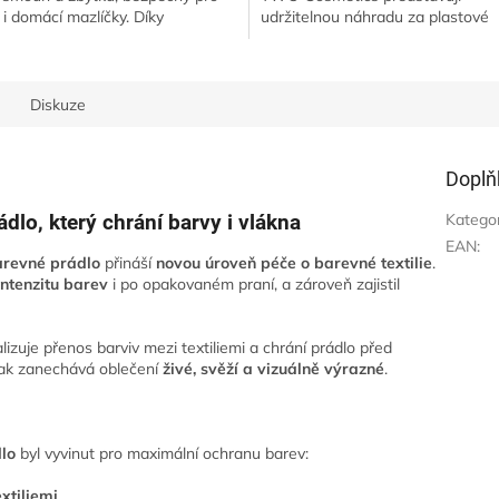
 i domácí mazlíčky. Díky
udržitelnou náhradu za plastové
centrovanému složení účinně
varianty. Jsou plně kompostovate
raňuje...
a šetrné k...
Diskuze
Doplň
Katego
ádlo, který chrání barvy i vlákna
EAN
:
arevné prádlo
přináší
novou úroveň péče o barevné textilie
.
 intenzitu barev
i po opakovaném praní, a zároveň zajistil
izuje přenos barviv mezi textiliemi a chrání prádlo před
tak zanechává oblečení
živé, svěží a vizuálně výrazné
.
dlo
byl vyvinut pro maximální ochranu barev:
xtiliemi