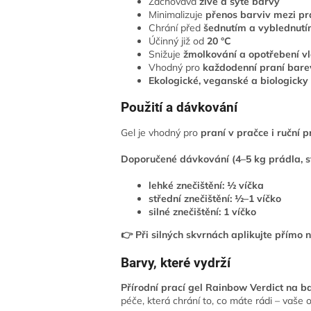
Zachovává
živé a syté barvy
Minimalizuje
přenos barviv mezi p
Chrání před
šednutím a vyblednut
Účinný již od
20 °C
Snižuje
žmolkování a opotřebení v
Vhodný pro
každodenní praní bare
Ekologické, veganské a biologicky
Použití a dávkování
Gel je vhodný pro
praní v pračce i ruční p
Doporučené dávkování (4–5 kg prádla, s
lehké znečištění: ½ víčka
střední znečištění: ½–1 víčko
silné znečištění: 1 víčko
👉 Při silných skvrnách aplikujte přímo 
Barvy, které vydrží
Přírodní prací gel Rainbow Verdict na b
péče, která chrání to, co máte rádi – vaše ob