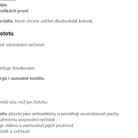
utím
esítkách praní
prádla
, které chcete udržet dlouhodobě krásné.
stotu
é odstranění nečistot:
nižuje žmolkování
rgii i samotné textilie
.
náší více než jen čistotu:
oliv
působí jako antioxidanty a pomáhají neutralizovat pachy
pětnému usazování nečistot
uje vlákna a zachovává jejich pružnost
stotě a svěžesti