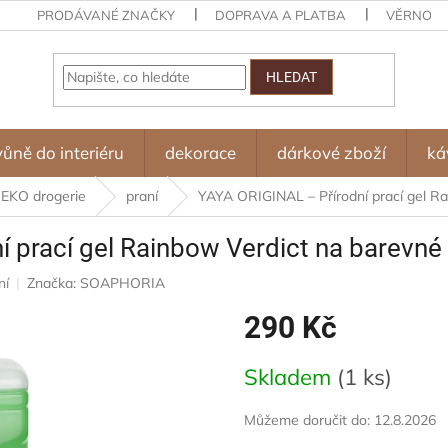
PRODÁVANÉ ZNAČKY
DOPRAVA A PLATBA
VĚRNOST
HLEDAT
vůně do interiéru
dekorace
dárkové zboží
ká
 EKO drogerie
praní
YAYA ORIGINAL – Přírodní prací gel Ra
prací gel Rainbow Verdict na barevné p
ní
Značka:
SOAPHORIA
290 Kč
Měrná
Skladem
(1 ks)
cena:
Můžeme doručit do:
12.8.2026