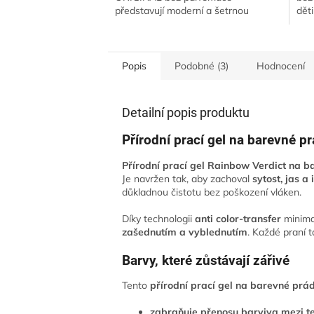
představují moderní a šetrnou
děti
alternativu pracího gelu i prášku.
kon
Ultra koncentrované prací...
odst
Popis
Podobné (3)
Hodnocení
Detailní popis produktu
Přírodní prací gel na barevné pr
Přírodní prací gel Rainbow Verdict na b
Je navržen tak, aby zachoval
sytost, jas a
důkladnou čistotu bez poškození vláken.
Díky technologii
anti color-transfer
minimal
zašednutím a vyblednutím
. Každé praní 
Barvy, které zůstávají zářivé
Tento
přírodní prací gel na barevné prá
zabraňuje přenosu barviva mezi te