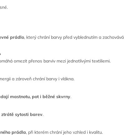
sné.
revné prádlo
, který chrání barvy před vyblednutím a zachovává
?
máhá omezit přenos barviv mezi jednotlivými textiliemi.
energii a zároveň chrání barvy i vlákna.
ádají mastnotu, pot i běžné skvrny
.
 ztrátě sytosti barev
.
vného prádla
, při kterém chrání jeho vzhled i kvalitu.