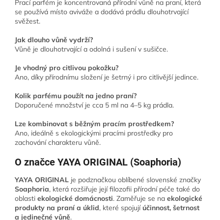
Prací parfém je koncentrovaná přírodní vůně na praní, která
se používá místo aviváže a dodává prádlu dlouhotrvající
svěžest.
Jak dlouho vůně vydrží?
Vůně je dlouhotrvající a odolná i sušení v sušičce.
Je vhodný pro citlivou pokožku?
Ano, díky přírodnímu složení je šetrný i pro citlivější jedince.
Kolik parfému použít na jedno praní?
Doporučené množství je cca 5 ml na 4–5 kg prádla.
Lze kombinovat s běžným pracím prostředkem?
Ano, ideálně s ekologickými pracími prostředky pro
zachování charakteru vůně.
O značce YAYA ORIGINAL (Soaphoria)
YAYA ORIGINAL
je podznačkou oblíbené slovenské značky
Soaphoria
, která rozšiřuje její filozofii přírodní péče také do
oblasti
ekologické domácnosti
. Zaměřuje se na
ekologické
produkty na praní a úklid
, které spojují
účinnost, šetrnost
a jedinečné vůně
.