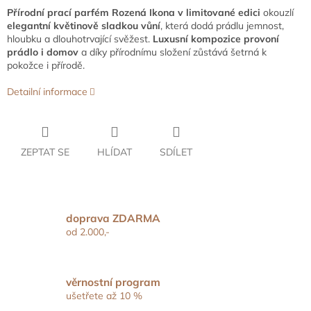
Přírodní prací parfém Rozená Ikona v limitované edici
okouzlí
elegantní
květinově sladkou vůní
, která dodá prádlu jemnost,
hloubku a dlouhotrvající svěžest.
Luxusní kompozice provoní
prádlo i domov
a díky přírodnímu složení zůstává šetrná k
pokožce i přírodě.
Detailní informace
ZEPTAT SE
HLÍDAT
SDÍLET
doprava ZDARMA
od 2.000,-
věrnostní program
ušetřete až 10 %