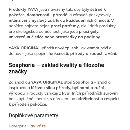
Produkty YAYA
jsou navrženy tak, aby byly
šetrné k
pokožce, domácnosti i přírodě
, a zároveň poskytovaly
intenzivní smyslový zážitek z každodenních činností
. V
nabídce najdete nejen
prací parfémy
, ale i další produkty
pro ekologickou domácnost, jako jsou
prací gely,
univerzální čističe nebo prostředky na podlahy
.
YAYA ORIGINAL
přináší nový způsob, jak vnímat péči o
domov – jako spojení
funkčnosti, přírody a radosti z vůní
.
Soaphoria – základ kvality a filozofie
značky
Za značkou
YAYA ORIGINAL
stojí
Soaphoria
– značka
inspirovaná
léčivou silou přírody, bylinami a ruční
výrobou
. Produkty vznikají z
kvalitních přírodních surovin
,
bez zbytečné chemie, s důrazem na
udržitelnost a respekt
k přírodě i pokožce
.
Doplňkové parametry
Kategorie
:
aviváže