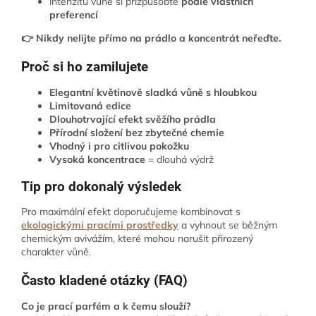
intenzitu vůně si přizpůsobte
podle vlastních
preferencí
👉 Nikdy nelijte přímo na prádlo a koncentrát neřeďte.
Proč si ho zamilujete
Elegantní květinově sladká vůně s hloubkou
Limitovaná edice
Dlouhotrvající efekt svěžího prádla
Přírodní složení bez zbytečné chemie
Vhodný i pro citlivou pokožku
Vysoká koncentrace
= dlouhá výdrž
Tip pro dokonalý výsledek
Pro maximální efekt doporučujeme kombinovat s
ekologickými pracími prostředky
a vyhnout se běžným
chemickým avivážím, které mohou narušit přirozený
charakter vůně.
Často kladené otázky (FAQ)
Co je prací parfém a k čemu slouží?