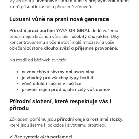
Výsledkem je
květinově sladká vůně s hřejivým základem
,
která působí luxusně a přirozeně zároveň.
Luxusní vůně na praní nové generace
Přírodní prací parfém YAYA ORIGINAL
dodá vašemu
prádlu nejen krásnou vůni, ale i
osobitý charakter
. Díky
koncentrovanému složení stačí malé množství a vaše
oblečení zůstane
dlouho svěží a příjemně provoněné
.
Na rozdíl od běžných aviváží:
nezanechává skvrny ani usazeniny
je vhodný pro všechny typy textilií
vůně odolá i sušení v sušičce
provoní nejen prádlo, ale i celý váš domov
Přírodní složení, které respektuje vás i
přírodu
Základem parfému jsou
přírodní oleje a rostlinné složky
,
které jsou šetrné k pokožce i životnímu prostředí.
✔ Bez syntetických parfemací