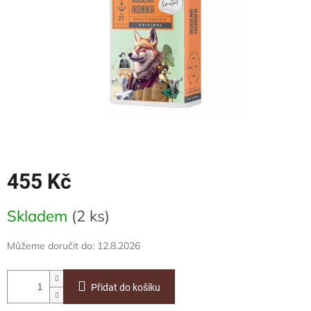
455 Kč
Měrná
Skladem
(2 ks)
cena:
Můžeme doručit do:
12.8.2026
Přidat do košíku