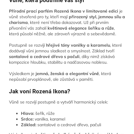
Vůně, která podtrhne váš styl
Přírodní prací parfém Rozená Ikona v limitované edici
je
vůně stvořená pro ty, kteří mají
přirozený styl, jemnou sílu a
charisma
, které není třeba dokazovat. Už při prvním
přivonění vás zahalí
květinová elegance šeříku a růže
,
která působí něžně, ale zároveň výrazně a sebevědomě.
Postupně se rozvíjí
hřejivé tóny vanilky a karamelu
, které
dodávají vůni jemnou sladkost a smyslnost. Základ tvoří
santalové a cedrové dřevo s pačuli
, díky nimž získává
kompozice hloubku, stabilitu a nadčasovou noblesu.
Výsledkem je
jemná, ženská a elegantní vůně
, která
nepůsobí prvoplánově, ale zůstává v paměti.
Jak voní Rozená Ikona?
Vůně se rozvíjí postupně a vytváří harmonický celek:
Hlava:
šeřík, růže
Srdce:
vanilka, karamel
Základ:
santalové a cedrové dřevo, pačuli