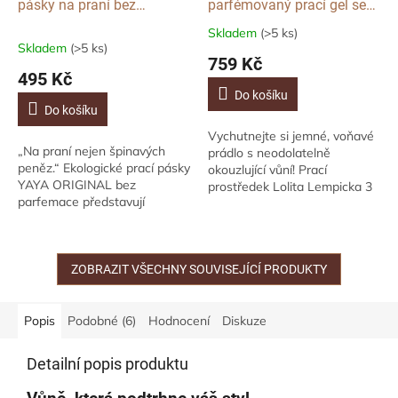
pásky na praní bez
parfémovaný prací gel se
parfemace (eko prací
změkčovadlem Lolita
Skladem
(>5 ks)
Průměrné
proužky), 100 ks
Lempicka, 1l
Skladem
(>5 ks)
hodnocení
759 Kč
produktu
495 Kč
je
Do košíku
5,0
Do košíku
z
Vychutnejte si jemné, voňavé
5
„Na praní nejen špinavých
prádlo s neodolatelně
hvězdiček.
peněz.“ Ekologické prací pásky
okouzlující vůní! Prací
YAYA ORIGINAL bez
prostředek Lolita Lempicka 3
parfemace představují
v 1 o objemu 1 litr, který je
moderní a šetrnou alternativu
vyvinutý pro praní, změkčení
pracího gelu i prášku. Ultra
a...
koncentrované prací...
ZOBRAZIT VŠECHNY SOUVISEJÍCÍ PRODUKTY
Popis
Podobné (6)
Hodnocení
Diskuze
Detailní popis produktu