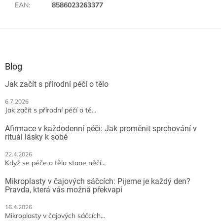
EAN
:
8586023263377
Z
á
p
a
Blog
t
Jak začít s přírodní péčí o tělo
í
6.7.2026
Jak začít s přírodní péčí o tě...
Afirmace v každodenní péči: Jak proměnit sprchování v
rituál lásky k sobě
22.4.2026
Když se péče o tělo stane něčí...
Mikroplasty v čajových sáčcích: Pijeme je každý den?
Pravda, která vás možná překvapí
16.4.2026
Mikroplasty v čajových sáčcích...