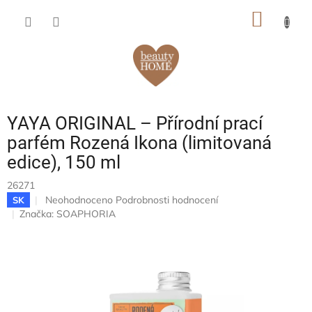
Přejít
NÁKUP
na
obsah
KOŠÍK
YAYA ORIGINAL – Přírodní prací
parfém Rozená Ikona (limitovaná
edice), 150 ml
26271
Průměrné
Neohodnoceno
Podrobnosti hodnocení
SK
hodnocení
Značka:
SOAPHORIA
produktu
je
0,0
z
5
hvězdiček.