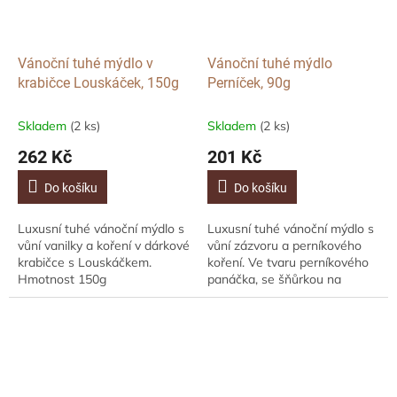
Vánoční tuhé mýdlo v
Vánoční tuhé mýdlo
krabičce Louskáček, 150g
Perníček, 90g
Skladem
(2 ks)
Skladem
(2 ks)
262 Kč
201 Kč
Do košíku
Do košíku
Luxusní tuhé vánoční mýdlo s
Luxusní tuhé vánoční mýdlo s
vůní vanilky a koření v dárkové
vůní zázvoru a perníkového
krabičce s Louskáčkem.
koření. Ve tvaru perníkového
Hmotnost 150g
panáčka, se šňůrkou na
zavěšení. Hmotnost 90g