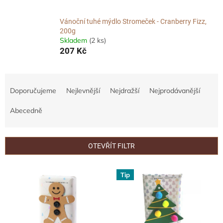
Vánoční tuhé mýdlo Stromeček - Cranberry Fizz,
200g
Skladem
(2 ks)
207 Kč
Ř
a
Doporučujeme
Nejlevnější
Nejdražší
Nejprodávanější
z
e
Abecedně
n
í
p
OTEVŘÍT FILTR
r
o
V
Tip
d
ý
u
p
k
i
t
s
ů