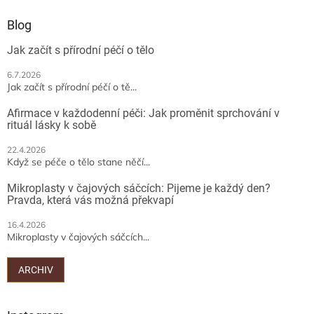
d
p
a
a
Blog
c
t
í
Jak začít s přírodní péčí o tělo
í
p
r
6.7.2026
v
Jak začít s přírodní péčí o tě...
k
y
Afirmace v každodenní péči: Jak proměnit sprchování v
v
rituál lásky k sobě
ý
p
22.4.2026
Když se péče o tělo stane něčí...
i
s
Mikroplasty v čajových sáčcích: Pijeme je každý den?
u
Pravda, která vás možná překvapí
16.4.2026
Mikroplasty v čajových sáčcích...
ARCHIV