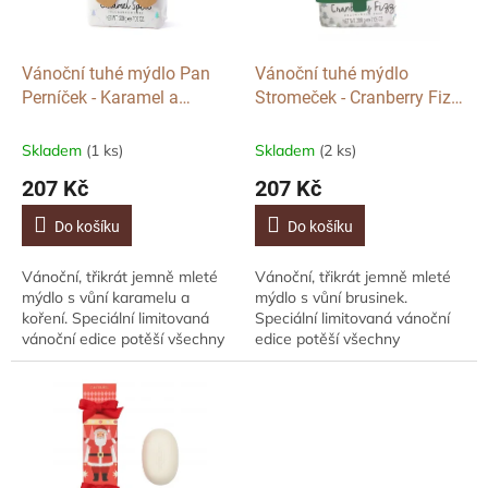
p
r
o
d
Vánoční tuhé mýdlo Pan
Vánoční tuhé mýdlo
u
Perníček - Karamel a
Stromeček - Cranberry Fizz,
k
Koření, 200g
200g
t
Skladem
(1 ks)
Skladem
(2 ks)
ů
207 Kč
207 Kč
Do košíku
Do košíku
Vánoční, třikrát jemně mleté
Vánoční, třikrát jemně mleté
mýdlo s vůní karamelu a
mýdlo s vůní brusinek.
koření. Speciální limitovaná
Speciální limitovaná vánoční
vánoční edice potěší všechny
edice potěší všechny
milovníky luxusních mýdel s
milovníky luxusních mýdel s
originálním designem. Potěšte
originálním designem. Potěšte
své...
své blízké...