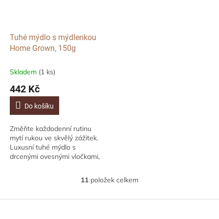
Tuhé mýdlo s mýdlenkou
Home Grown, 150g
Skladem
(1 ks)
442 Kč
Do košíku
Změňte každodenní rutinu
mytí rukou ve skvělý zážitek.
Luxusní tuhé mýdlo s
drcenými ovesnými vločkami,
tajemstvím krásy vytvářející
hustou a krémovou pěnu díky
11
položek celkem
O
své mléčné...
v
l
Z
á
á