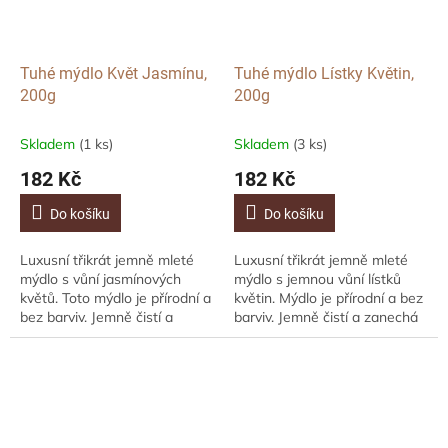
Tuhé mýdlo Květ Jasmínu,
Tuhé mýdlo Lístky Květin,
200g
200g
Skladem
(1 ks)
Skladem
(3 ks)
182 Kč
182 Kč
Do košíku
Do košíku
Luxusní třikrát jemně mleté
Luxusní třikrát jemně mleté
mýdlo s vůní jasmínových
mýdlo s jemnou vůní lístků
květů. Toto mýdlo je přírodní a
květin. Mýdlo je přírodní a bez
bez barviv. Jemně čistí a
barviv. Jemně čistí a zanechá
zanechá pokožku krásně
pokožku krásně
provoněnou.Hmotnost 200g
provoněnou.Hmotnost 200g