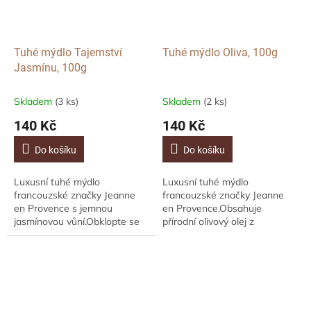
Tuhé mýdlo Tajemství
Tuhé mýdlo Oliva, 100g
Jasmínu, 100g
Skladem
(3 ks)
Skladem
(2 ks)
140 Kč
140 Kč
Do košíku
Do košíku
Luxusní tuhé mýdlo
Luxusní tuhé mýdlo
francouzské značky Jeanne
francouzské značky Jeanne
en Provence s jemnou
en Provence.Obsahuje
jasmínovou vůní.Obklopte se
přírodní olivový olej z
vůní letních vzpomínek, kdy
Provence. Jemně čistí,
hřejivé slunečné dny pomalu
hydratuje a zanechává
přechází do chladných nocí...
pokožku příjemně
provoněnou. 95%...