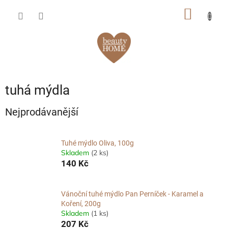
Přejít
NÁKUP
na
obsah
KOŠÍK
tuhá mýdla
Nejprodávanější
Tuhé mýdlo Oliva, 100g
Skladem
(2 ks)
140 Kč
Vánoční tuhé mýdlo Pan Perníček - Karamel a
Koření, 200g
Skladem
(1 ks)
207 Kč