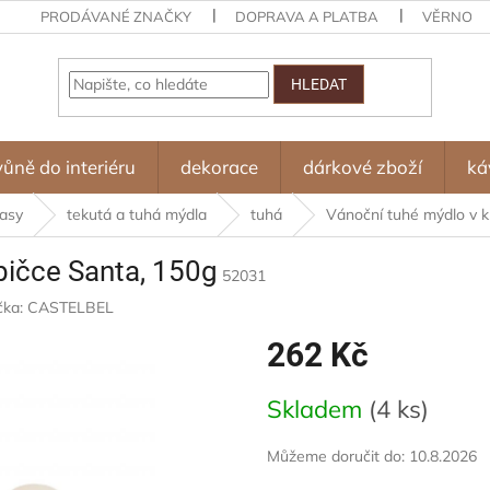
PRODÁVANÉ ZNAČKY
DOPRAVA A PLATBA
VĚRNOST
HLEDAT
vůně do interiéru
dekorace
dárkové zboží
ká
lasy
tekutá a tuhá mýdla
tuhá
Vánoční tuhé mýdlo v k
bičce Santa, 150g
52031
čka:
CASTELBEL
262 Kč
Měrná
Skladem
(4 ks)
cena:
Můžeme doručit do:
10.8.2026