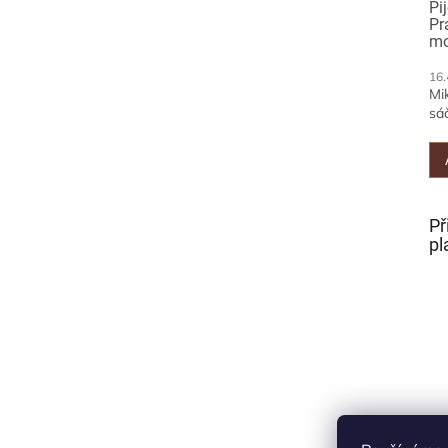
Pi
Pr
mo
16.
Mi
sáč
Př
pl