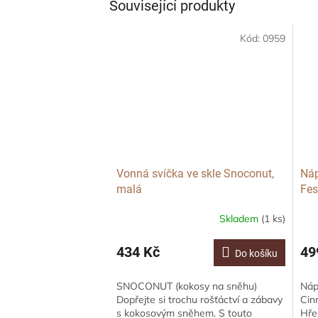
Související produkty
Kód:
0959
Vonná svíčka ve skle Snoconut,
Náp
malá
Fes
Skladem
(1 ks)
434 Kč
49
Do košíku
SNOCONUT (kokosy na sněhu)
Náp
Dopřejte si trochu rošťáctví a zábavy
Cin
s kokosovým sněhem. S touto
Hře