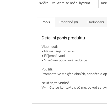
svíčkou, ve které se noční hyacint
man
mísí se skořicí a kokosovým mlékem
nej
a novým...
vůně
Popis
Podobné (8)
Hodnocení
Detailní popis produktu
Vlastnosti:
• Nevysušuje pokožku
• Příjemně voní
• V krásné papírkové krabičce
Použití:
Promněte ve vlhkých dlaních, napěňte a op
Neužívejte vnitřně.
Vyhněte se kontaktu s očima, pokud se vý
Z