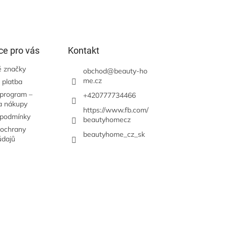
ce pro vás
Kontakt
 značky
obchod
@
beauty-ho
me.cz
 platba
 program –
+420777734466
a nákupy
https://www.fb.com/
 podmínky
beautyhomecz
ochrany
beautyhome_cz_sk
údajů