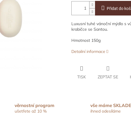
Přidat do koš
Luxusní tuhé vánoční mýdlo s vů
krabičce se Santou.
Hmotnost 150g
Detailní informace
TISK
ZEPTAT SE
věrnostní program
vše máme SKLAD
ušetřete až 10 %
ihned odesíláme