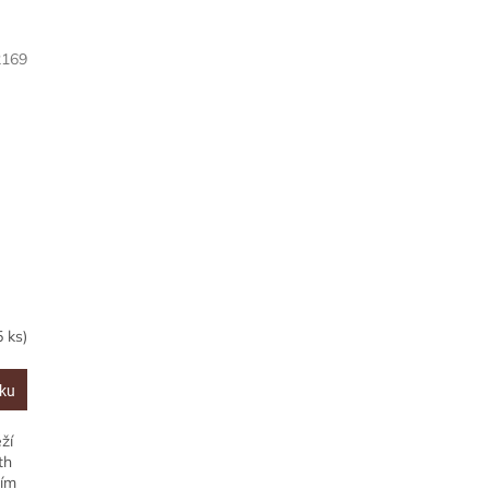
2169
5 ks)
íku
ží
th
ním