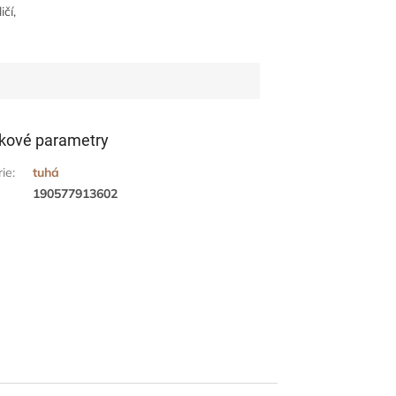
čí,
kové parametry
rie
:
tuhá
190577913602