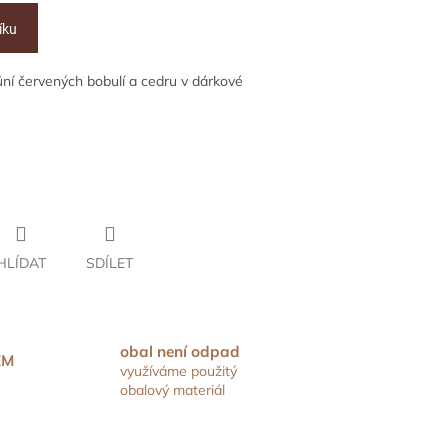
íku
ní červených bobulí a cedru v dárkové
HLÍDAT
SDÍLET
obal není odpad
EM
využíváme použitý
obalový materiál