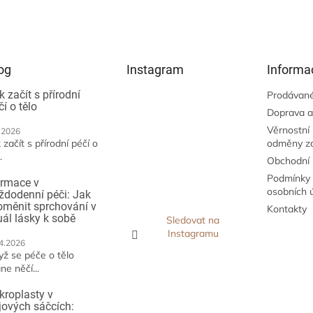
og
Instagram
Informa
k začít s přírodní
Prodávané
čí o tělo
Doprava a
Věrnostní
.2026
 začít s přírodní péčí o
odměny z
.
Obchodní
Podmínky 
irmace v
osobních 
ždodenní péči: Jak
oměnit sprchování v
Kontakty
tuál lásky k sobě
Sledovat na
Instagramu
4.2026
yž se péče o tělo
ne něčí...
kroplasty v
jových sáčcích: