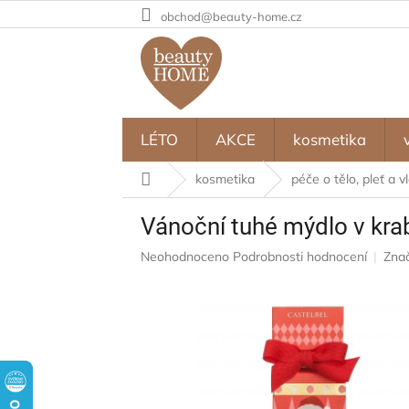
Přejít
obchod@beauty-home.cz
na
obsah
LÉTO
AKCE
kosmetika
Domů
kosmetika
péče o tělo, pleť a v
Vánoční tuhé mýdlo v kra
Průměrné
Neohodnoceno
Podrobnosti hodnocení
Zna
hodnocení
produktu
je
0,0
z
5
hvězdiček.