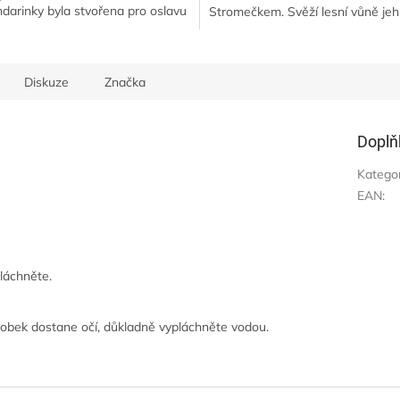
darinky byla stvořena pro oslavu
Stromečkem. Svěží lesní vůně jehli
krásnějších svátků v roce. Tato
která je jako otevřené dveře do...
 se...
Diskuze
Značka
Doplň
Katego
EAN
:
láchněte.
robek dostane očí, důkladně vypláchněte vodou.