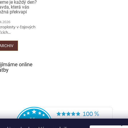
jeme je každý den?
avda, která vás
žná překvapí
4.2026
kroplasty v čajových
cích...
ARCHIV
ijímáme online
atby