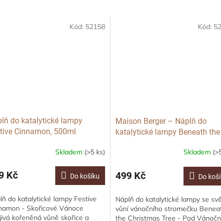
Kód:
52158
Kód:
5
lň do katalytické lampy
Maison Berger – Náplň do
tive Cinnamon, 500ml
katalytické lampy Beneath the
Christmas Tree, 500ml
Skladem
(>5 ks)
Skladem
(>
9 Kč
499 Kč
Do košíku
Do koš
lň do katalytické lampy Festive
Náplň do katalytické lampy se svě
namon - Skořicové Vánoce
vůní vánočního stromečku Benea
jivá kořeněná vůně skořice a
the Christmas Tree - Pod Vánoč