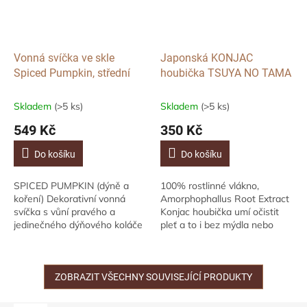
Vonná svíčka ve skle
Japonská KONJAC
Spiced Pumpkin, střední
houbička TSUYA NO TAMA
Skladem
(>5 ks)
Skladem
(>5 ks)
549 Kč
350 Kč
Do košíku
Do košíku
SPICED PUMPKIN (dýně a
100% rostlinné vlákno,
koření) Dekorativní vonná
Amorphophallus Root Extract
svíčka s vůní pravého a
Konjac houbička umí očistit
jedinečného dýňového koláče
pleť a to i bez mýdla nebo
s troškou skořice,
pleťového mléka. Zlepšuje
muškátového oříšku a
vzhled pleti a zanechává ji
zázvoru. Pojďte si zapálením
hebkou. Je...
této...
ZOBRAZIT VŠECHNY SOUVISEJÍCÍ PRODUKTY