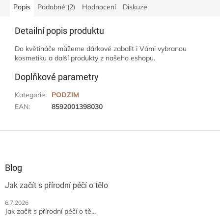
Popis
Podobné (2)
Hodnocení
Diskuze
Detailní popis produktu
Do květináče můžeme dárkové zabalit i Vámi vybranou
kosmetiku a další produkty z našeho eshopu.
Doplňkové parametry
Kategorie
:
PODZIM
EAN
:
8592001398030
Z
á
p
a
Blog
t
Jak začít s přírodní péčí o tělo
í
6.7.2026
Jak začít s přírodní péčí o tě...