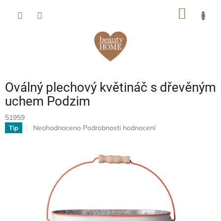
Přejít
NÁKUP
na
obsah
KOŠÍK
Oválný plechový květináč s dřevěným
uchem Podzim
51959
Průměrné
Neohodnoceno
Podrobnosti hodnocení
Tip
hodnocení
produktu
je
0,0
z
5
hvězdiček.