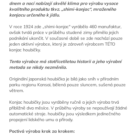
dnem a nocí nabízejí skvělé klima pro výrobu vysoce
kvalitního produktu tkvz. „shimi-konjac“, mraženého
konjacu určeného k jídlu.
V roce 1924 zde „shimi-konjac" vyrábělo 460 manufaktur,
avšak tvrdá práce v průběhu studené zimy přiměla jejich
podnikání ukončit. V současné době se zde nachází pouze
jeden aktivní výrobce, který je zároveň výrobcem TÉTO
konjac houbičky.
Tento výrobce má stotřicetiletou historii a jeho výrobní
metoda se nikdy nezměnila.
Originální japonská houbička je bílá jako sníh v přírodním
parku regionu Kansai, bělená pouze sluncem, sušená pouze
větrem.
Konjac houbičky jsou vyráběny ručně a jejich výroba trvá
přibližně dva měsíce. V průběhu výroby se nepoužívají žádné
automatické stroje. houbičky jsou výsledkem jedinečného
propojení lidského umu a přírody.
Poctivá výroba krok za krokem: