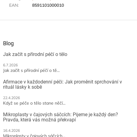
EAN
:
8591101000010
Z
á
p
a
Blog
t
Jak začít s přírodní péčí o tělo
í
6.7.2026
Jak začít s přírodní péčí o tě...
Afirmace v každodenní péči: Jak proměnit sprchování v
rituál lásky k sobě
22.4.2026
Když se péče o tělo stane něčí...
Mikroplasty v čajových sáčcích: Pijeme je každý den?
Pravda, která vás možná překvapí
16.4.2026
Mikroplasty v čajových sáčcích...