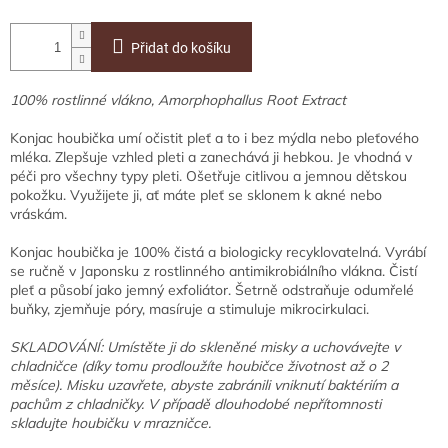
Přidat do košíku
100% rostlinné vlákno, Amorphophallus Root Extract
Konjac houbička umí očistit pleť a to i bez mýdla nebo pleťového
mléka. Zlepšuje vzhled pleti a zanechává ji hebkou. Je vhodná v
péči pro všechny typy pleti. Ošetřuje citlivou a jemnou dětskou
pokožku. Využijete ji, ať máte pleť se sklonem k akné nebo
vráskám.
Konjac houbička je 100% čistá a biologicky recyklovatelná. Vyrábí
se ručně v Japonsku z rostlinného antimikrobiálního vlákna. Čistí
pleť a působí jako jemný exfoliátor. Šetrně odstraňuje odumřelé
buňky, zjemňuje póry, masíruje a stimuluje mikrocirkulaci.
SKLADOVÁNÍ: Umístěte ji do skleněné misky a uchovávejte v
chladničce (díky tomu prodloužíte houbičce životnost až o 2
měsíce). Misku uzavřete, abyste zabránili vniknutí baktériím a
pachům z chladničky. V případě dlouhodobé nepřítomnosti
skladujte houbičku v mrazničce.