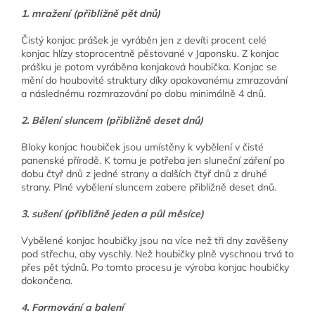
1. mražení (přibližně pět dnů)
Čistý konjac prášek je vyráběn jen z devíti procent celé
konjac hlízy stoprocentně pěstované v Japonsku. Z konjac
prášku je potom vyráběna konjaková houbička. Konjac se
mění do houbovité struktury díky opakovanému zmrazování
a následnému rozmrazování po dobu minimálně 4 dnů.
2. Bělení sluncem (přibližně deset dnů)
Bloky konjac houbiček jsou umístěny k vybělení v čisté
panenské přírodě. K tomu je potřeba jen sluneční záření po
dobu čtyř dnů z jedné strany a dalších čtyř dnů z druhé
strany. Plné vybělení sluncem zabere přibližně deset dnů.
3. sušení (přibližně jeden a půl měsíce)
Vybělené konjac houbičky jsou na více než tři dny zavěšeny
pod střechu, aby vyschly. Než houbičky plně vyschnou trvá to
přes pět týdnů. Po tomto procesu je výroba konjac houbičky
dokončena.
4. Formování a balení