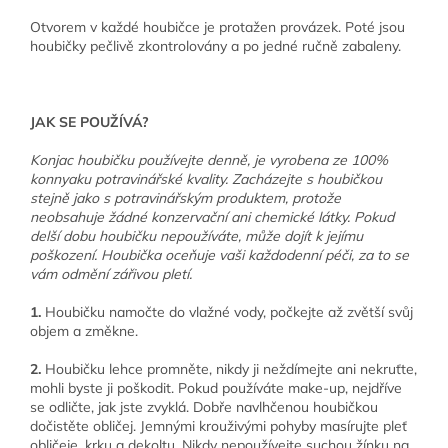
Otvorem v každé houbičce je protažen provázek. Poté jsou
houbičky pečlivě zkontrolovány a po jedné ručně zabaleny.
JAK SE POUŽÍVÁ?
Konjac houbičku používejte denně, je vyrobena ze 100%
konnyaku potravinářské kvality. Zacházejte s houbičkou
stejně jako s potravinářským produktem, protože
neobsahuje žádné konzervační ani chemické látky. Pokud
delší dobu houbičku nepoužíváte, může dojít k jejímu
poškození. Houbička oceňuje vaši každodenní péči, za to se
vám odmění zářivou pletí.
1.
Houbičku namočte do vlažné vody, počkejte až zvětší svůj
objem a změkne.
2.
Houbičku lehce promněte, nikdy ji neždímejte ani nekruťte,
mohli byste ji poškodit. Pokud používáte make-up, nejdříve
se odličte, jak jste zvyklá. Dobře navlhčenou houbičkou
dočistěte obličej. Jemnými krouživými pohyby masírujte pleť
obličeje, krku a dekoltu. Nikdy nepoužívejte suchou žínku na