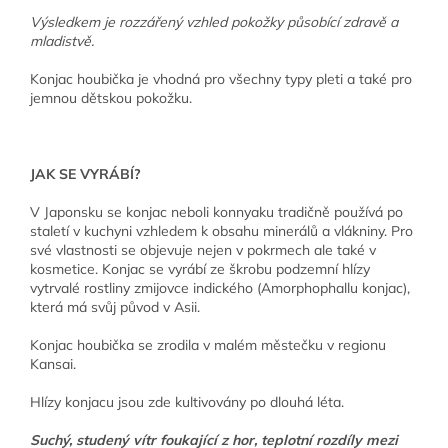
Výsledkem je rozzářený vzhled pokožky působící zdravě a
mladistvě.
Konjac houbička je vhodná pro všechny typy pleti a také pro
jemnou dětskou pokožku.
JAK SE VYRÁBÍ?
V Japonsku se konjac neboli konnyaku tradičně používá po
staletí v kuchyni vzhledem k obsahu minerálů a vlákniny. Pro
své vlastnosti se objevuje nejen v pokrmech ale také v
kosmetice. Konjac se vyrábí ze škrobu podzemní hlízy
vytrvalé rostliny zmijovce indického (Amorphophallu konjac),
která má svůj původ v Asii.
Konjac houbička se zrodila v malém městečku v regionu
Kansai.
Hlízy konjacu jsou zde kultivovány po dlouhá léta.
Suchý, studený vítr foukající z hor, teplotní rozdíly mezi