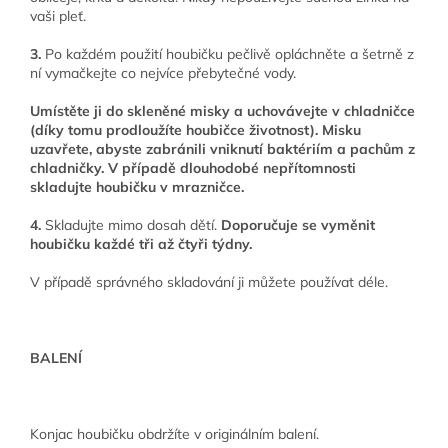
vaši pleť.
3.
Po každém použití houbičku pečlivě opláchněte a šetrně z
ní vymačkejte co nejvíce přebytečné vody.
Umístěte ji do skleněné misky a uchovávejte v chladničce
(díky tomu prodloužíte houbičce životnost). Misku
uzavřete, abyste zabránili vniknutí baktériím a pachům z
chladničky. V případě dlouhodobé nepřítomnosti
skladujte houbičku v mrazničce.
4.
Skladujte mimo dosah dětí.
Doporučuje se vyměnit
houbičku každé tři až čtyři týdny.
V případě správného skladování ji můžete používat déle.
BALENÍ
Konjac houbičku obdržíte v originálním balení.