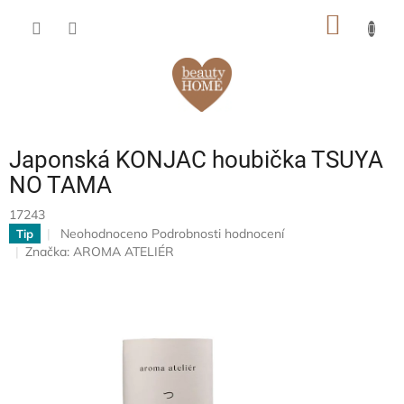
Přejít
NÁKUP
na
obsah
KOŠÍK
Japonská KONJAC houbička TSUYA
NO TAMA
17243
Průměrné
Neohodnoceno
Podrobnosti hodnocení
Tip
hodnocení
Značka:
AROMA ATELIÉR
produktu
je
0,0
z
5
hvězdiček.