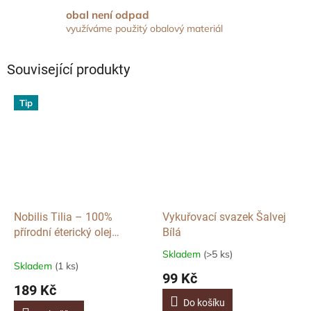
obal není odpad
využíváme použitý obalový materiál
Související produkty
Tip
Nobilis Tilia – 100%
Vykuřovací svazek Šalvej
přírodní éterický olej
Bílá
Linaloové dřevo (Ho-sho),
Skladem
(>5 ks)
Průměrné
10ml
Skladem
(1 ks)
hodnocení
99 Kč
produktu
189 Kč
je
Do košíku
5,0