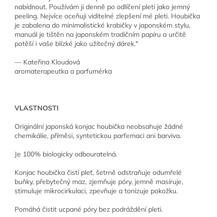
nabídnout. Používám ji denně po odlíčení pleti jako jemný
peeling. Nejvíce oceňuji viditelné zlepšení mé pleti. Houbička
je zabalena do minimalistické krabičky v japonském stylu,
manuál je tištěn na japonském tradičním papíru a určitě
potěší i vaše blízké jako užitečný dárek."
— Kateřina Kloudová
aromaterapeutka a parfumérka
VLASTNOSTI
Originální japonská konjac houbička neobsahuje žádné
chemikálie, příměsi, syntetickou parfemaci ani barviva.
Je 100% biologicky odbouratelná.
Konjac houbička čistí pleť, šetrně odstraňuje odumřelé
buňky, přebytečný maz, zjemňuje póry, jemně masíruje,
stimuluje mikrocirkulaci, zpevňuje a tonizuje pokožku.
Pomáhá čistit ucpané póry bez podráždění pleti.