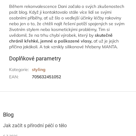
Během rekonvalescence Dani začala o svých zkušenostech
psát blog. Když ji kontaktovalo stále více lidí se svými
osobními příběhy, ať už šlo o vedlejší účinky léčby rakoviny
nebo jen o to, že chtěli najít řešení potíží spojených se svým
životním stylem nebo kosmetickými problémy, Tim si
uvědomil, že na trhu chybí výrobek, který by
skutečně
chránil křehké, jemné a poškozené vlasy,
ať už je jejich
příčina jakákoli. A tak vznikly silikonové hřebeny MANTA.
Doplňkové parametry
Kategorie
:
styling
EAN
:
705632451052
Z
á
p
a
Blog
t
Jak začít s přírodní péčí o tělo
í