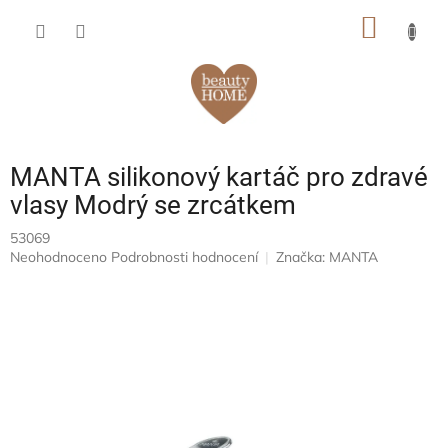
Přejít
NÁKUP
na
obsah
KOŠÍK
MANTA silikonový kartáč pro zdravé
vlasy Modrý se zrcátkem
53069
Průměrné
Neohodnoceno
Podrobnosti hodnocení
Značka:
MANTA
hodnocení
produktu
je
0,0
z
5
hvězdiček.