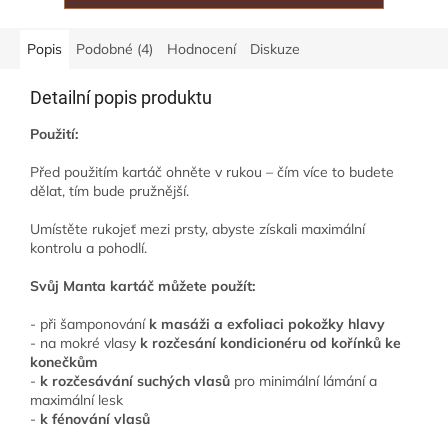
Popis
Podobné (4)
Hodnocení
Diskuze
Detailní popis produktu
Použití:
Před použitím kartáč ohněte v rukou – čím více to budete
dělat, tím bude pružnější.
Umístěte rukojeť mezi prsty, abyste získali maximální
kontrolu a pohodlí.
Svůj Manta kartáč můžete použít:
- při šamponování
k masáži a exfoliaci pokožky hlavy
- na mokré vlasy
k rozčesání kondicionéru od kořínků ke
konečkům
-
k rozčesávání suchých vlasů
pro minimální lámání a
maximální lesk
-
k fénování vlasů