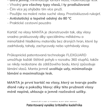
-
Ultra jemný,
minimalizuje lámání vlasů, maximalizuje lesk
- Vhodný
pro všechny typy vlasů, i ty prodlužované
- Čím více jej ohýbáte tím více pruží.
- Použijte na mokré nebo suché vlasy. Prostiskluzová rukojeť.
-
Antistatický a tepelně odolný do 80 °C
- Praktické cestovní pouzdro
Kartáč na vlasy MANTA je zkonstruován tak, aby vlasy
snadno prokluzovaly díky speciálnímu měkkému a
mimořádně hladkému materiálu bez drsných hran, které by
zadrhávaly, tahaly, zachycovaly nebo vytrhávaly vlasy.
Průkopnická patentovaná technologie FLEXGUARD
umožňuje každé štětině pohyb v rozsahu 360 stupňů, takže
se nikdy nedostane do zátěžového bodu, který způsobuje
lámání vlasů. Manta jemně
uvolňuje uzly, minimalizuje
lámání a maximalizuje lesk.
MANTA je první kartáč na vlasy, který se tvaruje podle
dlaně ruky a pokožky hlavy: díky této pružnosti vlasy
méně napíná, uhlazuje a jemně rozčesává uzlíky.