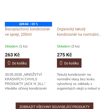
329 Kč
–20 %
Bezoplachový kondicionér
Organický tekutý
ve spreji, 200ml
kondicionér na normální
vlasy bez lesku Shinyeeze,
250ml
Skladem
(1 ks)
Skladem
(3 ks)
263 Kč
275 Kč
Do košíku
Do košíku
20.05.2026 „MNOŽSTVÍ
Tekutý kondicionér na
KRÁSNÝCH CHVILS
normální vlasy bez lesku
PRODUKTY JACK N´JILL.”
vytvořený ze základu z
Hledáte účinný kondicionér
organických olejů a másel a
pro zacuchané a elektrizující
obohacený vhodně
vlásky?Přírodní bezoplachový
nakombinovanými aktivními
kondicionér Jack N´Jill ve...
látkami a silicemi dopřeje
vlasům a...
ZOBRAZIT VŠECHNY SOUVISEJÍCÍ PRODUKTY