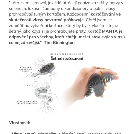
"Léta jsem sledoval, jak lidé utrácejí peníze za střihy, barvy v
salonech, luxusní šampony a kondicionéry a pak si vlasy
prohrabávají tuhým kartáčem. Každodenní
kartáčování ve
skutečnosti vlasy nevratně poškozuje
. Chtěl jsem se
zaměřit na vytvoření kartáče, který by byl k vlasům stejně
šetrný, jako když si je prohrabujete prsty.
Kartáč MANTA je
odpovědí pro všechny, kteří chtějí udržet stav svých vlasů
co nejzdravější.
"
Tim Binnington
VlastnostI: