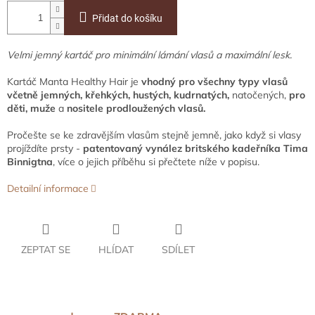
Přidat do košíku
Velmi jemný kartáč pro minimální lámání vlasů a maximální lesk.
Kartáč Manta Healthy Hair je
vhodný pro všechny typy vlasů
včetně jemných, křehkých, hustých, kudrnatých,
natočených,
pro
děti,
muže
a
nositele prodloužených vlasů.
Pročešte se ke zdravějším vlasům stejně jemně, jako když si vlasy
projíždíte prsty -
patentovaný vynález britského kadeřníka Tima
Binnigtna
, více o jejich příběhu si přečtete níže v popisu.
Detailní informace
ZEPTAT SE
HLÍDAT
SDÍLET