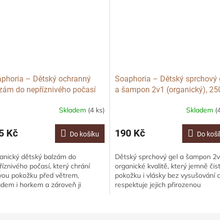
phoria – Dětský ochranný
Soaphoria – Dětský sprchový 
zám do nepříznivého počasí
a šampon 2v1 (organický), 25
ganický), 50 ml
ml
Skladem
(4 ks)
Skladem
(
5 Kč
190 Kč
Do košíku
Do koší
anický dětský balzám do
Dětský sprchový gel a šampon 2v
říznivého počasí, který chrání
organické kvalitě, který jemně čist
livou pokožku před větrem,
pokožku i vlásky bez vysušování 
adem i horkem a zároveň ji
respektuje jejich přirozenou
ivuje a zjemňuje. Vytváří jemnou
rovnováhu. Nedráždí, chrání před
rannou vrstvu bez...
ztrátou...