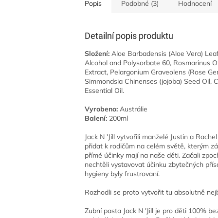
Popis
Podobné (3)
Hodnocení
Detailní popis produktu
Složení:
Aloe Barbadensis (Aloe Vera) Leaf 
Alcohol and Polysorbate 60, Rosmarinus Off
Extract, Pelargonium Graveolens (Rose Ger
Simmondsia Chinenses (jojoba) Seed Oil, Citr
Essential Oil.
Vyrobeno:
Austrálie
Balení:
200ml
Jack N 'Jill vytvořili manželé Justin a Rache
přidat k rodičům na celém světě, kterým z
přímé účinky mají na naše děti. Začali zpoc
nechtěli vystavovat účinku zbytečných přís
hygieny byly frustrovaní.
Rozhodli se proto vytvořit tu absolutně nej
Zubní pasta Jack N 'Jill je pro děti 100% b