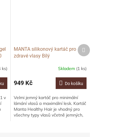
Další
gel
MANTA silikonový kartáč pro
produkt
0
zdravé vlasy Bílý
4 ks)
Skladem
(1 ks)
949 Kč
ku
Do košíku
1 v
Velmi jemný kartáč pro minimální
í
lámání vlasů a maximální lesk. Kartáč
a
Manta Healthy Hair je vhodný pro
všechny typy vlasů včetně jemných,
křehkých, hustých, kudrnatých,...