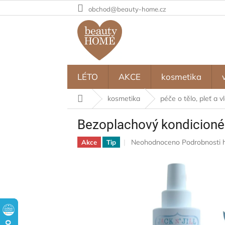
Přejít
obchod@beauty-home.cz
na
obsah
LÉTO
AKCE
kosmetika
Domů
kosmetika
péče o tělo, pleť a v
Bezoplachový kondicionér
Průměrné
Neohodnoceno
Podrobnosti 
Akce
Tip
hodnocení
produktu
je
0,0
z
5
hvězdiček.