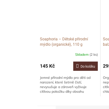
Soaphoria – Dětské přírodní
Soa
mýdlo (organické), 110 g
bal
(or
Skladem
(2 ks)
145 Kč
29
Do košíku
Jemné přírodní mýdlo pro děti od
Org
narození, které šetrně čistí,
nep
nevysušuje a zároveň vyživuje
cit
citlivou pokožku díky obsahu
chl
organických olejů a másel. Bez
vyž
parfemace a dráždivých...
och