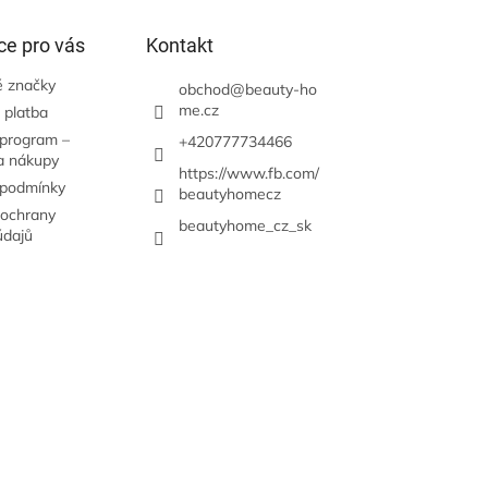
ce pro vás
Kontakt
 značky
obchod
@
beauty-ho
me.cz
 platba
 program –
+420777734466
a nákupy
https://www.fb.com/
 podmínky
beautyhomecz
ochrany
beautyhome_cz_sk
údajů