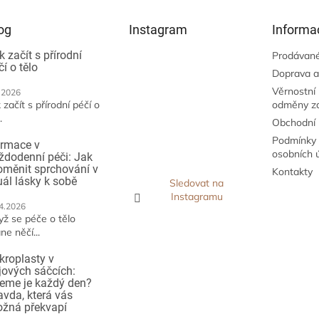
og
Instagram
Informa
k začít s přírodní
Prodávané
čí o tělo
Doprava a
Věrnostní
.2026
 začít s přírodní péčí o
odměny z
.
Obchodní
Podmínky 
irmace v
osobních 
ždodenní péči: Jak
oměnit sprchování v
Kontakty
tuál lásky k sobě
Sledovat na
Instagramu
4.2026
yž se péče o tělo
ne něčí...
kroplasty v
jových sáčcích:
jeme je každý den?
avda, která vás
žná překvapí