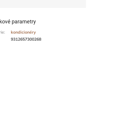
kové parametry
rie
:
kondicionéry
9312657300268