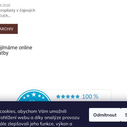
4.2026
kroplasty v čajových
cích...
ARCHIV
ijímáme online
atby
cookies, abychom Vám umožnili
Odmítnout
ohlížení webu a díky analýze provozu
le zlepšovali jeho funkce, výkon a