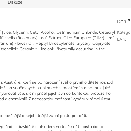
Diskuze
Doplň
Juice, Glycerin, Cetyl Alcohol, Cetrimonium Chloride, Cetearyl
Katego
icinalis (Rosemary) Leaf Extract, Olea Europaea (Olive) Leaf
EAN
:
anium) Flower Oil, Heptyl Undecylenate, Glyceryl Caprylate,
onellol*, Geraniol*, Linalool*. *Naturally occurring in the
l z Austrálie, kteří se po narození svého prvního dítěte rozhodli
áleží na současných problémech s prostředím a na tom, jaké
hybňovat vše, s čím přišel jejich syn do kontaktu, protože ho
ad a chemikálií. Z nedostatku možností výběru v rámci ústní
bezpečnější a nejchutnější zubní pastu pro děti.
ezpečná - obzvláště s ohledem na to, že děti pastu často