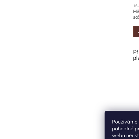
16.
Mi
sáč
Př
pl
Používáme 
pohodlné pr
webu neustá