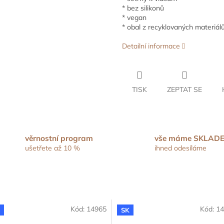
* bez silikonů
* vegan
* obal z recyklovaných materiál
Detailní informace
TISK
ZEPTAT SE
věrnostní program
vše máme SKLAD
ušetřete až 10 %
ihned odesíláme
Kód:
14965
Kód:
14
K
SK