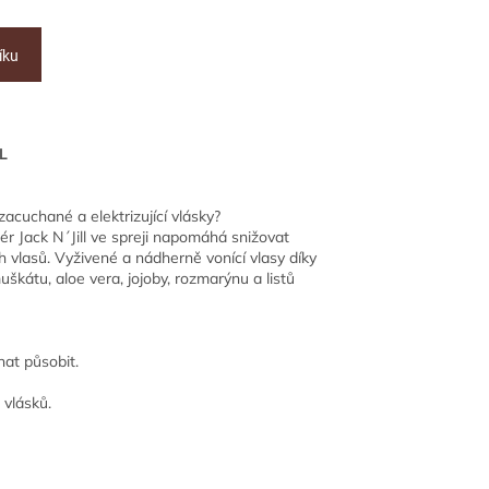
íku
L
acuchané a elektrizující vlásky?
ér Jack N´Jill ve spreji napomáhá snižovat
 vlasů. Vyživené a nádherně vonící vlasy díky
kátu, aloe vera, jojoby, rozmarýnu a listů
hat působit.
 vlásků.