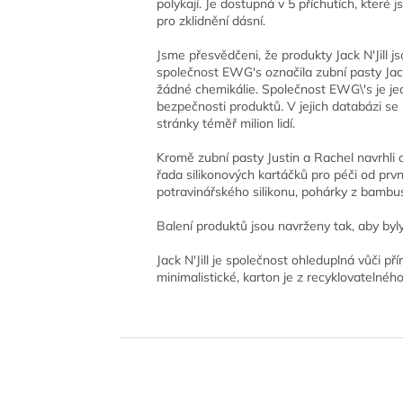
polykají. Je dostupná v 5 příchutích, které 
pro zklidnění dásní.
Jsme přesvědčeni, že produkty Jack N'Jill j
společnost EWG's označila zubní pasty Jack
žádné chemikálie. Společnost EWG\'s je jed
bezpečnosti produktů. V jejich databázi se 
stránky téměř milion lidí.
Kromě zubní pasty Justin a Rachel navrhli a
řada silikonových kartáčků pro péči od pr
potravinářského silikonu, pohárky z bambus
Balení produktů jsou navrženy tak, aby byl
Jack N'Jill je společnost ohleduplná vůči př
minimalistické, karton je z recyklovatelné
Z
á
p