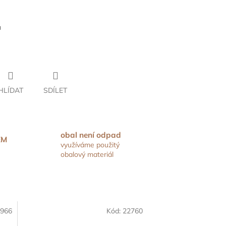
ů
HLÍDAT
SDÍLET
obal není odpad
EM
využíváme použitý
obalový materiál
966
Kód:
22760