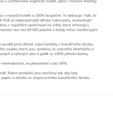
jsou v certifikované organické kvalitě, jakož i měsíček lékařský
sou v nejvyšší kvalitě a 100% bezpečné. To dokazuje i fakt, že
 N'Jill za nejbezpečnější dětské zubní pasty, neobsahující
nou z největších společností na světě, které informují o
nachází více než 69 000 položek a každý měsíc navštíví jejich
 vyrobili první dětské zubní kartáčky z kukuřičného škrobu,
vního zoubku, které jsou vyrobeny ze vzácného lékařského a
ových a rýžových plev a pytlík ze 100% přírodní bavlny.
y minimalistické, recyklovatelné a bez BPA.
írodě. Balení produktů jsou navrženy tak, aby byly
ho papíru a okénko ze stoprocentního kukuřičného škrobu.