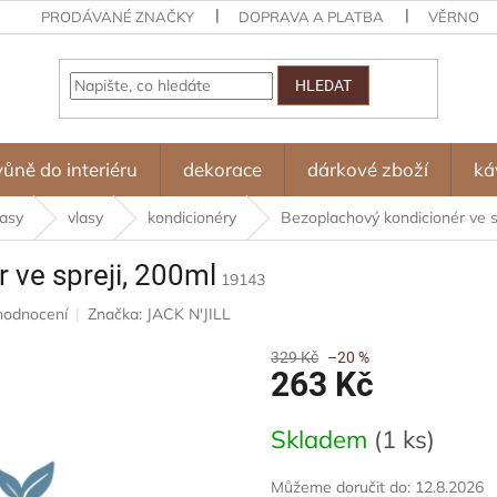
PRODÁVANÉ ZNAČKY
DOPRAVA A PLATBA
VĚRNOST
HLEDAT
vůně do interiéru
dekorace
dárkové zboží
ká
lasy
vlasy
kondicionéry
Bezoplachový kondicionér ve s
 ve spreji, 200ml
19143
hodnocení
Značka:
JACK N'JILL
329 Kč
–20 %
263 Kč
Měrná
Skladem
(1 ks)
cena:
Můžeme doručit do:
12.8.2026