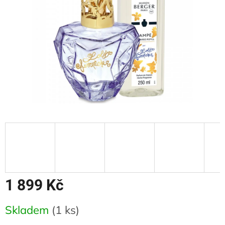
1 899 Kč
Měrná
Skladem
(1 ks)
cena: