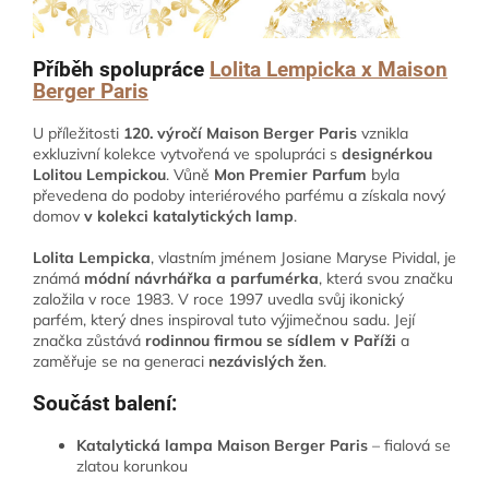
Příběh spolupráce
Lolita Lempicka x Maison
Berger Paris
U příležitosti
120. výročí Maison Berger Paris
vznikla
exkluzivní kolekce vytvořená ve spolupráci s
designérkou
Lolitou Lempickou
. Vůně
Mon Premier Parfum
byla
převedena do podoby interiérového parfému a získala nový
domov
v kolekci
katalytických lamp
.
Lolita Lempicka
, vlastním jménem Josiane Maryse Pividal, je
známá
módní návrhářka a parfumérka
, která svou značku
založila v roce 1983. V roce 1997 uvedla svůj ikonický
parfém, který dnes inspiroval tuto výjimečnou sadu. Její
značka zůstává
rodinnou firmou se sídlem v Paříži
a
zaměřuje se na generaci
nezávislých žen
.
Součást balení:
Katalytická lampa Maison Berger Paris
– fialová se
zlatou korunkou