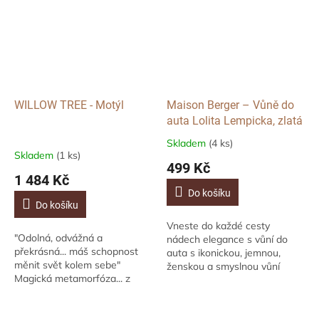
WILLOW TREE - Motýl
Maison Berger – Vůně do
auta Lolita Lempicka, zlatá
Skladem
(4 ks)
Průměrné
Skladem
(1 ks)
hodnocení
499 Kč
produktu
1 484 Kč
je
Do košíku
5,0
Do košíku
z
Vneste do každé cesty
5
"Odolná, odvážná a
nádech elegance s vůní do
hvězdiček.
překrásná... máš schopnost
auta s ikonickou, jemnou,
měnit svět kolem sebe"
ženskou a smyslnou vůní
Magická metamorfóza... z
Lolita Lempicka v saténově
drobného vajíčka, přes
zlatém kovovém difuzéru.
hladovou housenku a brilantní
Bude vám zpříjemňovat...