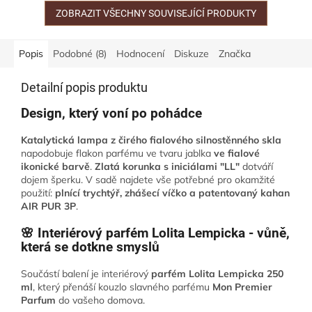
kuklu posetou zlatými
tečkami...
ZOBRAZIT VŠECHNY SOUVISEJÍCÍ PRODUKTY
Popis
Podobné (8)
Hodnocení
Diskuze
Značka
Detailní popis produktu
Design, který voní po pohádce
Katalytická lampa z čirého fialového silnostěnného skla
napodobuje flakon parfému ve tvaru jablka
ve fialové
ikonické barvě
.
Zlatá korunka s iniciálami "LL"
dotváří
dojem šperku. V sadě najdete vše potřebné pro okamžité
použití:
plnící trychtýř, zhášecí víčko a patentovaný kahan
AIR PUR 3P
.
🌸 Interiérový parfém Lolita Lempicka - vůně,
která se dotkne smyslů
Součástí balení je interiérový
parfém Lolita Lempicka 250
ml
, který přenáší kouzlo slavného parfému
Mon Premier
Parfum
do vašeho domova.