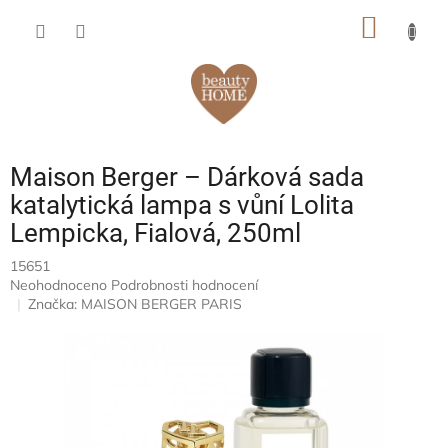
Přejít
NÁKUP
na
obsah
KOŠÍK
Maison Berger – Dárková sada
katalytická lampa s vůní Lolita
Lempicka, Fialová, 250ml
15651
Průměrné
Neohodnoceno
Podrobnosti hodnocení
hodnocení
Značka:
MAISON BERGER PARIS
produktu
je
0,0
z
5
hvězdiček.