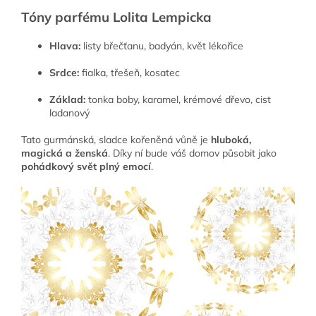
Tóny parfému Lolita Lempicka
Hlava:
listy břečťanu, badyán, květ lékořice
Srdce:
fialka, třešeň, kosatec
Základ:
tonka boby, karamel, krémové dřevo, cist
ladanový
Tato gurmánská, sladce kořeněná vůně je
hluboká,
magická a ženská
. Díky ní bude váš domov působit jako
pohádkový svět plný emocí
.