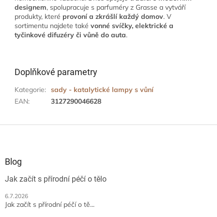
designem
, spolupracuje s parfuméry z Grasse a vytváří
produkty, které
provoní a zkrášlí každý domov
. V
sortimentu najdete také
vonné svíčky, elektrické a
tyčinkové difuzéry či vůně do auta
.
Doplňkové parametry
Kategorie
:
sady - katalytické lampy s vůní
EAN
:
3127290046628
Z
á
p
a
Blog
t
Jak začít s přírodní péčí o tělo
í
6.7.2026
Jak začít s přírodní péčí o tě...