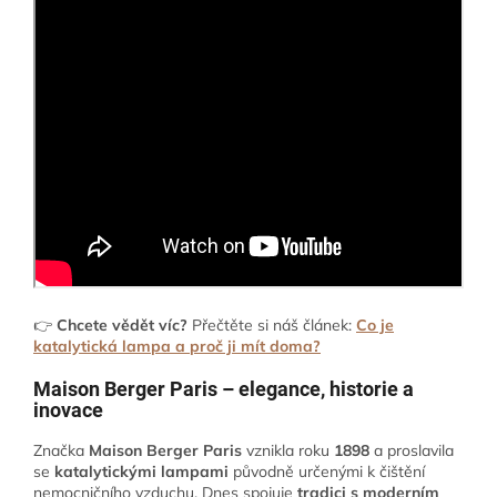
👉
Chcete vědět víc?
Přečtěte si náš článek:
Co je
katalytická lampa a proč ji mít doma?
Maison Berger Paris – elegance, historie a
inovace
Značka
Maison Berger Paris
vznikla roku
1898
a proslavila
se
katalytickými lampami
původně určenými k čištění
nemocničního vzduchu. Dnes spojuje
tradici s moderním