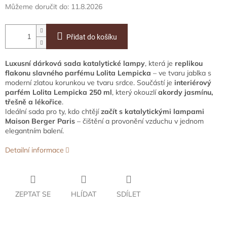
Můžeme doručit do:
11.8.2026
Přidat do košíku
Luxusní dárková sada katalytické lampy
, která je
replikou
flakonu slavného parfému Lolita Lempicka
– ve tvaru jablka s
moderní zlatou korunkou ve tvaru srdce. Součástí je
interiérový
parfém Lolita Lempicka 250 ml
, který okouzlí
akordy jasmínu,
třešně a lékořice
.
Ideální sada pro ty, kdo chtějí
začít s katalytickými lampami
Maison Berger Paris
– čištění a provonění vzduchu v jednom
elegantním balení.
Detailní informace
ZEPTAT SE
HLÍDAT
SDÍLET