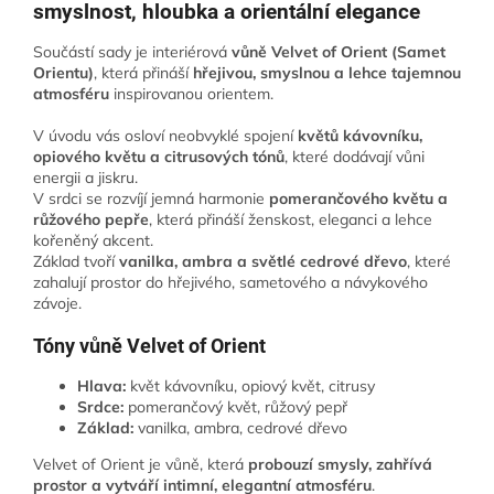
smyslnost, hloubka a orientální elegance
Součástí sady je interiérová
vůně Velvet of Orient (Samet
Orientu)
, která přináší
hřejivou, smyslnou a lehce tajemnou
atmosféru
inspirovanou orientem.
V úvodu vás osloví neobvyklé spojení
květů kávovníku,
opiového květu a citrusových tónů
, které dodávají vůni
energii a jiskru.
V srdci se rozvíjí jemná harmonie
pomerančového květu a
růžového pepře
, která přináší ženskost, eleganci a lehce
kořeněný akcent.
Základ tvoří
vanilka, ambra a světlé cedrové dřevo
, které
zahalují prostor do hřejivého, sametového a návykového
závoje.
Tóny vůně Velvet of Orient
Hlava:
květ kávovníku, opiový květ, citrusy
Srdce:
pomerančový květ, růžový pepř
Základ:
vanilka, ambra, cedrové dřevo
Velvet of Orient je vůně, která
probouzí smysly, zahřívá
prostor a vytváří intimní, elegantní atmosféru
.