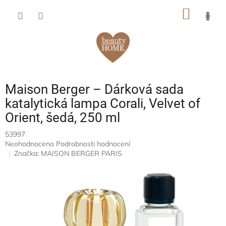
Přejít
NÁKUP
na
obsah
KOŠÍK
Maison Berger – Dárková sada
katalytická lampa Corali, Velvet of
Orient, šedá, 250 ml
53997
Průměrné
Neohodnoceno
Podrobnosti hodnocení
hodnocení
Značka:
MAISON BERGER PARIS
produktu
je
0,0
z
5
hvězdiček.