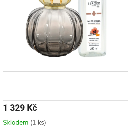
1 329 Kč
Měrná
Skladem
(1 ks)
cena: