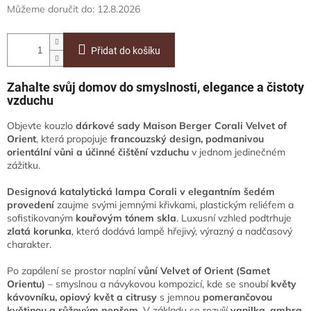
Můžeme doručit do:
12.8.2026
Přidat do košíku
Zahalte svůj domov do smyslnosti, elegance a čistoty
vzduchu
Objevte kouzlo
dárkové sady Maison Berger Corali Velvet of
Orient
, která propojuje
francouzský design, podmanivou
orientální vůni a účinné čištění vzduchu
v jednom jedinečném
zážitku.
Designová katalytická lampa Corali v elegantním šedém
provedení
zaujme svými jemnými křivkami, plastickým reliéfem a
sofistikovaným
kouřovým tónem
skla
. Luxusní vzhled podtrhuje
zlatá korunka
, která dodává lampě hřejivý, výrazný a nadčasový
charakter.
Po zapálení se prostor naplní
vůní Velvet of Orient (Samet
Orientu)
– smyslnou a návykovou kompozicí, kde se snoubí
květy
kávovníku, opiový květ a citrusy
s jemnou
pomerančovou
květinou a růžovým pepřem
. V základu se rozvíjí
vanilka, ambra