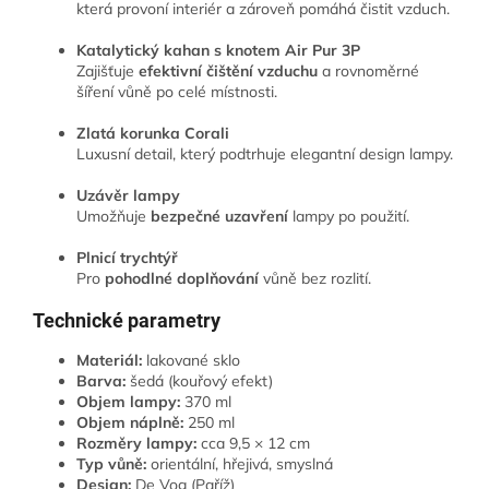
která provoní interiér a zároveň pomáhá čistit vzduch.
Katalytický kahan s knotem Air Pur 3P
Zajišťuje
efektivní čištění vzduchu
a rovnoměrné
šíření vůně po celé místnosti.
Zlatá korunka Corali
Luxusní detail, který podtrhuje elegantní design lampy.
Uzávěr lampy
Umožňuje
bezpečné uzavření
lampy po použití.
Plnicí trychtýř
Pro
pohodlné doplňování
vůně bez rozlití.
Technické parametry
Materiál:
lakované sklo
Barva:
šedá (kouřový efekt)
Objem lampy:
370 ml
Objem náplně:
250 ml
Rozměry lampy:
cca 9,5 × 12 cm
Typ vůně:
orientální, hřejivá, smyslná
Design:
De Vog (Paříž)