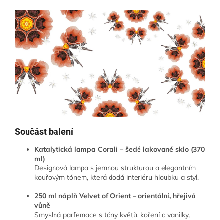
Součást balení
Katalytická lampa Corali – šedé lakované sklo (370
ml)
Designová lampa s jemnou strukturou a elegantním
kouřovým tónem, která dodá interiéru hloubku a styl.
250 ml náplň Velvet of Orient – orientální, hřejivá
vůně
Smyslná parfemace s tóny květů, koření a vanilky,