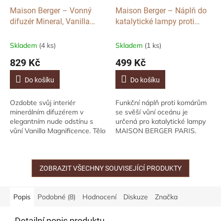
Maison Berger – Vonný
Maison Berger – Náplň do
difuzér Mineral, Vanilla
katalytické lampy proti
Magnificence (orientální
komárům Ocean Breeze,
vanilková vůně), 180 ml
500 ml
Skladem
(4 ks)
Skladem
(1 ks)
829 Kč
499 Kč
Do košíku
Do košíku
Ozdobte svůj interiér
Funkční náplň proti komárům
minerálním difuzérem v
se svěší vůní oceánu je
elegantním nude odstínu s
určená pro katalytické lampy
vůní Vanilla Magnificence. Tělo
MAISON BERGER PARIS.
z lakovaného skla v jemném
Balení má objem 0,5 litru. Tato
hnědobéžovém tónu v
náplň účinně odpuzuje
kombinaci s kontrastním...
komáry, mouchy,...
ZOBRAZIT VŠECHNY SOUVISEJÍCÍ PRODUKTY
Popis
Podobné (8)
Hodnocení
Diskuze
Značka
Detailní popis produktu