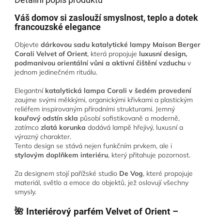
Váš domov si zaslouží smyslnost, teplo a dotek
francouzské elegance
Objevte
dárkovou sadu katalytické lampy Maison Berger
Corali Velvet of Orient
, která propojuje
luxusní design,
podmanivou orientální vůni a aktivní čištění vzduchu
v
jednom jedinečném rituálu.
Elegantní
katalytická lampa Corali v šedém provedení
zaujme svými měkkými, organickými křivkami a plastickým
reliéfem inspirovaným přírodními strukturami. Jemný
kouřový odstín skla
působí sofistikovaně a moderně,
zatímco
zlatá korunka
dodává lampě hřejivý, luxusní a
výrazný charakter.
Tento design se stává nejen funkčním prvkem, ale i
stylovým doplňkem interiéru
, který přitahuje pozornost.
Za designem stojí pařížské studio
De Vog
, které propojuje
materiál, světlo a emoce do objektů, jež oslovují všechny
smysly.
🌺 Interiérový parfém Velvet of Orient –