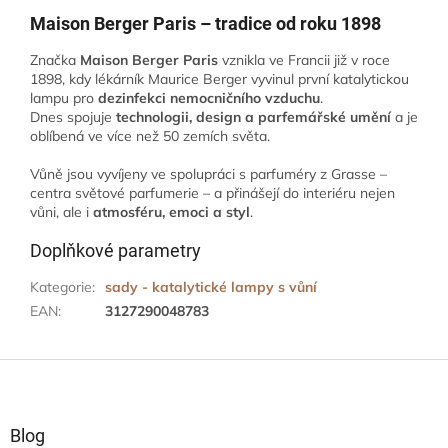
Maison Berger Paris – tradice od roku 1898
Značka
Maison Berger Paris
vznikla ve Francii již v roce
1898, kdy lékárník Maurice Berger vyvinul první katalytickou
lampu pro
dezinfekci nemocničního vzduchu
.
Dnes spojuje
technologii, design a parfemářské umění
a je
oblíbená ve více než 50 zemích světa.
Vůně jsou vyvíjeny ve spolupráci s parfuméry z Grasse –
centra světové parfumerie – a přinášejí do interiéru nejen
vůni, ale i
atmosféru, emoci a styl
.
Doplňkové parametry
Kategorie
:
sady - katalytické lampy s vůní
EAN
:
3127290048783
Z
á
p
a
Blog