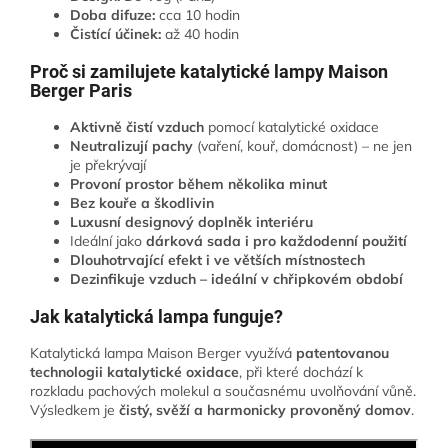
Doba difuze:
cca 10 hodin
Čistící účinek:
až 40 hodin
Proč si zamilujete katalytické lampy Maison
Berger Paris
Aktivně čistí vzduch
pomocí katalytické oxidace
Neutralizují pachy
(vaření, kouř, domácnost) – ne jen
je překrývají
Provoní prostor během několika minut
Bez kouře a škodlivin
Luxusní designový doplněk interiéru
Ideální jako
dárková sada i pro každodenní použití
Dlouhotrvající efekt i ve větších místnostech
Dezinfikuje vzduch – ideální v chřipkovém období
Jak katalytická lampa funguje?
Katalytická lampa Maison Berger využívá
patentovanou
technologii katalytické oxidace
, při které dochází k
rozkladu pachových molekul a současnému uvolňování vůně.
Výsledkem je
čistý, svěží a harmonicky provoněný domov
.