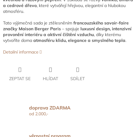
a cedrové dřevo
, které vytvářejí hřejivou, elegantní a hlubokou
atmosféru.
Tato výjimečná sada je ztělesněním
francouzského savoir-faire
značky Maison Berger Paris
– spojuje
luxusní design, intenzivní
provonění interiéru a aktivní čištění vzduchu
, díky kterému
vytvoříte doma
atmosféru klidu, elegance a smyslného tepla
.
Detailní informace
ZEPTAT SE
HLÍDAT
SDÍLET
doprava ZDARMA
od 2.000,-
věrnostní program