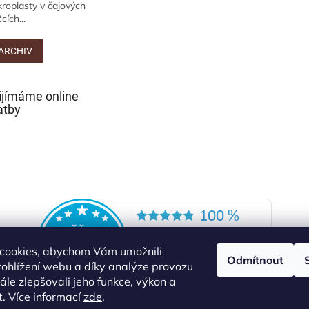
kroplasty v čajových
cích...
ARCHIV
ijímáme online
atby
cookies, abychom Vám umožnili
Odmítnout
ohlížení webu a díky analýze provozu
le zlepšovali jeho funkce, výkon a
t. Více informací
zde
.