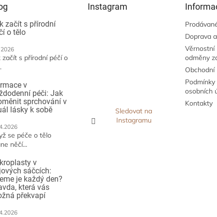
og
Instagram
Informa
k začít s přírodní
Prodávané
čí o tělo
Doprava a
Věrnostní
.2026
 začít s přírodní péčí o
odměny z
.
Obchodní
Podmínky 
irmace v
osobních 
ždodenní péči: Jak
oměnit sprchování v
Kontakty
tuál lásky k sobě
Sledovat na
Instagramu
4.2026
yž se péče o tělo
ne něčí...
kroplasty v
jových sáčcích:
jeme je každý den?
avda, která vás
žná překvapí
4.2026