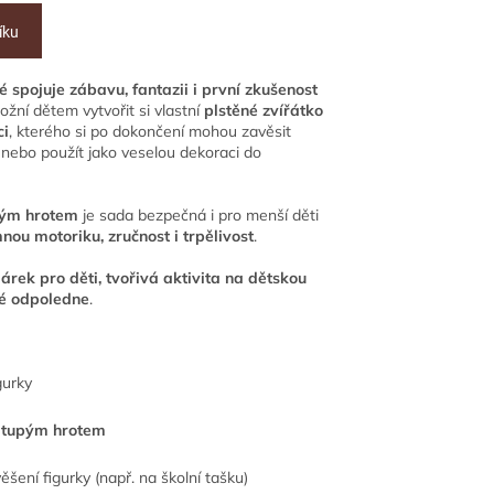
íku
ré spojuje zábavu, fantazii i první zkušenost
žní dětem vytvořit si vlastní
plstěné zvířátko
ci
, kterého si po dokončení mohou zavěsit
h nebo použít jako veselou dekoraci do
upým hrotem
je sada bezpečná i pro menší děti
nou motoriku, zručnost i trpělivost
.
árek pro děti, tvořivá aktivita na dětskou
vé odpoledne
.
gurky
s tupým hrotem
ěšení figurky (např. na školní tašku)