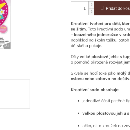
Přidat do koš
Kreativní tvoření pro děti, kte
se šitím.
Tato kreativní sada umo
– kouzelného jednorožce v srd
například na školní tašku, bato
dětského pokoje.
Díky
velké plastové jehle s t
a pomáhá přirozeně rozvíjet
jem
Skvěle se hodí také jako
malý d
oslavu nebo zábava na dešti
Kreativní sada obsahuje:
jednotlivé části plstěné fi
velkou plastovou jehlu 
očka, nit a kroužek na zav