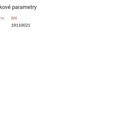
kové parametry
rie
:
šití
19110021