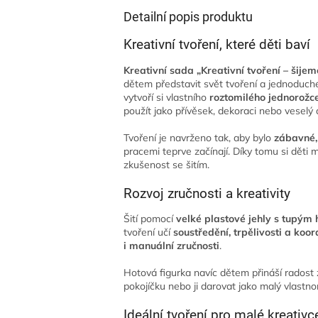
Detailní popis produktu
Kreativní tvoření, které děti baví
Kreativní sada „Kreativní tvoření – šijem
dětem představit svět tvoření a jednoduchého
vytvoří si vlastního
roztomilého jednorožce
použít jako přívěsek, dekoraci nebo veselý 
Tvoření je navrženo tak, aby bylo
zábavné,
pracemi teprve začínají. Díky tomu si děti 
zkušenost se šitím.
Rozvoj zručnosti a kreativity
Šití pomocí
velké plastové jehly s tupým
tvoření učí
soustředění, trpělivosti a koo
i manuální zručnosti
.
Hotová figurka navíc dětem přináší radost z
pokojíčku nebo ji darovat jako malý vlastn
Ideální tvoření pro malé kreativc