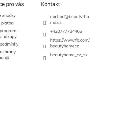
ce pro vás
Kontakt
 značky
obchod
@
beauty-ho
me.cz
 platba
 program –
+420777734466
a nákupy
https://www.fb.com/
 podmínky
beautyhomecz
ochrany
beautyhome_cz_sk
údajů