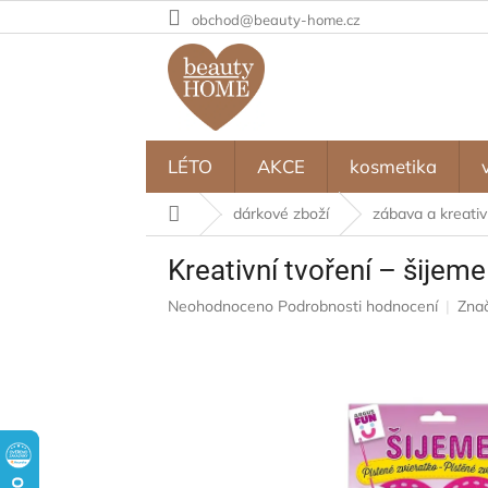
Přejít
obchod@beauty-home.cz
na
obsah
LÉTO
AKCE
kosmetika
Domů
dárkové zboží
zábava a kreativn
Kreativní tvoření – šijem
Průměrné
Neohodnoceno
Podrobnosti hodnocení
Zna
hodnocení
produktu
je
0,0
z
5
hvězdiček.