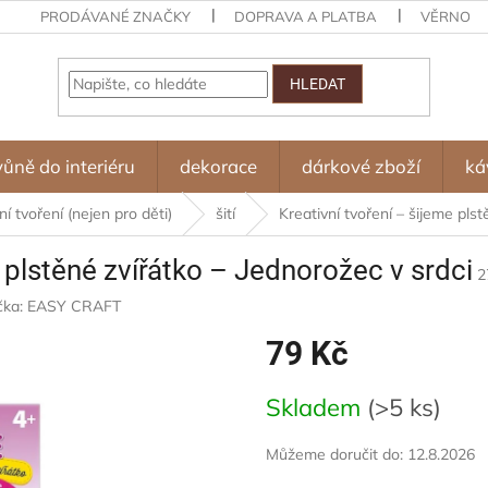
PRODÁVANÉ ZNAČKY
DOPRAVA A PLATBA
VĚRNOST
HLEDAT
vůně do interiéru
dekorace
dárkové zboží
ká
í tvoření (nejen pro děti)
šití
Kreativní tvoření – šijeme pls
e plstěné zvířátko – Jednorožec v srdci
2
čka:
EASY CRAFT
79 Kč
Měrná
Skladem
(>5 ks)
cena:
Můžeme doručit do:
12.8.2026