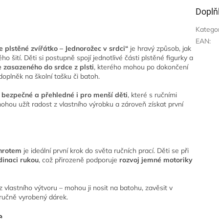
Doplň
Katego
EAN
:
e plstěné zvířátko – Jednorožec v srdci“
je hravý způsob, jak
 šití. Děti si postupně spojí jednotlivé části plstěné figurky a
 zasazeného do srdce z plsti
, kterého mohou po dokončení
doplněk na školní tašku či batoh.
 bezpečné a přehledné i pro menší děti
, které s ručními
mohou užít radost z vlastního výrobku a zároveň získat první
 hrotem
je ideální první krok do světa ručních prací. Děti se při
rdinaci rukou
, což přirozeně podporuje
rozvoj jemné motoriky
 vlastního výtvoru – mohou ji nosit na batohu, zavěsit v
oručně vyrobený dárek.
e