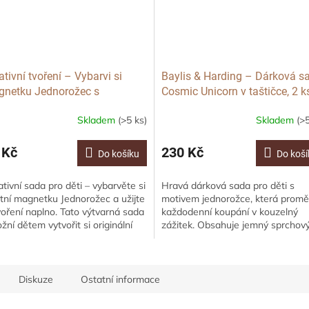
ativní tvoření – Vybarvi si
Baylis & Harding – Dárková s
netku Jednorožec s
Cosmic Unicorn v taštičce, 2 k
tinami
Skladem
(>5 ks)
Skladem
(>5
 Kč
230 Kč
Do košíku
Do koší
ativní sada pro děti – vybarvěte si
Hravá dárková sada pro děti s
stní magnetku Jednorožec a užijte
motivem jednorožce, která promě
tvoření naplno. Tato výtvarná sada
každodenní koupání v kouzelný
žní dětem vytvořit si originální
zážitek. Obsahuje jemný sprchov
věnou magnetku...
krém a pěnu do koupele s naslád
vůní cukrové...
Diskuze
Ostatní informace