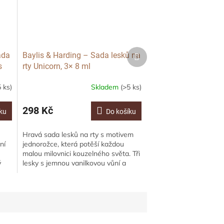
Další
ada
Baylis & Harding – Sada lesků na
produkt
s
rty Unicorn, 3× 8 ml
 ks)
Skladem
(>5 ks)
298 Kč
ku
Do košíku
Hravá sada lesků na rty s motivem
ní
jednorožce, která potěší každou
malou milovnici kouzelného světa. Tři
ý
lesky s jemnou vanilkovou vůní a
lou
třpytivým efektem zanechají rty
hebké,...