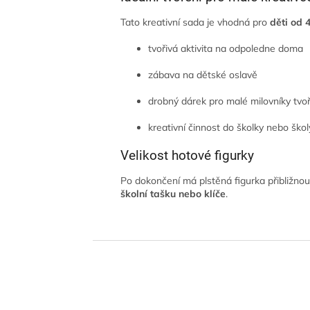
Tato kreativní sada je vhodná pro
děti od 4
tvořivá aktivita na odpoledne doma
zábava na dětské oslavě
drobný dárek pro malé milovníky tvo
kreativní činnost do školky nebo škol
Velikost hotové figurky
Po dokončení má plstěná figurka přibližnou
školní tašku nebo klíče
.
Z
á
p
a
t