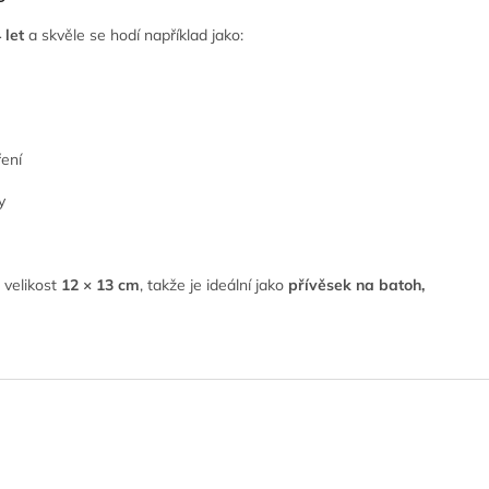
 let
a skvěle se hodí například jako:
ření
y
 velikost
12 × 13 cm
, takže je ideální jako
přívěsek na batoh,