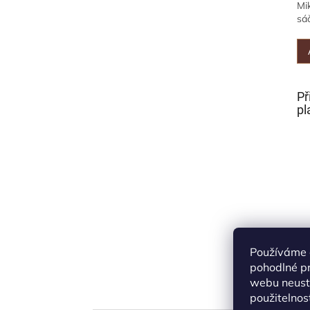
Mi
sáč
Př
pl
Používáme 
pohodlné pr
webu neustá
použitelnos