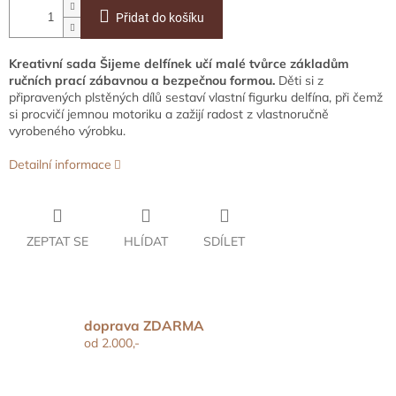
Přidat do košíku
Kreativní sada Šijeme delfínek učí malé tvůrce základům
ručních prací zábavnou a bezpečnou formou.
Děti si z
připravených plstěných dílů sestaví vlastní figurku delfína, při čemž
si procvičí jemnou motoriku a zažijí radost z vlastnoručně
vyrobeného výrobku.
Detailní informace
ZEPTAT SE
HLÍDAT
SDÍLET
doprava ZDARMA
od 2.000,-