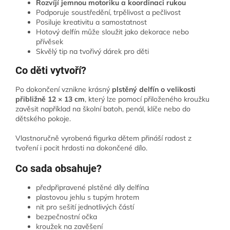
Rozvíjí jemnou motoriku a koordinaci rukou
Podporuje soustředění, trpělivost a pečlivost
Posiluje kreativitu a samostatnost
Hotový delfín může sloužit jako dekorace nebo
přívěsek
Skvělý tip na tvořivý dárek pro děti
Co děti vytvoří?
Po dokončení vznikne krásný
plstěný delfín o velikosti
přibližně 12 × 13 cm
, který lze pomocí přiloženého kroužku
zavěsit například na školní batoh, penál, klíče nebo do
dětského pokoje.
Vlastnoručně vyrobená figurka dětem přináší radost z
tvoření i pocit hrdosti na dokončené dílo.
Co sada obsahuje?
předpřipravené plstěné díly delfína
plastovou jehlu s tupým hrotem
nit pro sešití jednotlivých částí
bezpečnostní očka
kroužek na zavěšení