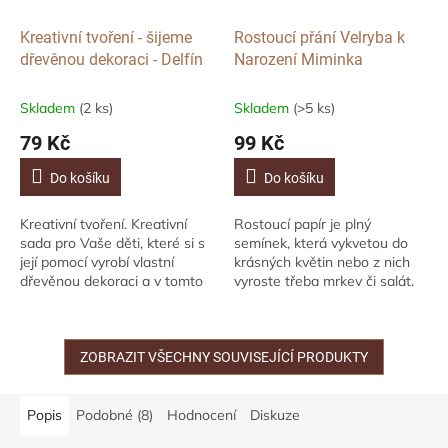
Kreativní tvoření - šijeme
Rostoucí přání Velryba k
dřevěnou dekoraci - Delfín
Narození Miminka
Skladem
(2 ks)
Skladem
(>5 ks)
79 Kč
99 Kč
Do košíku
Do košíku
Kreativní tvoření. Kreativní
Rostoucí papír je plný
sada pro Vaše děti, které si s
semínek, která vykvetou do
její pomocí vyrobí vlastní
krásných květin nebo z nich
dřevěnou dekoraci a v tomto
vyroste třeba mrkev či salát.
případě "vyšíváme" delfínka.
Všichni oslavujeme tento
Můžete využít i jako zábavu...
výjimečný den! Popřejte
novorozeňátku mnoho...
ZOBRAZIT VŠECHNY SOUVISEJÍCÍ PRODUKTY
Popis
Podobné (8)
Hodnocení
Diskuze