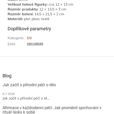
Velikost hotové figurky:
cca 12 × 13 cm
Rozměr produktu:
12 × 13,5 × 3 cm
Rozměr balení:
14,5 × 21,5 × 2 cm
Materiál:
plsť, plast, textil
Doplňkové parametry
Kategorie
:
šití
EAN
:
19110020
Z
á
p
a
Blog
t
Jak začít s přírodní péčí o tělo
í
6.7.2026
Jak začít s přírodní péčí o tě...
Afirmace v každodenní péči: Jak proměnit sprchování v
rituál lásky k sobě