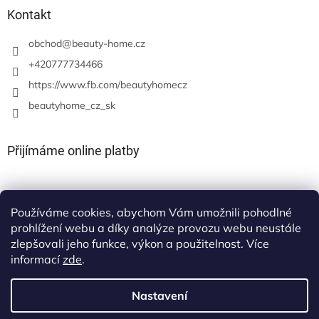
Kontakt
obchod
@
beauty-home.cz
+420777734466
https://www.fb.com/beautyhomecz
beautyhome_cz_sk
Přijímáme online platby
Používáme cookies, abychom Vám umožnili pohodlné
prohlížení webu a díky analýze provozu webu neustále
zlepšovali jeho funkce, výkon a použitelnost. Více
informací
zde
.
Nastavení
Vytvořil Shoptet