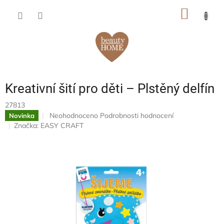
Přejít
NÁKUP
na
obsah
KOŠÍK
Kreativní šití pro děti – Plstěný delfín
27813
Průměrné
Neohodnoceno
Podrobnosti hodnocení
Novinka
hodnocení
Značka:
EASY CRAFT
produktu
je
0,0
z
5
hvězdiček.