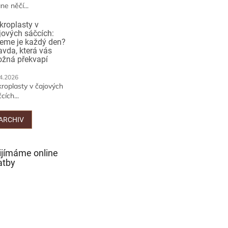
ne něčí...
kroplasty v
jových sáčcích:
jeme je každý den?
avda, která vás
žná překvapí
4.2026
kroplasty v čajových
cích...
ARCHIV
ijímáme online
atby