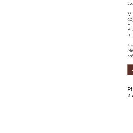
sta
Mi
ča
Pi
Pr
mo
16.
Mi
sáč
Př
pl