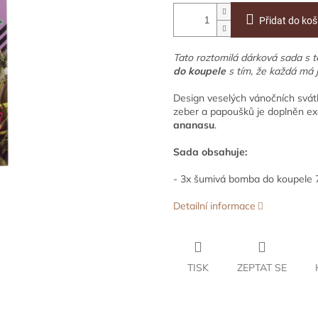
Přidat do koš
Tato roztomilá dárková sada s
do koupele
s tím, že každá má j
Design veselých vánočních svátk
zeber a papoušků je doplněn e
ananasu
.
Sada obsahuje:
- 3x šumivá bomba do koupele 
Detailní informace
TISK
ZEPTAT SE