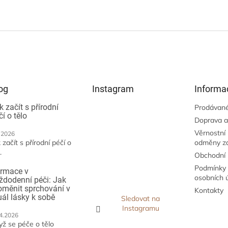
og
Instagram
Informa
k začít s přírodní
Prodávané
čí o tělo
Doprava a
Věrnostní
.2026
 začít s přírodní péčí o
odměny z
.
Obchodní
Podmínky 
irmace v
osobních 
ždodenní péči: Jak
oměnit sprchování v
Kontakty
tuál lásky k sobě
Sledovat na
Instagramu
4.2026
yž se péče o tělo