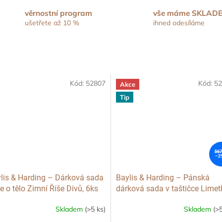
věrnostní program
vše máme SKLAD
ušetřete až 10 %
ihned odesíláme
Kód:
52807
Kód:
52
Akce
Tip
567
–2
lis & Harding – Dárková sada
Baylis & Harding – Pánská
e o tělo Zimní Říše Divů, 6ks
dárková sada v taštičce Limet
a Máta, 3ks
Skladem
(>5 ks)
Skladem
(>5