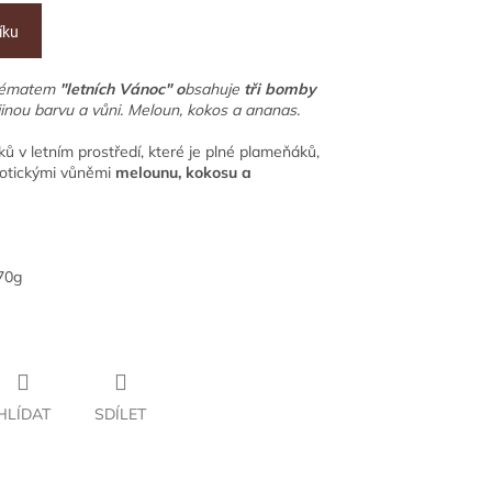
íku
 tématem
"letních Vánoc" o
bsahuje
tři bomby
inou barvu a vůni. Meloun, kokos a ananas.
ů v letním prostředí, které je plné plameňáků,
xotickými vůněmi
melounu, kokosu a
70g
HLÍDAT
SDÍLET