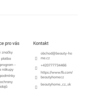
ce pro vás
Kontakt
 značky
obchod
@
beauty-ho
me.cz
 platba
 program –
+420777734466
a nákupy
https://www.fb.com/
 podmínky
beautyhomecz
ochrany
beautyhome_cz_sk
údajů