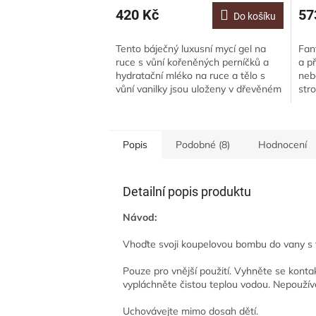
420 Kč
57
Do košíku
Tento báječný luxusní mycí gel na
Fan
ruce s vůní kořeněných perníčků a
a p
hydratační mléko na ruce a tělo s
neb
vůní vanilky jsou uloženy v dřevěném
str
stojánku. Tato zimní říše...
do 
bom
Popis
Podobné (8)
Hodnocení
Detailní popis produktu
Návod:
Vhoďte svoji koupelovou bombu do vany s te
Pouze pro vnější použití. Vyhněte se konta
vypláchněte čistou teplou vodou. Nepouž
Uchovávejte mimo dosah dětí.