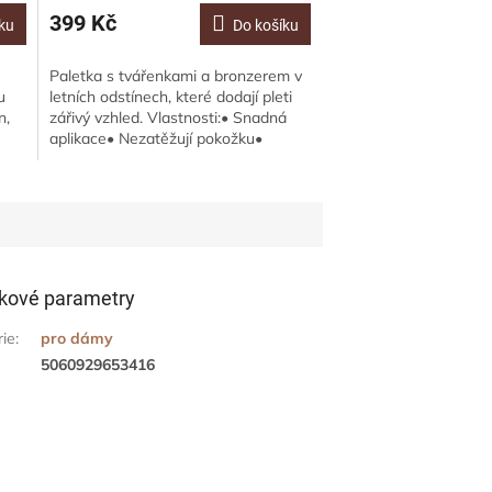
399 Kč
ku
Do košíku
Paletka s tvářenkami a bronzerem v
u
letních odstínech, které dodají pleti
n,
zářivý vzhled. Vlastnosti:• Snadná
aplikace• Nezatěžují pokožku•
Vydrží dlouho na místě...
kové parametry
rie
:
pro dámy
5060929653416