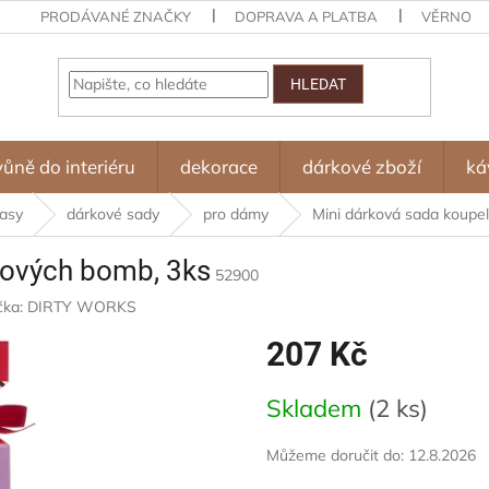
PRODÁVANÉ ZNAČKY
DOPRAVA A PLATBA
VĚRNOST
HLEDAT
vůně do interiéru
dekorace
dárkové zboží
ká
lasy
dárkové sady
pro dámy
Mini dárková sada koupe
lových bomb, 3ks
52900
čka:
DIRTY WORKS
207 Kč
Měrná
Skladem
(2 ks)
cena:
Můžeme doručit do:
12.8.2026