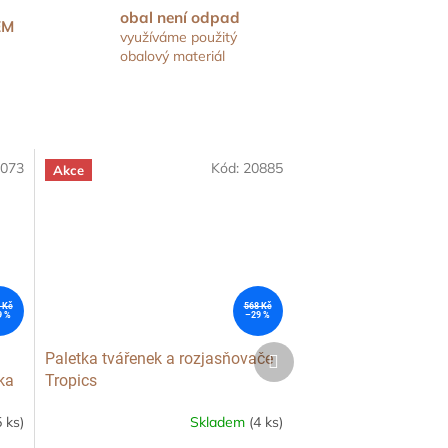
obal není odpad
EM
využíváme použitý
obalový materiál
073
Kód:
20885
Akce
 Kč
568 Kč
9 %
–29 %
Další
Paletka tvářenek a rozjasňovače
produkt
ka
Tropics
 ks)
Skladem
(4 ks)