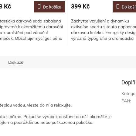
3 Kč
399 Kč
Do košíku
Do koší
tastická dárková sada zabalená
Zachyťte vzrušení a dynamiku
řipravená k okamžitému darování
aktivního sportu s touto nápadno
o k umístění pod vánoční
dárkovou kolekcí. Energický desig
omeček. Obsahuje mycí gel, pěnu
výrazná typografie a dramatická
koupele, koupelový krém a tři
paleta kobaltu, limetky a
by...
pomeranče,...
Diskuze
Doplň
Katego
EAN
:
plou vodou, vlezte do ní a relaxujte.
ktu s očima. Pokud se výrobek dostane do očí, okamžitě je
ívejte na podrážděnou nebo poškozenou pokožku.