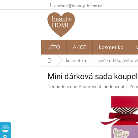
Přejít
obchod@beauty-home.cz
na
obsah
LÉTO
AKCE
kosmetika
Domů
kosmetika
péče o tělo, pleť a v
Mini dárková sada koupe
Průměrné
Neohodnoceno
Podrobnosti hodnocení
Zna
hodnocení
produktu
je
0,0
z
5
hvězdiček.