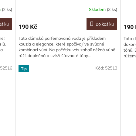
m
(2 ks)
Skladem
(3 ks)
ošíku
Do košíku
190 Kč
190 
ne!
Tato dámská parfemovaná voda je příkladem
Tato 
slů.
kouzla a elegance, které spočívají ve svůdné
dokona
 a
kombinaci vůní. Na počátku vás zahalí něžná vůně
tónů. 
růží, doplněná o svěží šťavnaté tóny...
růžemi
:
52516
Kód:
52513
Tip