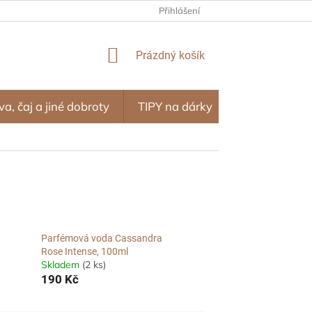
NÍ PROGRAM – ODMĚNY ZA NÁKUPY
Přihlášení
OBCHODNÍ PODMÍNKY
NÁKUPNÍ
Prázdný košík
KOŠÍK
va, čaj a jiné dobroty
TIPY na dárky
SEZÓNA
Parfémová voda Cassandra
Rose Intense, 100ml
Skladem
(2 ks)
190 Kč