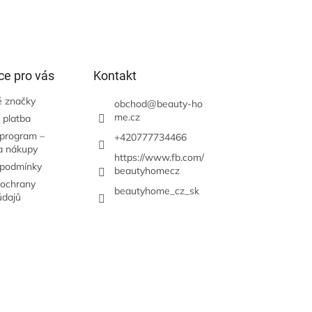
ce pro vás
Kontakt
 značky
obchod
@
beauty-ho
me.cz
 platba
 program –
+420777734466
a nákupy
https://www.fb.com/
 podmínky
beautyhomecz
ochrany
beautyhome_cz_sk
údajů