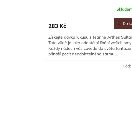
Sklade
Do k
283 Kč
Získejte dávku luxusu s Jeanne Arthes Sulta
Tato vůně je jako orientální líbání vašich smy
Každý nádech vás zavede do světa fantazie
přináší pocit neodolatelného šarmu....
Kód