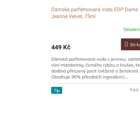
Dámská parfémovaná voda EDP Dame
Jeanne Velvet, 75ml
Sklade
Do k
449 Kč
Dámská parfémovaná voda s jemnou, same
vůní mandarinky, černého rybízu a hrušek, k
dodává přirozený pocit svěžesti a ženskosti.
Obsahuje 90% přírodních ingrediencí....
Kód
Tip