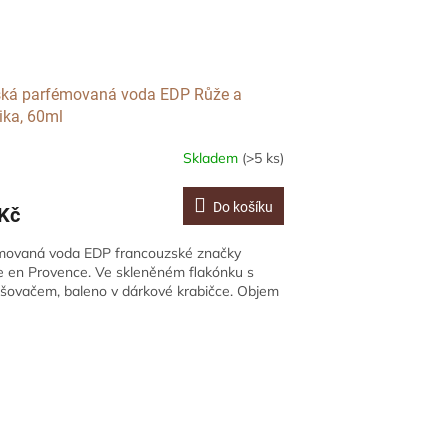
ká parfémovaná voda EDP Růže a
ika, 60ml
Skladem
(>5 ks)
Do košíku
Kč
movaná voda EDP francouzské značky
 en Provence. Ve skleněném flakónku s
šovačem, baleno v dárkové krabičce. Objem