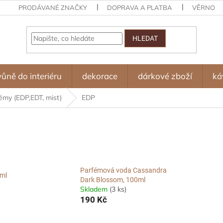
PRODÁVANÉ ZNAČKY
DOPRAVA A PLATBA
VĚRNOST
HLEDAT
vůně do interiéru
dekorace
dárkové zboží
ká
émy (EDP,EDT, mist)
EDP
Parfémová voda Cassandra
0ml
Dark Blossom, 100ml
Skladem
(3 ks)
190 Kč