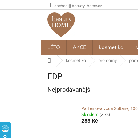
Přejít
obchod@beauty-home.cz
na
obsah
LÉTO
AKCE
kosmetika
Domů
kosmetika
pro dámy
parf
EDP
Nejprodávanější
Parfémová voda Sultane, 10
Skladem
(2 ks)
283 Kč