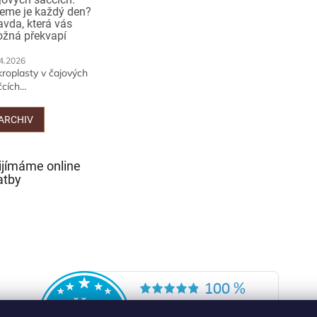
jeme je každý den?
avda, která vás
žná překvapí
4.2026
kroplasty v čajových
cích...
ARCHIV
ijímáme online
atby