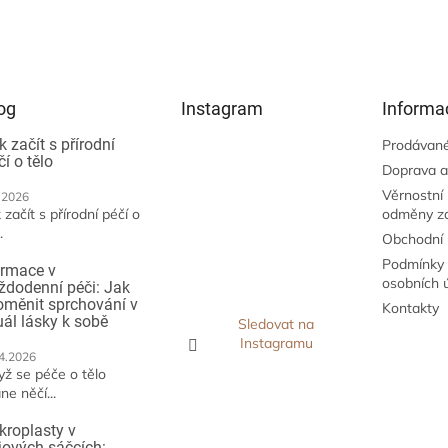
l
á
d
a
c
í
og
Instagram
Informa
p
r
k začít s přírodní
Prodávané
čí o tělo
v
Doprava a
k
Věrnostní
.2026
y
 začít s přírodní péčí o
odměny z
v
.
ý
Obchodní
p
Podmínky 
irmace v
i
osobních 
ždodenní péči: Jak
s
oměnit sprchování v
Kontakty
u
tuál lásky k sobě
Sledovat na
Instagramu
4.2026
yž se péče o tělo
ne něčí...
kroplasty v
jových sáčcích: