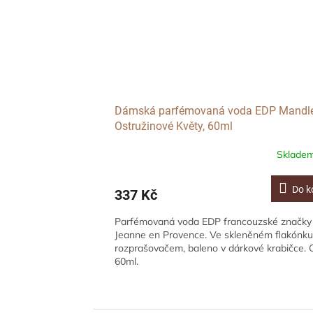
Dámská parfémovaná voda EDP Mandl
Ostružinové Květy, 60ml
Sklade
Do k
337 Kč
Parfémovaná voda EDP francouzské značky
Jeanne en Provence. Ve skleněném flakónku
rozprašovačem, baleno v dárkové krabičce.
60ml.