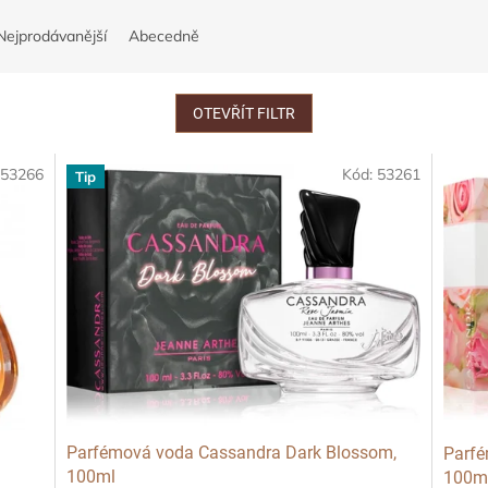
Nejprodávanější
Abecedně
OTEVŘÍT FILTR
:
53266
Kód:
53261
Tip
Parfémová voda Cassandra Dark Blossom,
Parfé
100ml
100m