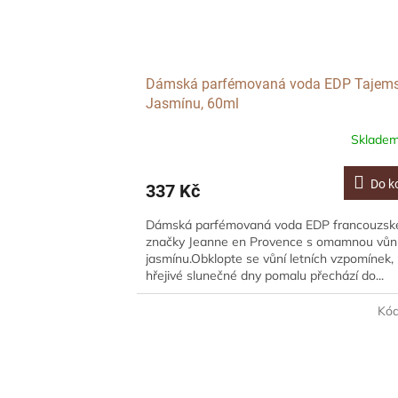
Dámská parfémovaná voda EDP Tajems
Jasmínu, 60ml
Sklade
Do k
337 Kč
Dámská parfémovaná voda EDP francouzsk
značky Jeanne en Provence s omamnou vůn
jasmínu.Obklopte se vůní letních vzpomínek,
hřejivé slunečné dny pomalu přechází do...
Kó