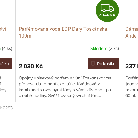
Z
ZDARMA
D
tví
Parfémovaná voda EDP Dary Toskánska,
Dáms
A
100ml
Anděl
R
m
(4 ks)
Skladem
(2 ks)
M
ošíku
Do košíku
2 030 Kč
337 
A
é
Opojný unisexový parfém s vůní Toskánska vás
Parfé
í
přenese do romantické Itálie. Květinové v
Jeanne
 kdy
kombinaci s ovocnými tóny s vámi zůstanou po
rozpra
dlouhé hodiny. Svěží, ovocný svrchní tón:...
60ml.
d:
0283