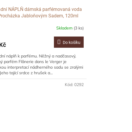
adní NÁPLŇ dámská parfémovaná voda
Procházka Jabloňovým Sadem, 120ml
Skladem
(3 ks)
Do košíku
Kč
ní náplň k parfému. Něžný a nadčasový,
ý parfém Flânerie dans le Verger je
kou interpretací nádherného sadu se zralými
Jeho tající srdce z hrušek a...
Kód:
0292