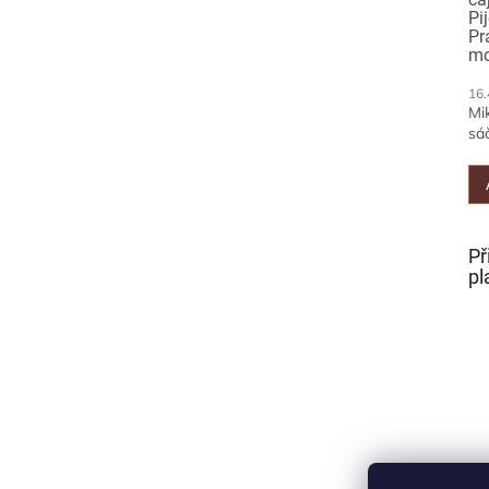
Pi
Pr
mo
16.
Mi
sáč
Př
pl