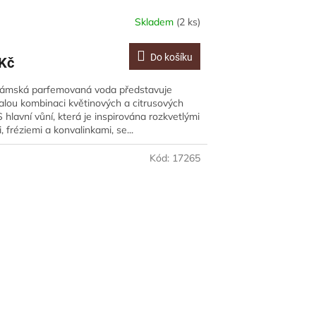
Skladem
(2 ks)
Do košíku
Kč
dámská parfemovaná voda představuje
lou kombinaci květinových a citrusových
S hlavní vůní, která je inspirována rozkvetlými
, fréziemi a konvalinkami, se...
Kód:
17265