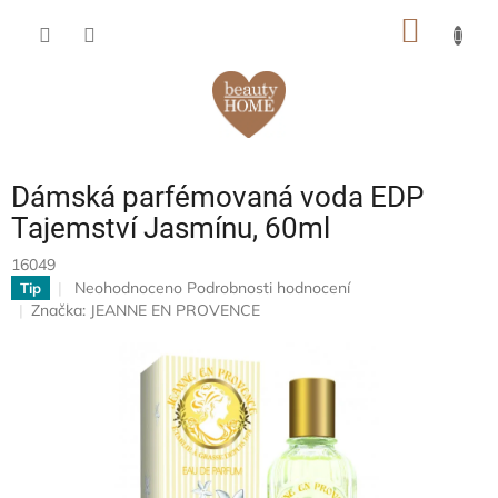
Přejít
NÁKUP
na
obsah
KOŠÍK
Dámská parfémovaná voda EDP
Tajemství Jasmínu, 60ml
16049
Průměrné
Neohodnoceno
Podrobnosti hodnocení
Tip
hodnocení
Značka:
JEANNE EN PROVENCE
produktu
je
0,0
z
5
hvězdiček.