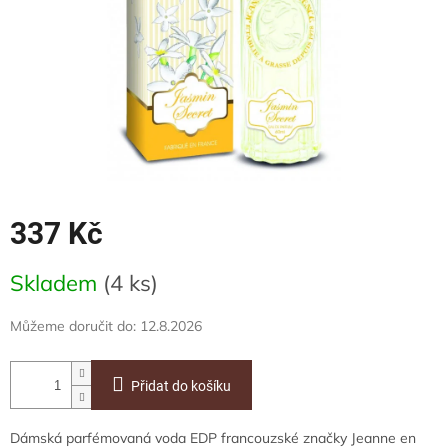
337 Kč
Měrná
Skladem
(4 ks)
cena:
Můžeme doručit do:
12.8.2026
Přidat do košíku
Dámská parfémovaná voda EDP francouzské značky Jeanne en