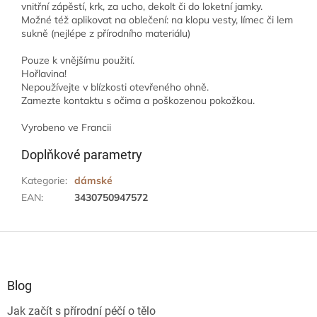
vnitřní zápěstí, krk, za ucho, dekolt či do loketní jamky.
Možné též aplikovat na oblečení: na klopu vesty, límec či lem
sukně (nejlépe z přírodního materiálu)
Pouze k vnějšímu použití.
Hořlavina!
Nepoužívejte v blízkosti otevřeného ohně.
Zamezte kontaktu s očima a poškozenou pokožkou.
Vyrobeno ve Francii
Doplňkové parametry
Kategorie
:
dámské
EAN
:
3430750947572
Z
á
p
a
Blog
t
Jak začít s přírodní péčí o tělo
í