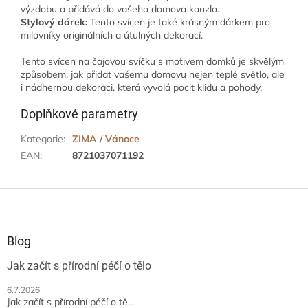
výzdobu a přidává do vašeho domova kouzlo.
Stylový dárek:
Tento svícen je také krásným dárkem pro
milovníky originálních a útulných dekorací.
Tento svícen na čajovou svíčku s motivem domků je skvělým
způsobem, jak přidat vašemu domovu nejen teplé světlo, ale
i nádhernou dekoraci, která vyvolá pocit klidu a pohody.
Doplňkové parametry
Kategorie
:
ZIMA / Vánoce
EAN
:
8721037071192
Z
á
p
a
Blog
t
Jak začít s přírodní péčí o tělo
í
6.7.2026
Jak začít s přírodní péčí o tě...