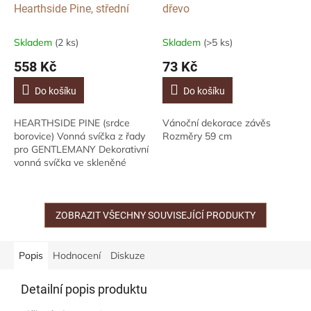
Hearthside Pine, střední
dřevo
Skladem
(2 ks)
Skladem
(>5 ks)
558 Kč
73 Kč
Do košíku
Do košíku
HEARTHSIDE PINE (srdce
Vánoční dekorace závěs
borovice) Vonná svíčka z řady
Rozměry 59 cm
pro GENTLEMANY Dekorativní
vonná svíčka ve skleněné
dóze s víčkem a třemi knoty s
aroma čerstvé bazalky,
štiplavého...
ZOBRAZIT VŠECHNY SOUVISEJÍCÍ PRODUKTY
Popis
Hodnocení
Diskuze
Detailní popis produktu