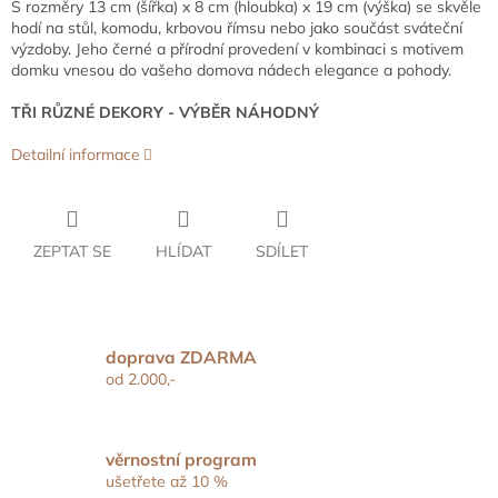
S rozměry 13 cm (šířka) x 8 cm (hloubka) x 19 cm (výška) se skvěle
hodí na stůl, komodu, krbovou římsu nebo jako součást sváteční
výzdoby. Jeho černé a přírodní provedení v kombinaci s motivem
domku vnesou do vašeho domova nádech elegance a pohody.
TŘI RŮZNÉ DEKORY - VÝBĚR NÁHODNÝ
Detailní informace
ZEPTAT SE
HLÍDAT
SDÍLET
doprava ZDARMA
od 2.000,-
věrnostní program
ušetřete až 10 %