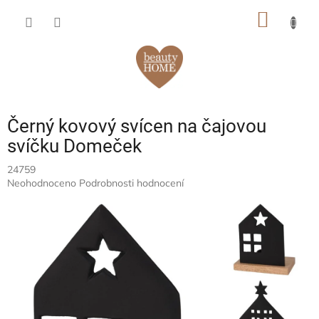
Přejít
NÁKUP
na
obsah
KOŠÍK
Černý kovový svícen na čajovou
svíčku Domeček
24759
Průměrné
Neohodnoceno
Podrobnosti hodnocení
hodnocení
produktu
je
0,0
z
5
hvězdiček.