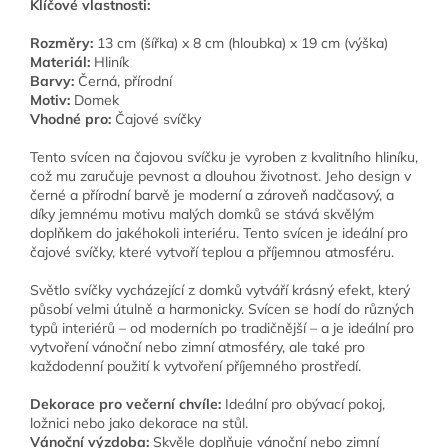
Klíčové vlastnosti:
Rozměry:
13 cm (šířka) x 8 cm (hloubka) x 19 cm (výška)
Materiál:
Hliník
Barvy:
Černá, přírodní
Motiv:
Domek
Vhodné pro:
Čajové svíčky
Tento svícen na čajovou svíčku je vyroben z kvalitního hliníku,
což mu zaručuje pevnost a dlouhou životnost. Jeho design v
černé a přírodní barvě je moderní a zároveň nadčasový, a
díky jemnému motivu malých domků se stává skvělým
doplňkem do jakéhokoli interiéru. Tento svícen je ideální pro
čajové svíčky, které vytvoří teplou a příjemnou atmosféru.
Světlo svíčky vycházející z domků vytváří krásný efekt, který
působí velmi útulně a harmonicky. Svícen se hodí do různých
typů interiérů – od moderních po tradičnější – a je ideální pro
vytvoření vánoční nebo zimní atmosféry, ale také pro
každodenní použití k vytvoření příjemného prostředí.
Dekorace pro večerní chvíle:
Ideální pro obývací pokoj,
ložnici nebo jako dekorace na stůl.
Vánoční výzdoba:
Skvěle doplňuje vánoční nebo zimní