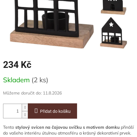
234 Kč
Měrná
Skladem
(2 ks)
cena:
Můžeme doručit do:
11.8.2026
Přidat do košíku
Tento
stylový svícen na čajovou svíčku s motivem domku
přináší
do vašeho interiéru útulnou atmosféru a krásný dekorativní prvek.