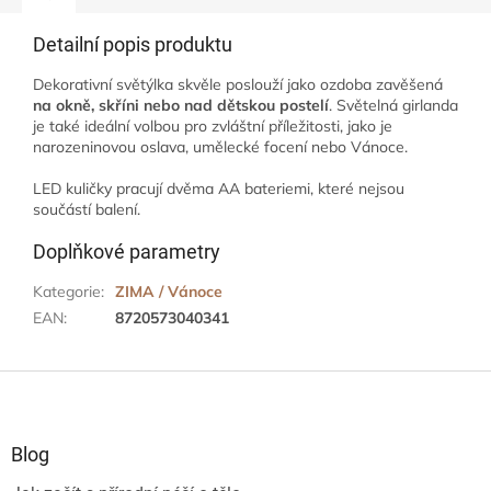
Detailní popis produktu
Dekorativní světýlka skvěle poslouží jako ozdoba zavěšená
na okně, skříni nebo nad dětskou postelí
. Světelná girlanda
je také ideální volbou pro zvláštní příležitosti, jako je
narozeninovou oslava, umělecké focení nebo Vánoce.
LED kuličky pracují dvěma AA bateriemi, které nejsou
součástí balení.
Doplňkové parametry
Kategorie
:
ZIMA / Vánoce
EAN
:
8720573040341
Z
á
p
a
Blog
t