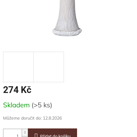
274 Kč
Měrná
Skladem
(>5 ks)
cena:
Můžeme doručit do:
12.8.2026
Přidat do košíku