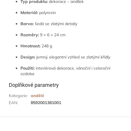
Typ produktu:
dekorace – andílek
Materiál:
polyresin
Barva:
šedá se zlatými detaily
Rozměry:
9 × 6 × 24 cm
Hmotnost:
248 g
Design:
jemný, elegantní vzhled se zlatými křídly
Použití:
interiérová dekorace, vánoční i celoroční
ozdoba
Doplňkové parametry
Kategorie
:
andělé
EAN
:
8592001381001
Z
á