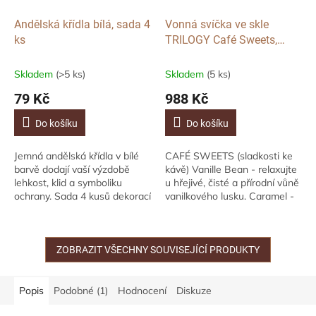
Andělská křídla bílá, sada 4
Vonná svíčka ve skle
ks
TRILOGY Café Sweets,
velká
Skladem
(>5 ks)
Skladem
(5 ks)
79 Kč
988 Kč
Do košíku
Do košíku
Jemná andělská křídla v bílé
CAFÉ SWEETS (sladkosti ke
barvě dodají vaší výzdobě
kávě) Vanille Bean - relaxujte
lehkost, klid a symboliku
u hřejivé, čisté a přírodní vůně
ochrany. Sada 4 kusů dekorací
vanilkového lusku. Caramel -
je ideální na vánoční stromek,
aroma pomalu
věnec, girlandu i sváteční
karamelizovaného cukru a
aranžmá....
čerstvé smetany....
ZOBRAZIT VŠECHNY SOUVISEJÍCÍ PRODUKTY
Popis
Podobné (1)
Hodnocení
Diskuze