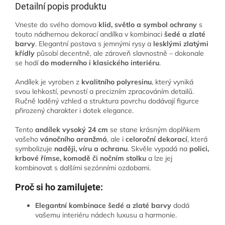
Detailní popis produktu
Vneste do svého domova
klid, světlo a symbol ochrany
s
touto nádhernou dekorací andílka v kombinaci
šedé a zlaté
barvy
. Elegantní postava s jemnými rysy a
lesklými zlatými
křídly
působí decentně, ale zároveň slavnostně – dokonale
se hodí
do moderního i klasického interiéru
.
Andílek je vyroben z
kvalitního polyresinu
, který vyniká
svou lehkostí, pevností a precizním zpracováním detailů.
Ručně laděný vzhled a struktura povrchu dodávají figurce
přirozený charakter i dotek elegance.
Tento
andílek vysoký 24 cm
se stane krásným doplňkem
vašeho
vánočního aranžmá
, ale i
celoroční dekorací
, která
symbolizuje
naději, víru a ochranu
. Skvěle vypadá na
polici,
krbové římse, komodě či nočním stolku
a lze jej
kombinovat s dalšími sezónními ozdobami.
Proč si ho zamilujete:
Elegantní kombinace šedé a zlaté barvy
dodá
vašemu interiéru nádech luxusu a harmonie.