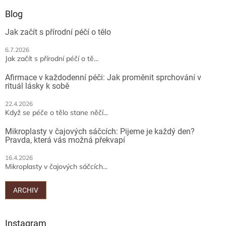
p
a
Blog
t
Jak začít s přírodní péčí o tělo
í
6.7.2026
Jak začít s přírodní péčí o tě...
Afirmace v každodenní péči: Jak proměnit sprchování v
rituál lásky k sobě
22.4.2026
Když se péče o tělo stane něčí...
Mikroplasty v čajových sáčcích: Pijeme je každý den?
Pravda, která vás možná překvapí
16.4.2026
Mikroplasty v čajových sáčcích...
ARCHIV
Instagram