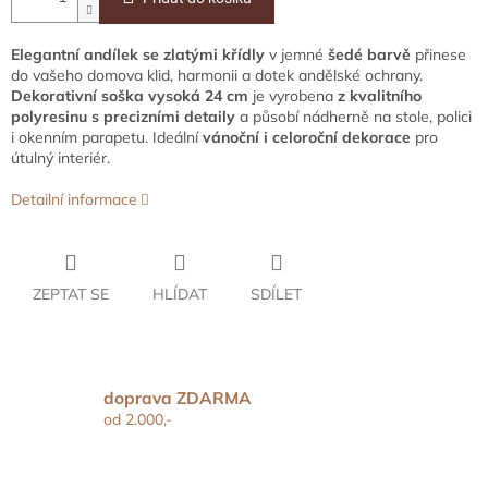
Elegantní andílek se zlatými křídly
v jemné
šedé barvě
přinese
do vašeho domova klid, harmonii a dotek andělské ochrany.
Dekorativní soška vysoká 24 cm
je vyrobena
z kvalitního
polyresinu s precizními detaily
a působí nádherně na stole, polici
i okenním parapetu. Ideální
vánoční i celoroční dekorace
pro
útulný interiér.
Detailní informace
ZEPTAT SE
HLÍDAT
SDÍLET
doprava ZDARMA
od 2.000,-