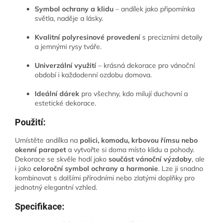
Symbol ochrany a klidu
– andílek jako připomínka
světla, naděje a lásky.
Kvalitní polyresinové provedení
s precizními detaily
a jemnými rysy tváře.
Univerzální využití
– krásná dekorace pro vánoční
období i každodenní ozdobu domova.
Ideální dárek
pro všechny, kdo milují duchovní a
estetické dekorace.
Použití:
Umístěte andílka na
polici, komodu, krbovou římsu nebo
okenní parapet
a vytvořte si doma místo klidu a pohody.
Dekorace se skvěle hodí jako
součást vánoční výzdoby
, ale
i jako
celoroční symbol ochrany a harmonie
. Lze ji snadno
kombinovat s dalšími přírodními nebo zlatými doplňky pro
jednotný elegantní vzhled.
Specifikace: