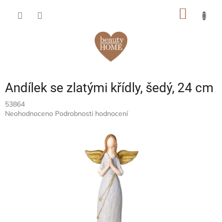
Přejít
NÁKUP
na
obsah
KOŠÍK
Andílek se zlatými křídly, šedý, 24 cm
53864
Průměrné
Neohodnoceno
Podrobnosti hodnocení
hodnocení
produktu
je
0,0
z
5
hvězdiček.