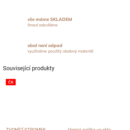
vše máme SKLADEM
ihned odesíláme
obal není odpad
využíváme použitý obalový materiál
Související produkty
ČR
ZVONÍCÍ STROMEK
Vonná svíčka ve skle