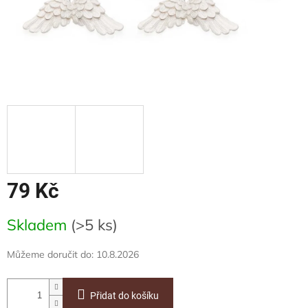
79 Kč
Měrná
Skladem
(>5 ks)
cena:
Můžeme doručit do:
10.8.2026
Přidat do košíku