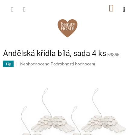
Přejít
NÁKUP
na
obsah
KOŠÍK
Andělská křídla bílá, sada 4 ks
53866
Průměrné
Neohodnoceno
Podrobnosti hodnocení
Tip
hodnocení
produktu
je
0,0
z
5
hvězdiček.