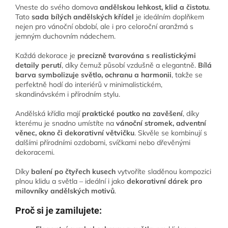
Vneste do svého domova
andělskou lehkost, klid a čistotu
.
Tato
sada bílých andělských křídel
je ideálním doplňkem
nejen pro vánoční období, ale i pro celoroční aranžmá s
jemným duchovním nádechem.
Každá dekorace je
precizně tvarována s realistickými
detaily perutí
, díky čemuž působí vzdušně a elegantně.
Bílá
barva symbolizuje světlo, ochranu a harmonii
, takže se
perfektně hodí do interiérů v minimalistickém,
skandinávském i přírodním stylu.
Andělská křídla mají
praktické poutko na zavěšení
, díky
kterému je snadno umístíte na
vánoční stromek, adventní
věnec, okno či dekorativní větvičku
. Skvěle se kombinují s
dalšími přírodními ozdobami, svíčkami nebo dřevěnými
dekoracemi.
Díky
balení po čtyřech kusech
vytvoříte sladěnou kompozici
plnou klidu a světla – ideální i jako
dekorativní dárek pro
milovníky andělských motivů
.
Proč si je zamilujete: