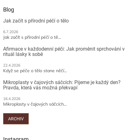
p
a
Blog
t
Jak začít s přírodní péčí o tělo
í
6.7.2026
Jak začít s přírodní péčí o tě...
Afirmace v každodenní péči: Jak proměnit sprchování v
rituál lásky k sobě
22.4.2026
Když se péče o tělo stane něčí...
Mikroplasty v čajových sáčcích: Pijeme je každý den?
Pravda, která vás možná překvapí
16.4.2026
Mikroplasty v čajových sáčcích...
ARCHIV
Instagram