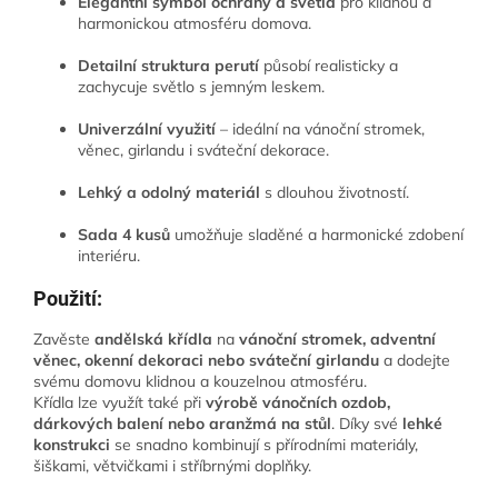
Elegantní symbol ochrany a světla
pro klidnou a
harmonickou atmosféru domova.
Detailní struktura perutí
působí realisticky a
zachycuje světlo s jemným leskem.
Univerzální využití
– ideální na vánoční stromek,
věnec, girlandu i sváteční dekorace.
Lehký a odolný materiál
s dlouhou životností.
Sada 4 kusů
umožňuje sladěné a harmonické zdobení
interiéru.
Použití:
Zavěste
andělská křídla
na
vánoční stromek, adventní
věnec, okenní dekoraci nebo sváteční girlandu
a dodejte
svému domovu klidnou a kouzelnou atmosféru.
Křídla lze využít také při
výrobě vánočních ozdob,
dárkových balení nebo aranžmá na stůl
. Díky své
lehké
konstrukci
se snadno kombinují s přírodními materiály,
šiškami, větvičkami i stříbrnými doplňky.