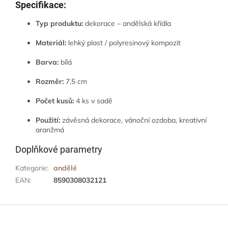
Specifikace:
Typ produktu:
dekorace – andělská křídla
Materiál:
lehký plast / polyresinový kompozit
Barva:
bílá
Rozměr:
7,5 cm
Počet kusů:
4 ks v sadě
Použití:
závěsná dekorace, vánoční ozdoba, kreativní
aranžmá
Doplňkové parametry
Kategorie
:
andělé
EAN
:
8590308032121
Z
á