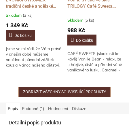
tradiční české andělské
TRILOGY Café Sweets,
zvonění s foukanými
velká
Skladem
(3 ks)
Průměrné
korálkami, Zlatý
Skladem
(5 ks)
hodnocení
1 349 Kč
produktu
988 Kč
je
Do košíku
5,0
Do košíku
z
Jsme velmi rádi, že Vám právě
5
CAFÉ SWEETS (sladkosti ke
v dnešní době můžeme
hvězdiček.
kávě) Vanille Bean - relaxujte
nabídnout původní zážitek
u hřejivé, čisté a přírodní vůně
kouzla Vánoc našeho dětství.
vanilkového lusku. Caramel -
Nálada Adventu a Vánoc
aroma pomalu
doplněna o
karamelizovaného cukru a
nezapomenutelnou kulisu
čerstvé smetany....
zvuku zvonění...
ZOBRAZIT VŠECHNY SOUVISEJÍCÍ PRODUKTY
Popis
Podobné (1)
Hodnocení
Diskuze
Detailní popis produktu