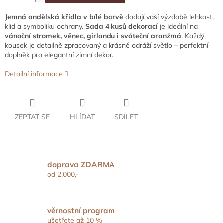
Jemná andělská křídla v bílé barvě
dodají vaší výzdobě lehkost,
klid a symboliku ochrany.
Sada 4 kusů dekorací
je ideální na
vánoční stromek, věnec, girlandu i sváteční aranžmá
. Každý
kousek je detailně zpracovaný a krásně odráží světlo – perfektní
doplněk pro elegantní zimní dekor.
Detailní informace
ZEPTAT SE
HLÍDAT
SDÍLET
doprava ZDARMA
od 2.000,-
věrnostní program
ušetřete až 10 %