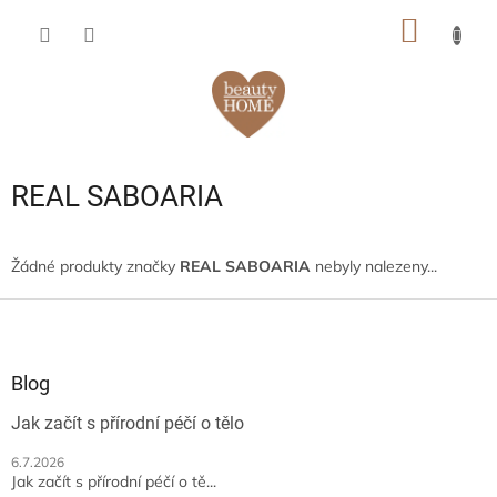
Přejít
NÁKUP
na
obsah
KOŠÍK
REAL SABOARIA
Žádné produkty značky
REAL SABOARIA
nebyly nalezeny...
Z
á
p
a
Blog
t
Jak začít s přírodní péčí o tělo
í
6.7.2026
Jak začít s přírodní péčí o tě...