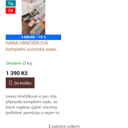
r
Tip
p
o
ČR
i
d
s
u
p
k
r
t
o
ů
1 650 Kč
–15 %
d
IVANA HRNČIŘÍKOVÁ
u
kompletní autorská sada
k
na vyšívání vlastního
t
originálního obrázku
Skladem
(3 ks)
ů
1 390 Kč
Do košíku
Ivana Hrnčiříková si pro Vás
připravila kompletní sadu, ve
které najdete úplně všechny
potřebné pomůcky a nejen to,
také návod, který Vám
dopošleme mailem, který vás
1
položek celkem