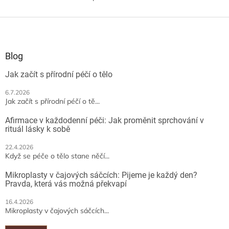
O
provede...
v
l
Z
á
á
d
p
a
a
Blog
c
t
í
Jak začít s přírodní péčí o tělo
í
p
r
6.7.2026
v
Jak začít s přírodní péčí o tě...
k
y
Afirmace v každodenní péči: Jak proměnit sprchování v
v
rituál lásky k sobě
ý
p
22.4.2026
Když se péče o tělo stane něčí...
i
s
Mikroplasty v čajových sáčcích: Pijeme je každý den?
u
Pravda, která vás možná překvapí
16.4.2026
Mikroplasty v čajových sáčcích...