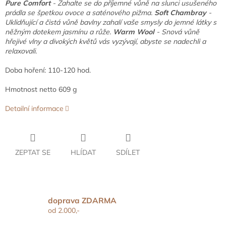
Pure Comfort
- Zahalte se do příjemné vůně na slunci usušeného
prádla se špetkou ovoce a saténového pižma.
Soft Chambray
-
Uklidňující a čistá vůně bavlny zahalí vaše smysly do jemné látky s
něžným dotekem jasmínu a růže.
Warm Wool
- Snová vůně
hřejivé vlny a divokých květů vás vyzývají, abyste se nadechli a
relaxovali.
Doba hoření: 110-120 hod.
Hmotnost netto 609 g
Detailní informace
ZEPTAT SE
HLÍDAT
SDÍLET
doprava ZDARMA
od 2.000,-