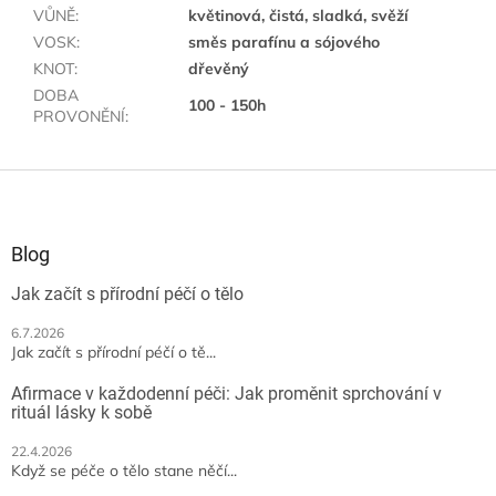
VŮNĚ
:
květinová, čistá, sladká, svěží
VOSK
:
směs parafínu a sójového
KNOT
:
dřevěný
DOBA
100 - 150h
PROVONĚNÍ
:
Z
á
p
a
Blog
t
Jak začít s přírodní péčí o tělo
í
6.7.2026
Jak začít s přírodní péčí o tě...
Afirmace v každodenní péči: Jak proměnit sprchování v
rituál lásky k sobě
22.4.2026
Když se péče o tělo stane něčí...