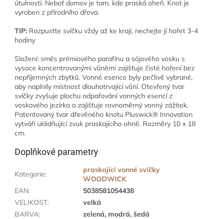
útulnosti. Neboť domov je tam, kde praská oheň. Knot je
vyroben z přírodního dřeva.
TIP:
Rozpusťte svíčku vždy až ke kraji, nechejte jí hořet 3-4
hodiny
Složení: směs prémiového parafínu a sójového vosku s
vysoce koncentrovanými vůněmi zajišťuje čisté hoření bez
nepříjemných zbytků. Vonné esence byly pečlivě vybrané,
aby naplnily místnost dlouhotrvající vůní. Otevřený tvar
svíčky zvyšuje plochu odpařování vonných esencí z
voskového jezírka a zajišťuje rovnoměrný vonný zážitek.
Patentovaný tvar dřevěného knotu Pluswick® Innovation
vytváří uklidňující zvuk praskajícího ohně. Rozměry 10 x 18
cm.
Doplňkové parametry
praskající vonné svíčky
Kategorie
:
WOODWICK
EAN
:
5038581054438
VELIKOST
:
velká
BARVA
:
zelená, modrá, šedá