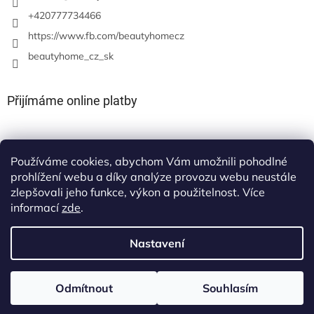
+420777734466
https://www.fb.com/beautyhomecz
beautyhome_cz_sk
Přijímáme online platby
Používáme cookies, abychom Vám umožnili pohodlné
prohlížení webu a díky analýze provozu webu neustále
zlepšovali jeho funkce, výkon a použitelnost. Více
informací
zde
.
Nastavení
Vytvořil Shoptet
Odmítnout
Souhlasím
Copyright 2026
beauty-home
. Všechna práva vyhrazena.