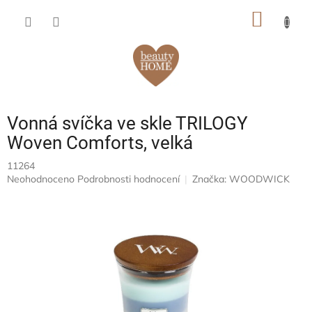
Přejít
NÁKUP
na
obsah
KOŠÍK
Vonná svíčka ve skle TRILOGY
Woven Comforts, velká
11264
Průměrné
Neohodnoceno
Podrobnosti hodnocení
Značka:
WOODWICK
hodnocení
produktu
je
0,0
z
5
hvězdiček.