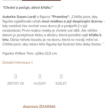
"Chrání a pečuje, dává křídla."
Autorka Susan Lordi
o figurce
"Proměna"
: ,,Chtěla jsem, aby
figurka vyjadřovala vztah
mezi matkou a její dospívající dcerou
–
kdy nastává čas nechat svou dceru jít a podpořit jí v její
nezávislosti. První reakce matky je chránit své dítě. Ale větším
darem je poskytnout lásku a důvěru, která pomáhá najít
křídla k
letu
. Důraz tohoto kousku je na dceru, která se rozvíjí, mění se.
Chtěla jsem, aby název této figurky byl ilustrací této doby života.´´
Figurka Willow Tree, výška 22,5 cm.
Detailní informace
ZEPTAT SE
HLÍDAT
SDÍLET
doprava ZDARMA