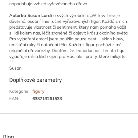
napodobuje vzhled vyřezávaného dřeva.
Autorka Susan Lordi
o svých výrobcích: ,,Willow Tree je
důvěrná, osobní linie ručně vyřezávaných figur. Každá z nich
představuje vlastnost či sentiment, který nám pomáhá vážit
si lidí kolem nás, léčit zraněné či objevit krásu okolního světa.
Pro vyjádření emocí jsem použila pouze gest ... sklon hlavy,
umístění ruky či natočení těla. Každá z figur pochází z mé
originální dřevořezby. Doufám, že jednoduchost těchto figur
vyjadřuje mír a klid nejen pro Vás, ale i pro ty, které milujete.
´´
Susan
Doplňkové parametry
Kategorie
:
figury
EAN
:
638713261533
Z
á
p
a
Blog