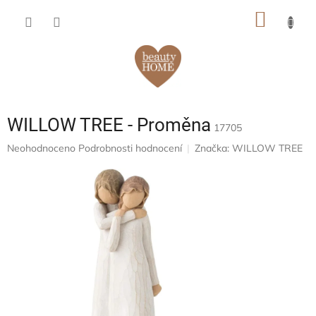
Přejít
NÁKUP
na
obsah
KOŠÍK
WILLOW TREE - Proměna
17705
Průměrné
Neohodnoceno
Podrobnosti hodnocení
Značka:
WILLOW TREE
hodnocení
produktu
je
0,0
z
5
hvězdiček.