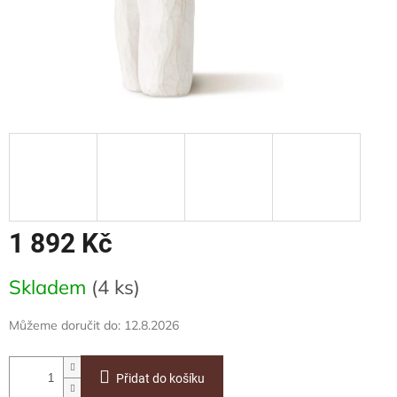
1 892 Kč
Měrná
Skladem
(4 ks)
cena:
Můžeme doručit do:
12.8.2026
Přidat do košíku