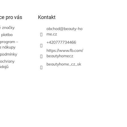
ce pro vás
Kontakt
 značky
obchod
@
beauty-ho
me.cz
 platba
 program –
+420777734466
a nákupy
https://www.fb.com/
 podmínky
beautyhomecz
ochrany
beautyhome_cz_sk
údajů