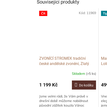
Související produkty
Kód:
11969
ČR
Ti
ZVONÍCÍ STROMEK tradiční
Mai
české andělské zvonění, Zlatý
Lol
Skladem
(>5 ks)
Prů
hod
pro
1 199 Kč
49
Do košíku
je
5,0
Jsme velmi rádi, že Vám právě v
Vne
z
dnešní době můžeme nabídnout
ele
5
původní zážitek kouzla Vánoc
jem
hvě