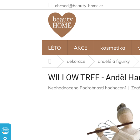
Přejít
obchod@beauty-home.cz
na
obsah
LÉTO
AKCE
kosmetika
Domů
dekorace
andělé a figurky
WILLOW TREE - Anděl Ha
Průměrné
Neohodnoceno
Podrobnosti hodnocení
Zna
hodnocení
produktu
je
0,0
z
5
hvězdiček.