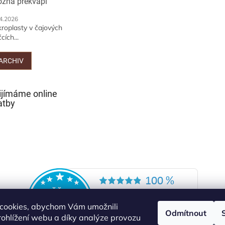
žná překvapí
4.2026
kroplasty v čajových
cích...
ARCHIV
ijímáme online
atby
cookies, abychom Vám umožnili
Odmítnout
ohlížení webu a díky analýze provozu