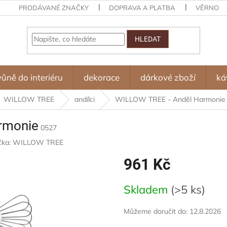
PRODÁVANÉ ZNAČKY
DOPRAVA A PLATBA
VĚRNOST
HLEDAT
vůně do interiéru
dekorace
dárkové zboží
ká
WILLOW TREE
andílci
WILLOW TREE - Anděl Harmonie
rmonie
0527
čka:
WILLOW TREE
961 Kč
Měrná
Skladem
(>5 ks)
cena:
Můžeme doručit do:
12.8.2026