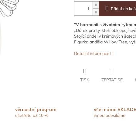
Přidat do koš
"V harmonii s životním rytmem
„Dárek pro ty, kteří obklopují své
Stojící anděl v krémových šatech 
Figurka anděla Willow Tree, vý
Detailní informace
TISK
ZEPTAT SE
věrnostní program
vše máme SKLAD
ušetřete až 10 %
ihned odesíláme