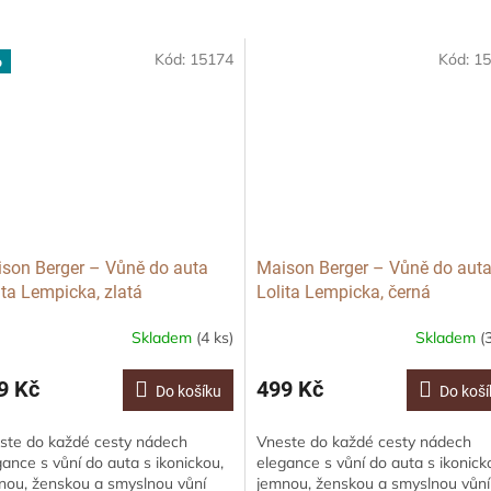
Kód:
15174
Kód:
15
p
son Berger – Vůně do auta
Maison Berger – Vůně do aut
ita Lempicka, zlatá
Lolita Lempicka, černá
Skladem
(4 ks)
Skladem
(
měrné
nocení
duktu
9 Kč
499 Kč
Do košíku
Do koší
ste do každé cesty nádech
Vneste do každé cesty nádech
gance s vůní do auta s ikonickou,
elegance s vůní do auta s ikonick
nou, ženskou a smyslnou vůní
jemnou, ženskou a smyslnou vůní
zdiček.