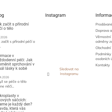
og
Instagram
Informa
k začít s přírodní
Prodávané
čí o tělo
Doprava a
Věrnostní
.2026
 začít s přírodní péčí o
odměny z
.
Obchodní
Podmínky 
irmace v
osobních 
ždodenní péči: Jak
oměnit sprchování v
Kontakty
tuál lásky k sobě
Sledovat na
Instagramu
4.2026
yž se péče o tělo
ne něčí...
kroplasty v
jových sáčcích:
jeme je každý den?
avda, která vás