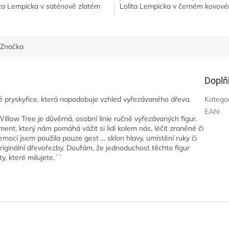
ita Lempicka v saténově zlatém
Lolita Lempicka v černém kovov
ovém difuzéru. Bude vám
difuzéru. Bude vám zpříjemňovat
jemňovat...
cestování po...
Značka
Doplň
 pryskyřice, která napodobuje vzhled vyřezávaného dřeva.
Katego
EAN
:
Willow Tree je důvěrná, osobní linie ručně vyřezávaných figur.
ment, který nám pomáhá vážit si lidí kolem nás, léčit zraněné či
emocí jsem použila pouze gest ... sklon hlavy, umístění ruky či
originální dřevořezby. Doufám, že jednoduchost těchto figur
ty, které milujete.´´