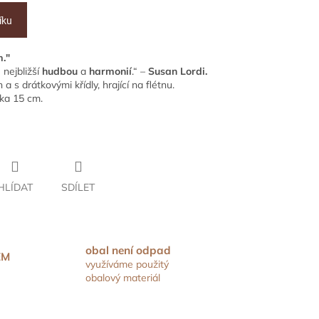
íku
."
 nejbližší
hudbou
a
harmonií
.“ –
Susan Lordi.
a s drátkovými křídly, hrající na flétnu.
ška 15 cm.
HLÍDAT
SDÍLET
obal není odpad
EM
využíváme použitý
obalový materiál