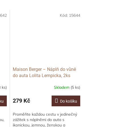
642
Kód:
15644
a
Maison Berger – Náplň do vůně
do auta Lolita Lempicka, 2ks
3 ks)
Skladem
(5 ks)
Průměrné
hodnocení
produktu
279 Kč
ku
Do košíku
je
5,0
Proměňte každou cestu v jedinečný
z
ou,
zážitek s náplněmi do auta s
5
ikonickou, jemnou, ženskou a
hvězdiček.