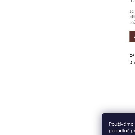
mo
16.
Mi
sáč
Př
pl
Používáme 
pohodlné pr