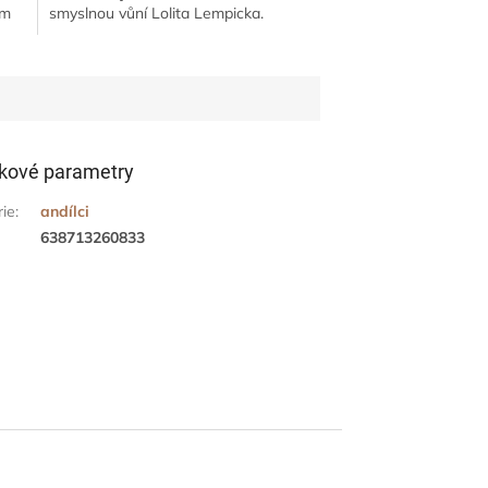
ém
smyslnou vůní Lolita Lempicka.
Cestování vám bude zpříjemňovat po
dobu až 4 týdnů...
kové parametry
rie
:
andílci
638713260833