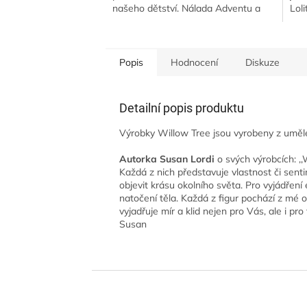
našeho dětství. Nálada Adventu a
Lol
Vánoc doplněna o
kov
nezapomenutelnou kulisu zvuku
zpří
zvonění...
Popis
Hodnocení
Diskuze
Detailní popis produktu
Výrobky Willow Tree jsou vyrobeny z umělé
Autorka Susan Lordi
o svých výrobcích: ,,
Každá z nich představuje vlastnost či senti
objevit krásu okolního světa. Pro vyjádření 
natočení těla. Každá z figur pochází z mé 
vyjadřuje mír a klid nejen pro Vás, ale i pro 
Susan
Z
á