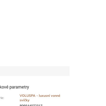
kové parametry
VOLUSPA - luxusní vonné
rie
:
svíčky
806644072317