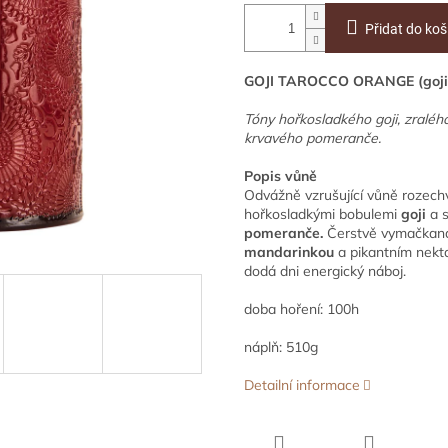
Přidat do koš
GOJI TAROCCO ORANGE (goji 
Tóny hořkosladkého goji, zralé
krvavého pomeranče.
Popis vůně
Odvážně vzrušující vůně rozech
hořkosladkými bobulemi
goji
a s
pomeranče.
Čerstvě vymačkaná a
mandarinkou
a pikantním nek
dodá dni energický náboj.
doba hoření: 100h
náplň: 510g
Detailní informace