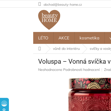
Přejít
obchod@beauty-home.cz
na
obsah
LÉTO
AKCE
kosmetika
Domů
vůně do interiéru
svíčky a vosk
Voluspa – Vonná svíčka v
Průměrné
Neohodnoceno
Podrobnosti hodnocení
Zna
hodnocení
produktu
je
0,0
z
5
hvězdiček.