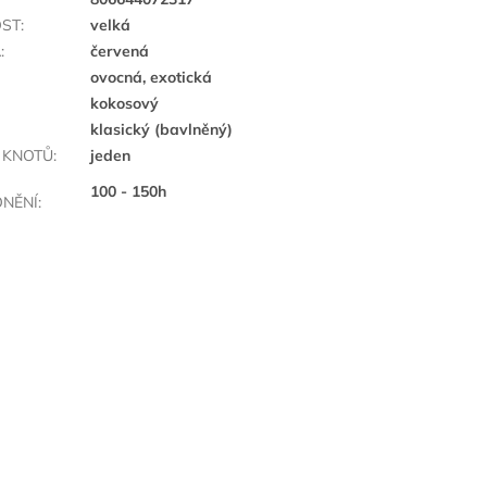
OST
:
velká
A
:
červená
ovocná, exotická
kokosový
klasický (bavlněný)
 KNOTŮ
:
jeden
100 - 150h
NĚNÍ
: