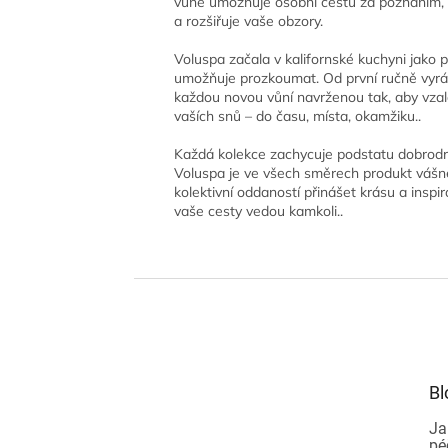
vůně umožňuje osobní cestu za poznáním, k
a rozšiřuje vaše obzory.
Voluspa začala v kalifornské kuchyni jako 
umožňuje prozkoumat. Od první ručně vyráb
každou novou vůní navrženou tak, aby vzal
vaších snů – do času, místa, okamžiku..
Každá kolekce zachycuje podstatu dobrodru
Voluspa je ve všech směrech produkt váš
kolektivní oddaností přinášet krásu a insp
vaše cesty vedou kamkoli..
Z
á
p
a
t
Bl
í
Ja
pé