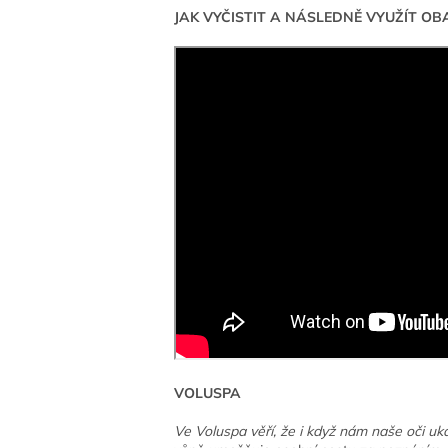
JAK VYČISTIT A NÁSLEDNĚ VYUŽÍT OB
VOLUSPA
Ve Voluspa věří, že i když nám naše oči uka