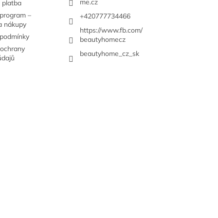
me.cz
 platba
 program –
+420777734466
a nákupy
https://www.fb.com/
 podmínky
beautyhomecz
ochrany
beautyhome_cz_sk
údajů