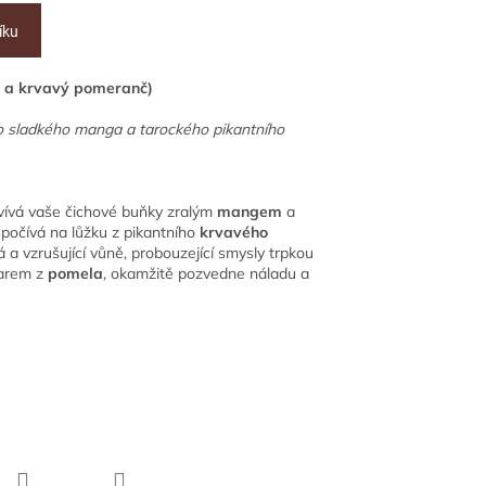
íku
a krvavý pomeranč)
ho sladkého manga a tarockého pikantního
vívá vaše čichové buňky zralým
mangem
a
počívá na lůžku z pikantního
krvavého
 vzrušující vůně, probouzející smysly trpkou
tarem z
pomela
, okamžitě pozvedne náladu a