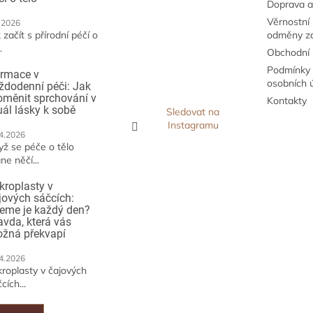
Doprava a
Věrnostní
.2026
 začít s přírodní péčí o
odměny z
.
Obchodní
Podmínky 
irmace v
osobních 
ždodenní péči: Jak
oměnit sprchování v
Kontakty
tuál lásky k sobě
Sledovat na
Instagramu
4.2026
yž se péče o tělo
ne něčí...
kroplasty v
jových sáčcích:
jeme je každý den?
avda, která vás
žná překvapí
4.2026
kroplasty v čajových
cích...