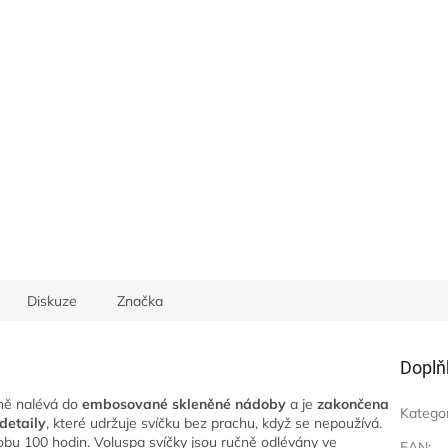
Diskuze
Značka
Doplň
ně nalévá do
embosované skleněné nádoby
a je
zakončena
Katego
detaily
, které udržuje svíčku bez prachu, když se nepoužívá.
obu 100 hodin. Voluspa svíčky jsou ručně odlévány ve
EAN
: