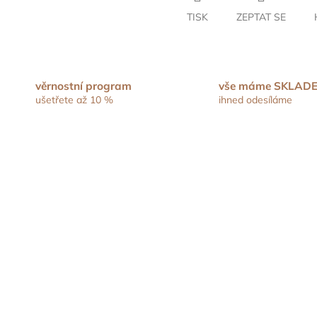
TISK
ZEPTAT SE
věrnostní program
vše máme SKLAD
ušetřete až 10 %
ihned odesíláme