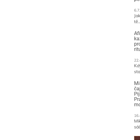
6.7
Jak
tě..
Af
ka
pr
ri
22.
Kd
sta
Mi
ča
Pi
Pr
mo
16.
Mi
sáč