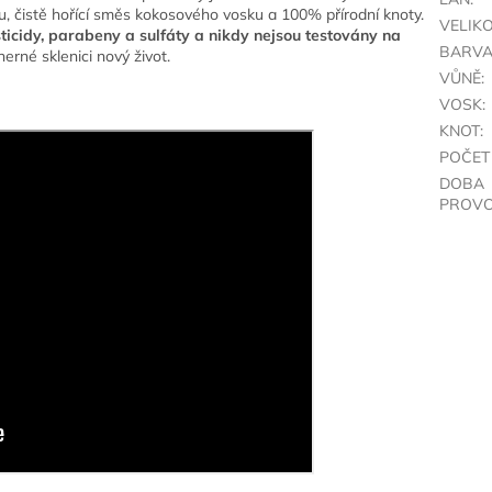
, čistě hořící směs kokosového vosku a 100% přírodní knoty.
VELIK
ticidy, parabeny a sulfáty a nikdy nejsou testovány na
BARV
rné sklenici nový život.
VŮNĚ
:
VOSK
:
KNOT
:
POČET
DOBA
PROVO