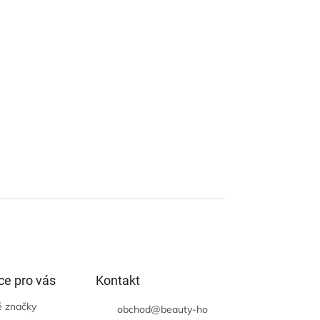
ce pro vás
Kontakt
 značky
obchod
@
beauty-ho