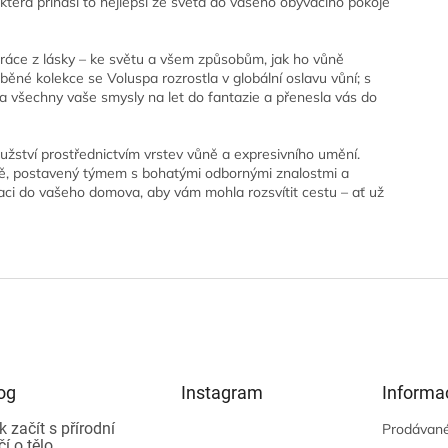
terá přináší to nejlepší ze světa do vašeho obývacího pokoje
práce z lásky – ke světu a všem způsobům, jak ho vůně
ěné kolekce se Voluspa rozrostla v globální oslavu vůní; s
a všechny vaše smysly na let do fantazie a přenesla vás do
žství prostřednictvím vrstev vůně a expresivního umění.
ně, postavený týmem s bohatými odbornými znalostmi a
iraci do vašeho domova, aby vám mohla rozsvítit cestu – ať už
og
Instagram
Informa
k začít s přírodní
Prodávané
čí o tělo