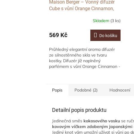
Maison Berger – Vonný difuzér
Cube s vůní Orange Cinnamon,
125ml
Skladem
(3 ks)
569 Kč
Do košíku
Průhledný elegantní aroma difuzér
ze silnostěnného skla ve tvaru
kostky. Difuzér již naplněný
parfémem s vůní Orange Cinnamon -
Pomerančová Skořice, který zaujme
směsí vůní...
Popis
Podobné (2)
Hodnocení
Detailní popis produktu
Jedinečná směs
kokosového vosku
se ruč
kovovým víčkem zdobeným japonskými 
Jediný knot vám umožní užívat si vůni po d