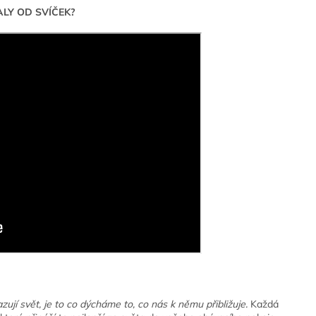
ALY OD SVÍČEK?
zují svět, je to co dýcháme to, co nás k němu přibližuje.
Každá