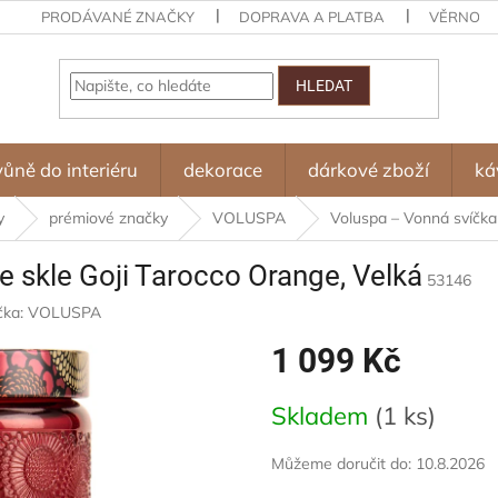
PRODÁVANÉ ZNAČKY
DOPRAVA A PLATBA
VĚRNOST
HLEDAT
vůně do interiéru
dekorace
dárkové zboží
ká
y
prémiové značky
VOLUSPA
Voluspa – Vonná svíčka
e skle Goji Tarocco Orange, Velká
53146
čka:
VOLUSPA
1 099 Kč
Měrná
Skladem
(1 ks)
cena:
Můžeme doručit do:
10.8.2026