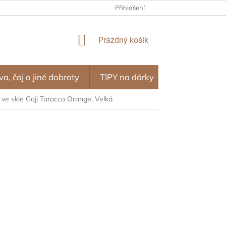
NÍ PROGRAM – ODMĚNY ZA NÁKUPY
Přihlášení
OBCHODNÍ PODMÍNKY
NÁKUPNÍ
Prázdný košík
KOŠÍK
va, čaj a jiné dobroty
TIPY na dárky
SEZÓNA
 ve skle Goji Tarocco Orange, Velká