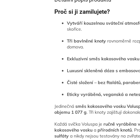
Proč si ji zamilujete?
Vytváří kouzelnou sváteční atmosf
skořice.
Tři bavlněné knoty
rovnoměrně rozpty
domova.
Exkluzivní směs kokosového vosku
Luxusní skleněná dóza s emboso
Čisté složení
– bez ftalátů, paraben
Eticky vyráběná, veganská a netes
Jedinečná
směs kokosového vosku Volus
objemu 1 077 g
. Tři knoty zajišťují dokona
Každá svíčka Voluspa je
ručně vyráběna 
kokosového vosku
a
přírodních knotů
. P
sulfáty
a nikdy nejsou testovány na zvířate