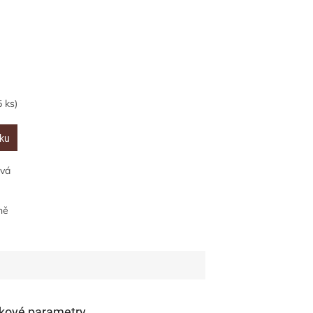
5 ks)
íku
vá
ně
te
kové parametry