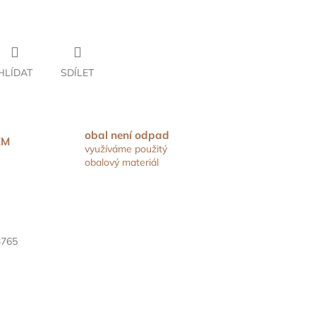
HLÍDAT
SDÍLET
obal není odpad
EM
využíváme použitý
obalový materiál
3765