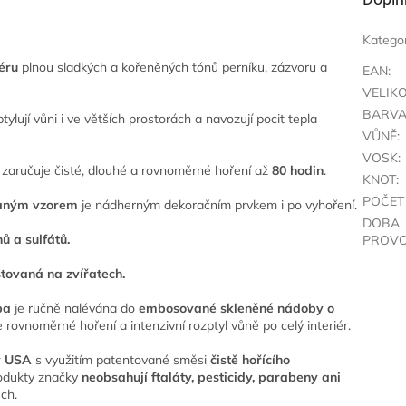
Katego
éru
plnou sladkých a kořeněných tónů perníku, zázvoru a
EAN
:
VELIK
BARV
lují vůni i ve větších prostorách a navozují pocit tepla
VŮNĚ
:
VOSK
:
zaručuje čisté, dlouhé a rovnoměrné hoření až
80 hodin
.
KNOT
:
POČET
vaným vzorem
je nádherným dekoračním prvkem i po vyhoření.
DOBA
ů a sulfátů.
PROVO
tovaná na zvířatech.
pa
je ručně nalévána do
embosované skleněné nádoby o
le rovnoměrné hoření a intenzivní rozptyl vůně po celý interiér.
v USA
s využitím patentované směsi
čistě hořícího
rodukty značky
neobsahují ftaláty, pesticidy, parabeny ani
ch.