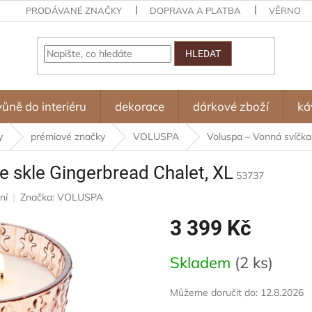
PRODÁVANÉ ZNAČKY
DOPRAVA A PLATBA
VĚRNOST
HLEDAT
vůně do interiéru
dekorace
dárkové zboží
ká
y
prémiové značky
VOLUSPA
Voluspa – Vonná svíčka
e skle Gingerbread Chalet, XL
53737
ní
Značka:
VOLUSPA
3 399 Kč
Měrná
Skladem
(2 ks)
cena:
Můžeme doručit do:
12.8.2026