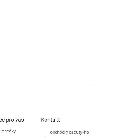
ce pro vás
Kontakt
 značky
obchod
@
beauty-ho