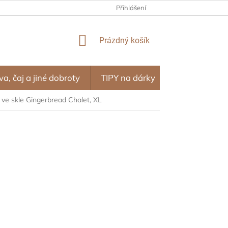
NÍ PROGRAM – ODMĚNY ZA NÁKUPY
Přihlášení
OBCHODNÍ PODMÍNKY
NÁKUPNÍ
Prázdný košík
KOŠÍK
va, čaj a jiné dobroty
TIPY na dárky
SEZÓNA
 ve skle Gingerbread Chalet, XL