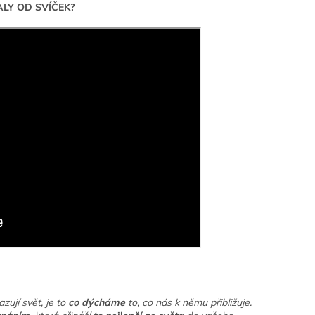
ALY OD SVÍČEK?
zují svět, je to
co dýcháme
to, co nás k němu přibližuje.