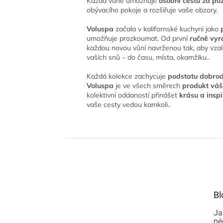
Každá vůně umožňuje
osobní cestu za p
obývacího pokoje a rozšiřuje vaše obzory.
Voluspa
začala v kalifornské kuchyni jako
umožňuje prozkoumat. Od první
ručně vyr
každou novou vůní navrženou tak, aby vzal
vaších snů – do času, místa, okamžiku..
Každá kolekce zachycuje
podstatu dobrod
Voluspa
je ve všech směrech
produkt vá
kolektivní oddaností přinášet
krásu a inspi
vaše cesty vedou kamkoli..
Z
á
p
a
t
Bl
í
Ja
pé