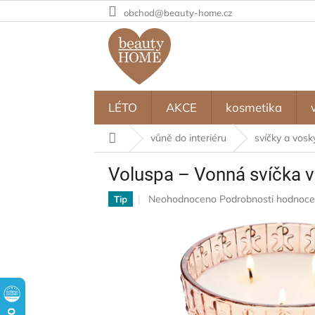
Přejít
obchod@beauty-home.cz
na
obsah
LÉTO
AKCE
kosmetika
Domů
vůně do interiéru
svíčky a vosk
Voluspa – Vonná svíčka v
Průměrné
Neohodnoceno
Podrobnosti hodnoce
Tip
hodnocení
produktu
je
0,0
z
5
hvězdiček.