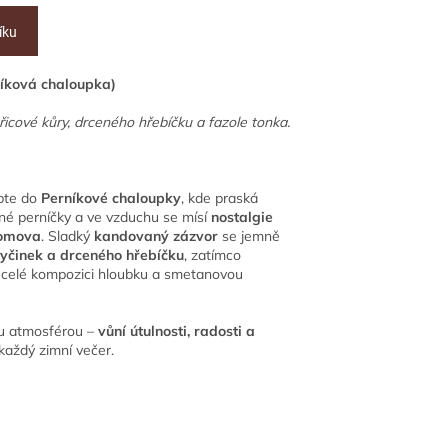
íku
ková chaloupka)
icové kůry, drceného hřebíčku a fazole tonka.
upte do
Perníkové chaloupky
, kde praská
ené perníčky a ve vzduchu se mísí
nostalgie
domova
. Sladký
kandovaný zázvor
se jemně
tyčinek a drceného hřebíčku
, zatímco
celé kompozici hloubku a smetanovou
ou atmosférou –
vůní útulnosti, radosti a
í každý zimní večer.