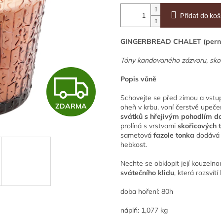
Přidat do koš
GINGERBREAD CHALET (perní
Tóny kandovaného zázvoru, skoř
Z
Popis vůně
Schovejte se před zimou a vst
ZDARMA
oheň v krbu, voní čerstvě upeč
D
svátků s hřejivým pohodlím 
prolíná s vrstvami
skořicových 
sametová
fazole tonka
dodává 
A
hebkost.
Nechte se obklopit její kouzeln
svátečního klidu
, která rozsvít
R
doba hoření: 80h
náplň: 1,077 kg