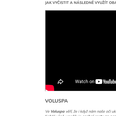
JAK VYČISTIT A NÁSLEDNĚ VYUŽÍT OB
VOLUSPA
Ve
Voluspa
věří, že i když nám naše oči uka