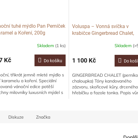
oční tuhé mýdlo Pan Perníček
Voluspa – Vonná svíčka v
aramel a Koření, 200g
krabičce Gingerbread Chalet,
Classic
Skladem
(1 ks)
Skladem
(>
7 Kč
1 100 Kč
Do košíku
Do koš
oční, třikrát jemně mleté mýdlo s
GINGERBREAD CHALET (perníko
í karamelu a koření. Speciální
chaloupka) Tóny kandovaného
itovaná vánoční edice potěší
zázvoru, skořicové kůry, drceného
chny milovníky luxusních mýdel s
hřebíčku a fazole tonka. Popis vů
ginálním designem. Potěšte své...
Schovejte se před zimou a vstup
do Perníkové...
Diskuze
Značka
Doplň