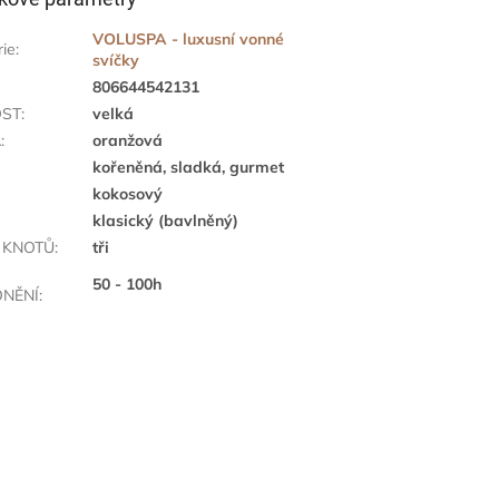
VOLUSPA - luxusní vonné
rie
:
svíčky
806644542131
OST
:
velká
A
:
oranžová
kořeněná, sladká, gurmet
kokosový
klasický (bavlněný)
 KNOTŮ
:
tři
50 - 100h
NĚNÍ
: