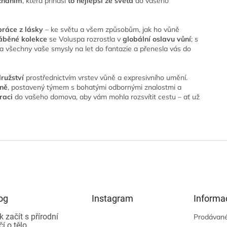
oznáním
, která přináší
to nejlepší ze světa
do vašeho
práce z lásky
– ke světu a všem způsobům, jak ho vůně
áběné kolekce
se Voluspa rozrostla v
globální oslavu vůní
; s
a všechny vaše smysly na let do fantazie a přenesla vás do
ružství
prostřednictvím vrstev vůně a expresivního umění.
šně
, postavený týmem s bohatými odbornými znalostmi a
raci
do vašeho domova, aby vám mohla rozsvítit cestu – ať už
og
Instagram
Informa
k začít s přírodní
Prodávané
čí o tělo