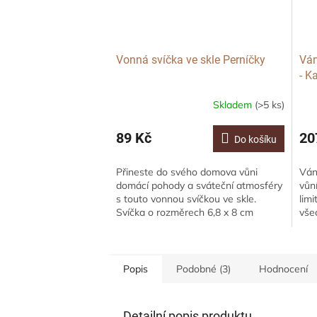
Vonná svíčka ve skle Perníčky
Ván
- K
Skladem
(>5 ks)
89 Kč
20
Do košíku
Přineste do svého domova vůni
Ván
domácí pohody a sváteční atmosféry
vůn
s touto vonnou svíčkou ve skle.
lim
Svíčka o rozměrech 6,8 x 8 cm
vše
vydává jemnou vůni cukroví, která
ori
vás přenese do...
Popis
Podobné (3)
Hodnocení
Detailní popis produktu