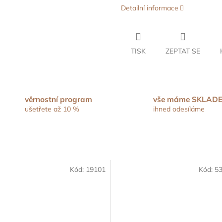
M
Detailní informace
A
TISK
ZEPTAT SE
věrnostní program
vše máme SKLAD
ušetřete až 10 %
ihned odesíláme
Kód:
19101
Kód:
5