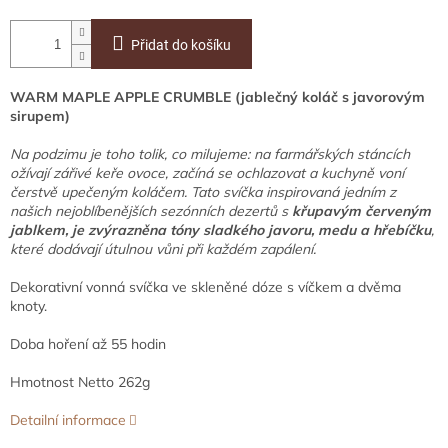
Přidat do košíku
WARM MAPLE APPLE CRUMBLE (jablečný koláč s javorovým
sirupem)
Na podzimu je toho tolik, co milujeme: na farmářských stáncích
ožívají zářivé keře ovoce, začíná se ochlazovat a kuchyně voní
čerstvě upečeným koláčem. Tato svíčka inspirovaná jedním z
našich nejoblíbenějších sezónních dezertů s
křupavým červeným
jablkem, je zvýrazněna tóny sladkého javoru, medu a hřebíčku
,
které dodávají útulnou vůni při každém zapálení.
Dekorativní vonná svíčka ve skleněné dóze s víčkem a dvěma
knoty.
Doba hoření až 55 hodin
Hmotnost Netto 262g
Detailní informace