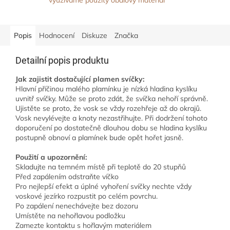
využíváme použitý obalový materiál
Popis
Hodnocení
Diskuze
Značka
Detailní popis produktu
Jak zajistit dostačující plamen svíčky:
Hlavní příčinou malého plamínku je nízká hladina kyslíku
uvnitř svíčky. Může se proto zdát, že svíčka nehoří správně.
Ujistěte se proto, že vosk se vždy rozehřeje až do okrajů.
Vosk nevylévejte a knoty nezastřihujte. Při dodržení tohoto
doporučení po dostatečně dlouhou dobu se hladina kyslíku
postupně obnoví a plamínek bude opět hořet jasně.
Použití a upozornění:
Skladujte na temném místě při teplotě do 20 stupňů
Před zapálením odstraňte víčko
Pro nejlepší efekt a úplné vyhoření svíčky nechte vždy
voskové jezírko rozpustit po celém povrchu.
Po zapálení nenechávejte bez dozoru
Umístěte na nehořlavou podložku
Zamezte kontaktu s hořlavým materiálem