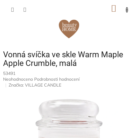
Přejít
NÁKUP
na
obsah
KOŠÍK
Vonná svíčka ve skle Warm Maple
Apple Crumble, malá
53491
Průměrné
Neohodnoceno
Podrobnosti hodnocení
hodnocení
Značka:
VILLAGE CANDLE
produktu
je
0,0
z
5
hvězdiček.