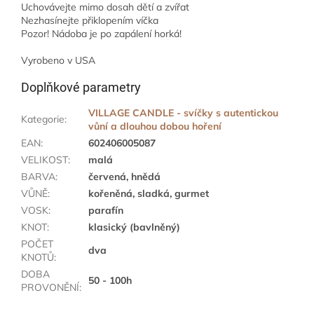
Uchovávejte mimo dosah dětí a zvířat
Nezhasínejte přiklopením víčka
Pozor! Nádoba je po zapálení horká!
Vyrobeno v USA
Doplňkové parametry
VILLAGE CANDLE - svíčky s autentickou
Kategorie
:
vůní a dlouhou dobou hoření
EAN
:
602406005087
VELIKOST
:
malá
BARVA
:
červená, hnědá
VŮNĚ
:
kořeněná, sladká, gurmet
VOSK
:
parafín
KNOT
:
klasický (bavlněný)
POČET
dva
KNOTŮ
:
DOBA
50 - 100h
PROVONĚNÍ
: