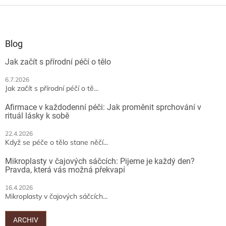
Z
á
p
a
Blog
t
Jak začít s přírodní péčí o tělo
í
6.7.2026
Jak začít s přírodní péčí o tě...
Afirmace v každodenní péči: Jak proměnit sprchování v
rituál lásky k sobě
22.4.2026
Když se péče o tělo stane něčí...
Mikroplasty v čajových sáčcích: Pijeme je každý den?
Pravda, která vás možná překvapí
16.4.2026
Mikroplasty v čajových sáčcích...
ARCHIV