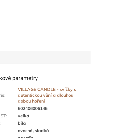
kové parametry
VILLAGE CANDLE - svíčky s
rie
:
autentickou vůní a dlouhou
dobou hoření
602406006145
OST
:
velká
A
:
bílá
ovocná, sladká
parafín