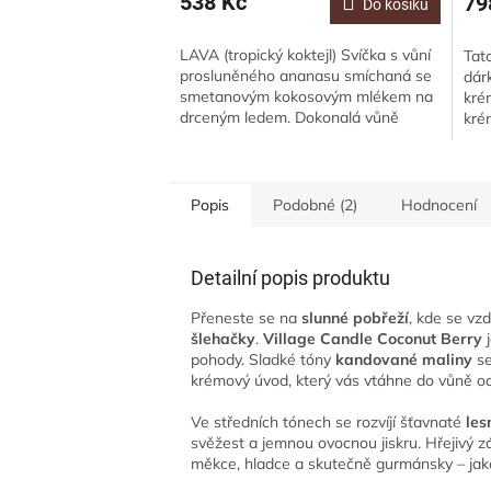
538 Kč
79
Do košíku
LAVA (tropický koktejl) Svíčka s vůní
Tat
prosluněného ananasu smíchaná se
dár
smetanovým kokosovým mlékem na
kré
drceným ledem. Dokonalá vůně
kré
tropického karibiku. Svíčka je
sví
vyrobena ze...
post
Popis
Podobné (2)
Hodnocení
Detailní popis produktu
Přeneste se na
slunné pobřeží
, kde se vz
šlehačky
.
Village Candle Coconut Berry
j
pohody. Sladké tóny
kandované maliny
se
krémový úvod, který vás vtáhne do vůně od
Ve středních tónech se rozvíjí šťavnaté
les
svěžest a jemnou ovocnou jiskru. Hřejivý z
měkce, hladce a skutečně gurmánsky – jak