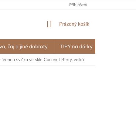
NÍ PROGRAM – ODMĚNY ZA NÁKUPY
Přihlášení
OBCHODNÍ PODMÍNKY
NÁKUPNÍ
Prázdný košík
KOŠÍK
va, čaj a jiné dobroty
TIPY na dárky
SEZÓNA
– Vonná svíčka ve skle Coconut Berry, velká