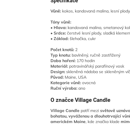
Specifikace
Vůně:
kokos, kandovaná malina, lesní plody
Tóny vůně:
• Hlava:
kandovaná malina, smetanový ko
• Srdce:
čerstvé lesní plody, sladká klemen
• Základ:
šlehačka, cukr
Počet knotů:
2
Typ knotu:
bavlněný, ručně zastřižený
Doba hoření:
170 hodin
Materiál:
potravinářský parafínový vosk
Design:
skleněná nádoba se skleněným ví
Původ:
Maine, USA
Kategorie vůně:
ovocná
Ruční výroba:
ano
O značce Village Candle
Village Candle
patří mezi
světově uznáv
bohatou, vyváženou a dlouhotrvající vůn
americkém Maine
, kde značka klade
mimoř