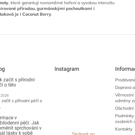
noty
, které garantují rovnoměrné hoření a vysokou intenzitu
pirované přírodou, gurmánskými pochoutkami i
aková je i Coconut Berry
.
og
Instagram
Informa
k začít s přírodní
Prodávané
čí o tělo
Doprava a
Věrnostní
.2026
 začít s přírodní péčí o
odměny z
.
Obchodní
Podmínky 
irmace v
osobních 
ždodenní péči: Jak
oměnit sprchování v
Kontakty
tuál lásky k sobě
Sledovat na