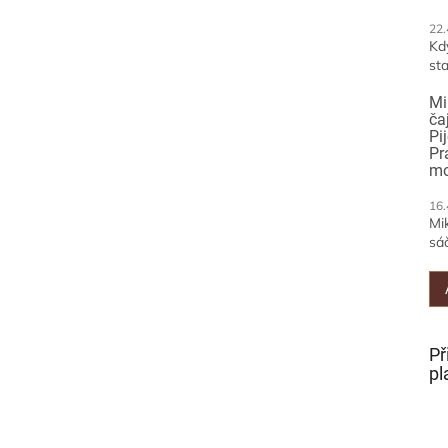
22.
Kd
sta
Mi
ča
Pi
Pr
mo
16.
Mi
sáč
Př
pl