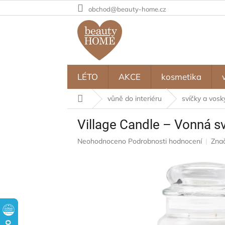
Přejít
obchod@beauty-home.cz
na
obsah
LÉTO
AKCE
kosmetika
Domů
vůně do interiéru
svíčky a vosk
Village Candle – Vonná sv
Průměrné
Neohodnoceno
Podrobnosti hodnocení
Zna
hodnocení
produktu
je
0,0
z
5
hvězdiček.