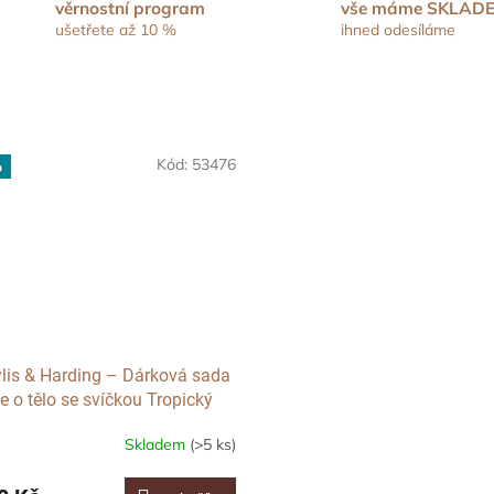
věrnostní program
vše máme SKLAD
ušetřete až 10 %
ihned odesíláme
Kód:
53476
p
lis & Harding – Dárková sada
e o tělo se svíčkou Tropický
, 4ks
Skladem
(>5 ks)