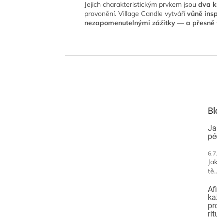
Jejich charakteristickým prvkem jsou
dva k
provonění. Village Candle vytváří
vůně ins
nezapomenutelnými zážitky — a přesně t
Z
á
p
a
t
Bl
í
Ja
pé
6.7
Jak
tě..
Af
ka
pr
ri