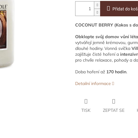
Přidat do koš
COCONUT BERRY (Kokos s dot
Obklopte svůj domov vůní léta
vytvářejí jemně krémovou, gurmá
dlouhé hodiny. Vonná svíčka
Vi
zajišťuje čisté hoření a
intenziv
pro chvíle relaxace, pohody a d
Doba hoření až
170 hodin
.
Detailní informace
TISK
ZEPTAT SE