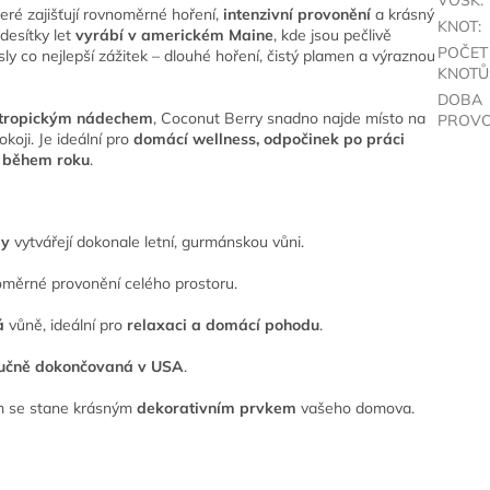
teré zajišťují rovnoměrné hoření,
intenzivní provonění
a krásný
KNOT
:
 desítky let
vyrábí v americkém Maine
, kde jsou pečlivě
POČET
ly co nejlepší zážitek – dlouhé hoření, čistý plamen a výraznou
KNOTŮ
DOBA
 tropickým nádechem
, Coconut Berry snadno najde místo na
PROVO
koji. Je ideální pro
domácí wellness, odpočinek po práci
i během roku
.
dy
vytvářejí dokonale letní, gurmánskou vůni.
vnoměrné provonění celého prostoru.
á
vůně, ideální pro
relaxaci a domácí pohodu
.
učně dokončovaná v USA
.
m se stane krásným
dekorativním prvkem
vašeho domova.