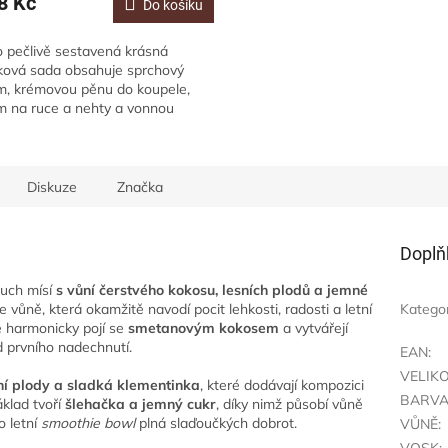
8 Kč
Do košíku
o pečlivě sestavená krásná
ková sada obsahuje sprchový
m, krémovou pěnu do koupele,
m na ruce a nehty a vonnou
čku, takže se o vás kompletně
ará a rozmazlí...
Diskuze
Značka
Doplň
duch mísí
s vůní čerstvého kokosu, lesních plodů a jemné
e vůně, která okamžitě navodí pocit lehkosti, radosti a letní
Katego
 harmonicky pojí se
smetanovým kokosem
a vytvářejí
 prvního nadechnutí.
EAN
:
VELIK
ní plody a sladká klementinka
, které dodávají kompozici
BARV
áklad tvoří
šlehačka a jemný cukr
, díky nimž působí vůně
o letní
smoothie bowl
plná slaďoučkých dobrot.
VŮNĚ
:
VOSK
: