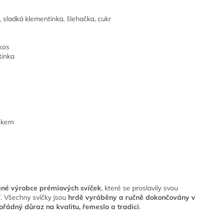
, sladká klementinka, šlehačka, cukr
kos
tinka
čkem
ané výrobce prémiových svíček
, které se proslavily svou
í
. Všechny svíčky jsou
hrdě vyráběny a ručně dokončovány v
ádný důraz na kvalitu, řemeslo a tradici
.