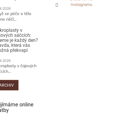
Instagramu
4.2026
yž se péče o tělo
ne něčí...
kroplasty v
jových sáčcích:
jeme je každý den?
avda, která vás
žná překvapí
4.2026
kroplasty v čajových
cích...
ARCHIV
ijímáme online
atby