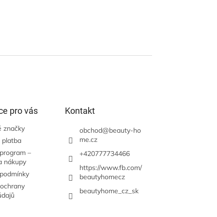
ce pro vás
Kontakt
 značky
obchod
@
beauty-ho
me.cz
 platba
 program –
+420777734466
a nákupy
https://www.fb.com/
 podmínky
beautyhomecz
ochrany
beautyhome_cz_sk
údajů