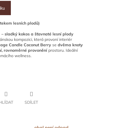
íku
ekem lesních plodů)
 – sladký kokos a šťavnaté lesní plody
nskou kompozici, která provoní interiér
llage Candle Coconut Berry
se
dvěma knoty
ní, rovnoměrné provonění
prostoru. Ideální
omácího wellness.
HLÍDAT
SDÍLET
obal není odpad