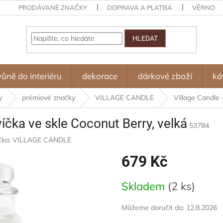
PRODÁVANÉ ZNAČKY
DOPRAVA A PLATBA
VĚRNOST
HLEDAT
vůně do interiéru
dekorace
dárkové zboží
ká
y
prémiové značky
VILLAGE CANDLE
Village Candle 
íčka ve skle Coconut Berry, velká
53784
čka:
VILLAGE CANDLE
679 Kč
Měrná
Skladem
(2 ks)
cena:
Můžeme doručit do:
12.8.2026