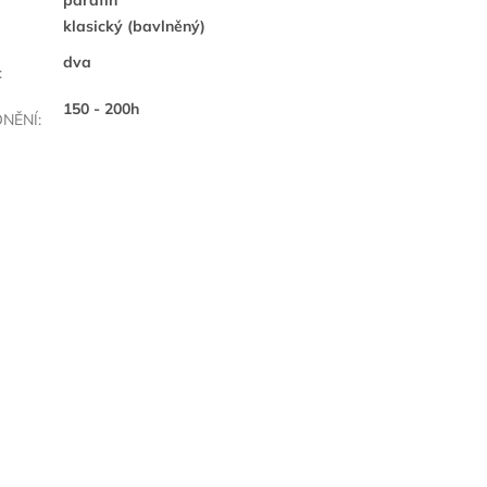
klasický (bavlněný)
dva
:
150 - 200h
NĚNÍ
: