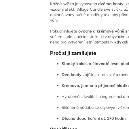
Každá svíčka je vybavena
dvěma knoty
, k
vizuální efekt. Village Candle své svíčky už
dokončovány ručně a laděny tak, aby přines
vůni.
Pokud milujete
ovocné a krémové vůně s
vašem stole, nočním stolku či v obývacím po
nebo pro vytvoření letní atmosféry
kdykol
Proč si ji zamilujete
Sladký kokos a šťavnaté lesní plo
Dva knoty
zajišťují intenzivní a ro
Krémová, jemná a příjemně hladk
Vyrobená z kvalitních ingrediencí a
r
Skleněná nádoba se stylovým víčke
Dlouhá doba hoření až 170 hodin.