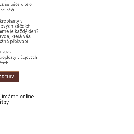
yž se péče o tělo
ne něčí...
kroplasty v
jových sáčcích:
jeme je každý den?
avda, která vás
žná překvapí
4.2026
kroplasty v čajových
cích...
ARCHIV
ijímáme online
atby