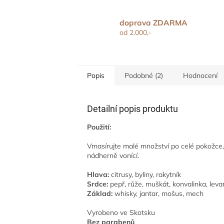
doprava ZDARMA
od 2.000,-
Popis
Podobné (2)
Hodnocení
Detailní popis produktu
Použití:
Vmasírujte malé množství po celé pokožce,
nádherně vonící.
Hlava:
citrusy, byliny, rakytník
Srdce:
pepř, růže, muškát, konvalinka, lev
Základ:
whisky, jantar, mošus, mech
Vyrobeno ve Skotsku
Bez parabenů