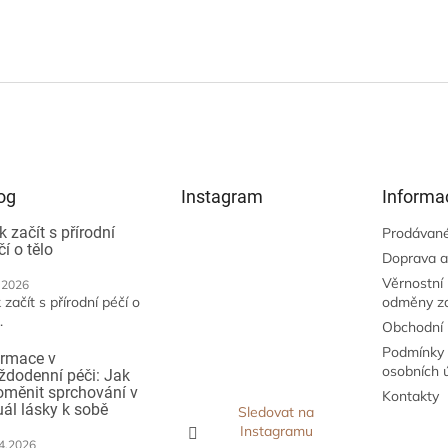
og
Instagram
Informa
k začít s přírodní
Prodávané
čí o tělo
Doprava a
Věrnostní
.2026
 začít s přírodní péčí o
odměny z
.
Obchodní
Podmínky 
irmace v
osobních 
ždodenní péči: Jak
oměnit sprchování v
Kontakty
tuál lásky k sobě
Sledovat na
Instagramu
4.2026