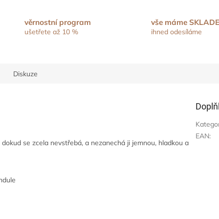
věrnostní program
vše máme SKLAD
ušetřete až 10 %
ihned odesíláme
Diskuze
Doplň
Katego
EAN
:
 dokud se zcela nevstřebá, a nezanechá ji jemnou, hladkou a
andule