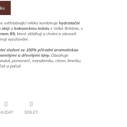
íku
 se vstřebávající mléko kombinuje
hydratační
 oleji
a
kakaovému máslu
z Velké Británie, s
inem B5
, které zklidňují a chrání a zároveň
inují vysušování.
dní složení se 100% přírodní aromatickou
zemitými a dřevitými tóny.
Obsahuje
anduli, pomeranč, mandarinku, citron, limetku,
ek a pačuli.
HLÍDAT
SDÍLET