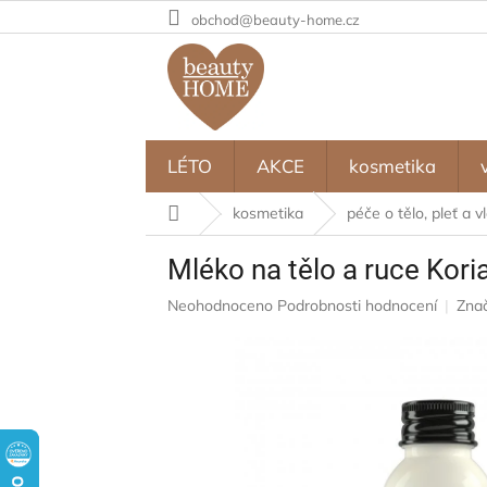
Přejít
obchod@beauty-home.cz
na
obsah
LÉTO
AKCE
kosmetika
Domů
kosmetika
péče o tělo, pleť a v
Mléko na tělo a ruce Kori
Průměrné
Neohodnoceno
Podrobnosti hodnocení
Zna
hodnocení
produktu
je
0,0
z
5
hvězdiček.