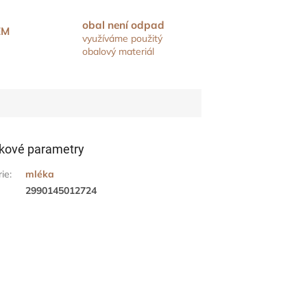
obal není odpad
EM
využíváme použitý
obalový materiál
kové parametry
rie
:
mléka
2990145012724