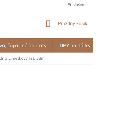
NÍ PROGRAM – ODMĚNY ZA NÁKUPY
Přihlášení
OBCHODNÍ PODMÍNKY
NÁKUPNÍ
Prázdný košík
KOŠÍK
va, čaj a jiné dobroty
TIPY na dárky
SEZÓNA
dr a Limetkový list, 38ml