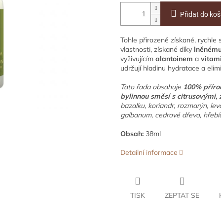
Přidat do koš
Tohle přirozeně získané, rychle
vlastnosti, získané díky
lněnému
vyživujícím
alantoinem
a
vitam
udržují hladinu hydratace a elim
Tato řada obsahuje
100% příro
bylinnou směsí s citrusovými, 
bazalku, koriandr, rozmarýn, lev
galbanum, cedrové dřevo, hřebíč
Obsah:
38ml
Detailní informace
TISK
ZEPTAT SE