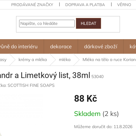
PRODÁVANÉ ZNAČKY
DOPRAVA A PLATBA
VĚRNOST
HLEDAT
vůně do interiéru
dekorace
dárkové zboží
ká
lasy
krémy a mléka
mléka
Mléko na tělo a ruce Korian
andr a Limetkový list, 38ml
53040
čka:
SCOTTISH FINE SOAPS
88 Kč
Měrná
Skladem
(2 ks)
cena:
Můžeme doručit do:
11.8.2026