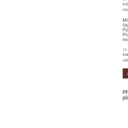
Kd
sta
Mi
ča
Pi
Pr
mo
16.
Mi
sáč
Př
pl