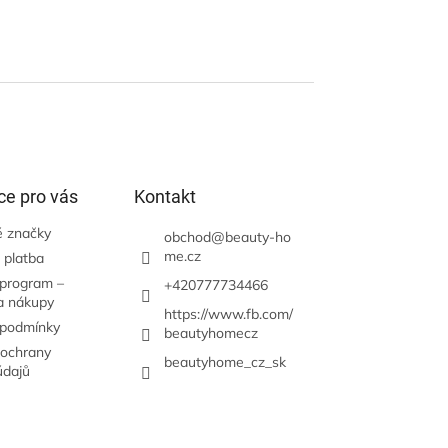
ce pro vás
Kontakt
 značky
obchod
@
beauty-ho
me.cz
 platba
 program –
+420777734466
a nákupy
https://www.fb.com/
 podmínky
beautyhomecz
ochrany
beautyhome_cz_sk
údajů