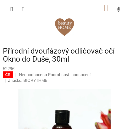
Přejít
NÁKUP
na
obsah
KOŠÍK
Přírodní dvoufázový odličovač očí
Okno do Duše, 30ml
52296
Průměrné
Neohodnoceno
Podrobnosti hodnocení
ČR
hodnocení
Značka:
BIORYTHME
produktu
je
0,0
z
5
hvězdiček.