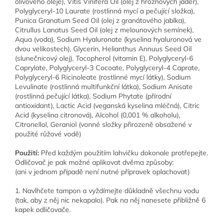
olivového oleje), Vitis Vinifera Oil (olej z hroznových jader),
Polyglyceryl-10 Laurate (rostlinná mycí a pečující složka),
Punica Granatum Seed Oil (olej z granátového jablka),
Citrullus Lanatus Seed Oil (olej z melounových semínek),
Aqua (voda), Sodium Hyaluronate (kyselina hyaluronová ve
dvou velikostech), Glycerin, Helianthus Annuus Seed Oil
(slunečnicový olej), Tocopherol (vitamin E), Polyglyceryl-6
Caprylate, Polyglyceryl-3 Cocoate, Polyglyceryl-4 Caprate,
Polyglyceryl-6 Ricinoleate (rostlinné mycí látky), Sodium
Levulinate (rostlinná multifunkční látka), Sodium Anisate
(rostlinná pečující látka), Sodium Phytate (přírodní
antioxidant), Lactic Acid (veganská kyselina mléčná), Citric
Acid (kyselina citronová), Alcohol (0,001 % alkoholu),
Citronellol, Geraniol (vonné složky přirozeně obsažené v
použité růžové vodě)
Použití:
Před každým použitím lahvičku dokonale protřepejte.
Odličovač je pak možné aplikovat dvěma způsoby:
(ani v jednom případě není nutné přípravek oplachovat)
1. Navlhčete tampon a vyždímejte důkladně všechnu vodu
(tak, aby z něj nic nekapalo). Pak na něj nanesete přibližně 6
kapek odličovače.