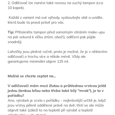
2. Odličovač lze nanést také rovnou na suchý tampon (cca
10 kapek).
Každá z variant má své výhody, vyzkoušejte obě a uvidíte,
která bude ta pravá právě pro vás.
Tip:
Přitiskněte tampon před samotným stíráním make-upu
na pár sekund k víčku (rtům, obočí), odlíčení pak půjde
snadněji.
Lahvičky jsou plněné ručně, proto je možné, že je v některém
odličovači o trochu více a někde méně. Vždy ale
garantujeme minimální objem 125 ml.
Možná se chcete zeptat na...
V odličovači mám mezi žlutou a průhlednou vrstvou ještě
jednu (tenkou bílou nebo třeba také bílý "mrak"), je to v
pořádku?
Ano, výrobek je zcela v pořádku - nejkrásnější určitě je, když
jsou vrstvy pěkně oddělené právě na dvě; třetí se ale může
objevit také (záleží to na teplotě při výrobě a teplotě