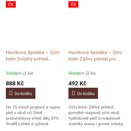
ČR
ČR
Havlíkova Apotéka – Oční
Havlíkova Apotéka – Oční
krém Svůdný pohled
krém Zářivý pohled pro
Krásné kurtizány, 10 ml
rozjasnění a hydrataci
očního okolí, 10 ml
Skladem
(1 ks)
Skladem
(2 ks)
888 Kč
492 Kč
Do košíku
Do košíku
Do 15 minut projasní a vypne
Oční krém Zářivý pohled
pleť v okolí očí Silně
pomáhá rozjasnit oční okolí,
protivráskový efekt díky EPS
hydratovat pleť a redukovat
Seafill Lehká a výživná
známky únavy i jemné vrásky.
emulze vhodná i pro citlivou
Díky aktivním látkám probouzí