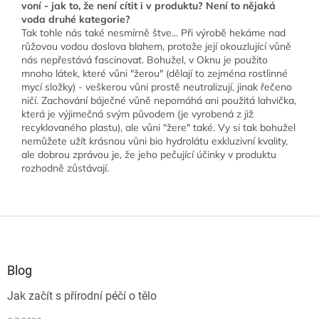
voní - jak to, že není cítit i v produktu? Není to nějaká
voda druhé kategorie?
Tak tohle nás také nesmírně štve... Při výrobě hekáme nad
růžovou vodou doslova blahem, protože její okouzlující vůně
nás nepřestává fascinovat. Bohužel, v Oknu je použito
mnoho látek, které vůni "žerou" (dělají to zejména rostlinné
mycí složky) - veškerou vůni prostě neutralizují, jinak řečeno
ničí. Zachování báječné vůně nepomáhá ani použitá lahvička,
která je výjimečná svým původem (je vyrobená z již
recyklovaného plastu), ale vůni "žere" také. Vy si tak bohužel
nemůžete užít krásnou vůni bio hydrolátu exkluzivní kvality,
ale dobrou zprávou je, že jeho pečující účinky v produktu
rozhodně zůstávají.
Z
á
p
a
Blog
t
Jak začít s přírodní péčí o tělo
í