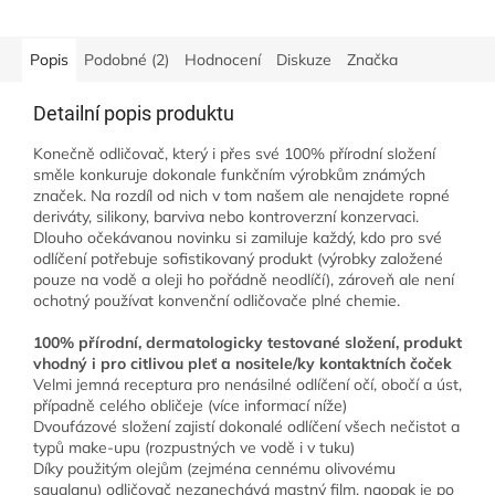
pleť Vyhlazuje vějířkovité...
kožní buňky, chrání kyselinu...
Popis
Podobné (2)
Hodnocení
Diskuze
Značka
Detailní popis produktu
Konečně odličovač, který i přes své 100% přírodní složení
směle konkuruje dokonale funkčním výrobkům známých
značek. Na rozdíl od nich v tom našem ale nenajdete ropné
deriváty, silikony, barviva nebo kontroverzní konzervaci.
Dlouho očekávanou novinku si zamiluje každý, kdo pro své
odlíčení potřebuje sofistikovaný produkt (výrobky založené
pouze na vodě a oleji ho pořádně neodlíčí), zároveň ale není
ochotný používat konvenční odličovače plné chemie.
100% přírodní, dermatologicky testované složení, produkt
vhodný i pro citlivou pleť a nositele/ky kontaktních čoček
Velmi jemná receptura pro nenásilné odlíčení očí, obočí a úst,
případně celého obličeje (více informací níže)
Dvoufázové složení zajistí dokonalé odlíčení všech nečistot a
typů make-upu (rozpustných ve vodě i v tuku)
Díky použitým olejům (zejména cennému olivovému
squalanu) odličovač nezanechává mastný film, naopak je po