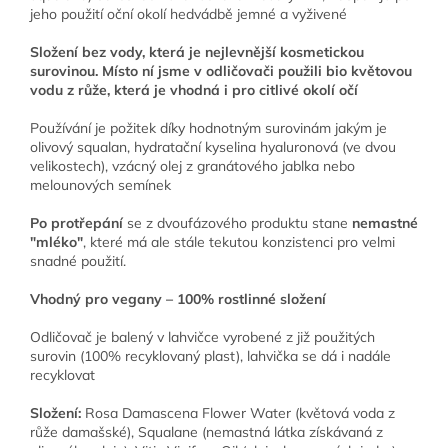
jeho použití oční okolí hedvádbě jemné a vyživené
Složení bez vody, která je nejlevnější kosmetickou
surovinou. Místo ní jsme v odličovači použili bio květovou
vodu z růže, která je vhodná i pro citlivé okolí očí
Používání je požitek díky hodnotným surovinám jakým je
olivový squalan, hydratační kyselina hyaluronová (ve dvou
velikostech), vzácný olej z granátového jablka nebo
melounových semínek
Po protřepání
se z dvoufázového produktu stane
nemastné
"mléko"
, které má ale stále tekutou konzistenci pro velmi
snadné použití.
Vhodný pro vegany – 100% rostlinné složení
Odličovač je balený v lahvičce vyrobené z již použitých
surovin (100% recyklovaný plast), lahvička se dá i nadále
recyklovat
Složení:
Rosa Damascena Flower Water (květová voda z
růže damašské), Squalane (nemastná látka získávaná z