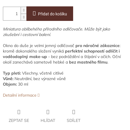
Přidat do košíku
Miniatura oblíbehého přírodního odličovače. Může být jako
zkušební i cestovní balení.
Okno do duše je velmi jemný odličovač
pro náročné
zákaznice
:
kromě dokonalého složení vyniká
perfektní schopností
odlíčit i
voděodoplný make-up
- bez podráždění a štípání v očích. Oční
okolí zanechává sametově hebké a
bez mastného filmu
.
Typ pleti:
Všechny, včetně citlivé
Vůně:
Neutrální, bez výrazné vůně
Objem:
30 ml
Detailní informace
ZEPTAT SE
HLÍDAT
SDÍLET