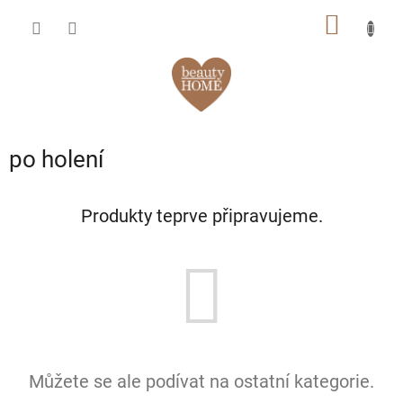
Přejít
NÁKUP
na
obsah
KOŠÍK
po holení
Produkty teprve připravujeme.
Můžete se ale podívat na ostatní kategorie.