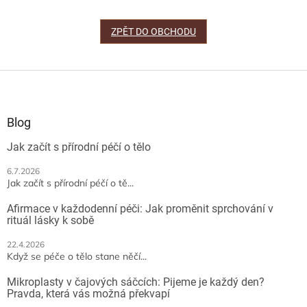
ZPĚT DO OBCHODU
Z
á
p
a
Blog
t
Jak začít s přírodní péčí o tělo
í
6.7.2026
Jak začít s přírodní péčí o tě...
Afirmace v každodenní péči: Jak proměnit sprchování v
rituál lásky k sobě
22.4.2026
Když se péče o tělo stane něčí...
Mikroplasty v čajových sáčcích: Pijeme je každý den?
Pravda, která vás možná překvapí