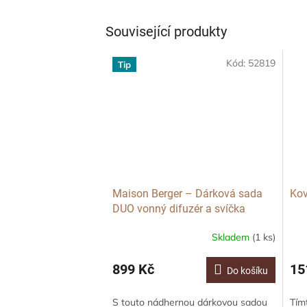
Související produkty
Kód:
52819
Tip
Maison Berger – Dárková sada
Kov
DUO vonný difuzér a svíčka
Winter s vůní Festive Fir, Bílá Čirá
Skladem
(1 ks)
899 Kč
15
Do košíku
S touto nádhernou dárkovou sadou
Tím