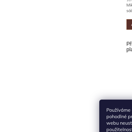
Mi
sáč
Př
pl
Používáme 
pohodlné pr
webu neustá
použitelnos