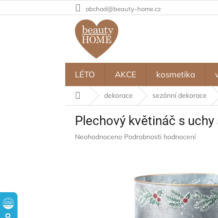
Přejít
obchod@beauty-home.cz
na
obsah
LÉTO
AKCE
kosmetika
Domů
dekorace
sezónní dekorace
Plechový květináč s uchy 
Průměrné
Neohodnoceno
Podrobnosti hodnocení
hodnocení
produktu
je
0,0
z
5
hvězdiček.