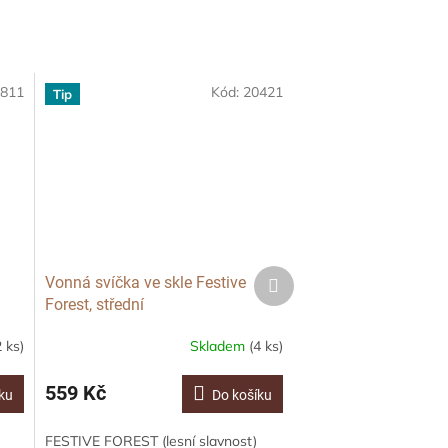
811
Kód:
20421
Tip
Další
Vonná svíčka ve skle Festive
produkt
Forest, střední
2 ks)
Skladem
(4 ks)
559 Kč
ku
Do košíku
FESTIVE FOREST (lesní slavnost)