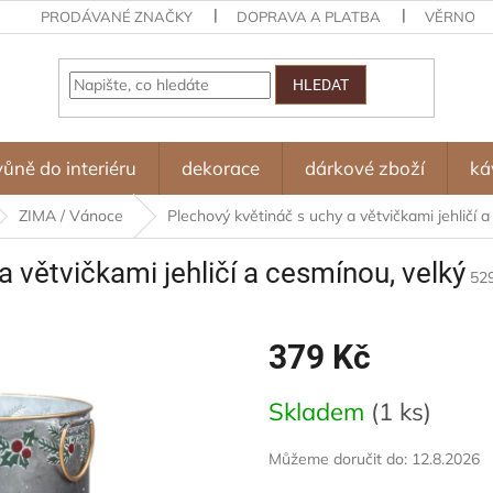
PRODÁVANÉ ZNAČKY
DOPRAVA A PLATBA
VĚRNOST
HLEDAT
vůně do interiéru
dekorace
dárkové zboží
ká
ZIMA / Vánoce
Plechový květináč s uchy a větvičkami jehličí 
a větvičkami jehličí a cesmínou, velký
52
379 Kč
Měrná
Skladem
(1 ks)
cena:
Můžeme doručit do:
12.8.2026