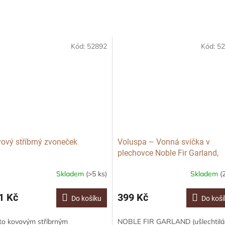
Kód:
52892
Kód:
52
ový stříbrný zvoneček
Voluspa – Vonná svíčka v
plechovce Noble Fir Garland,
Malá
Skladem
(>5 ks)
Skladem
(
1 Kč
399 Kč
Do košíku
Do koší
to kovovým stříbrným
NOBLE FIR GARLAND (ušlechtilá