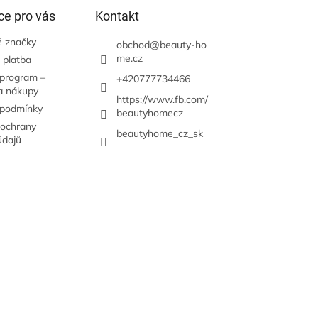
ce pro vás
Kontakt
 značky
obchod
@
beauty-ho
me.cz
 platba
 program –
+420777734466
a nákupy
https://www.fb.com/
 podmínky
beautyhomecz
ochrany
beautyhome_cz_sk
údajů