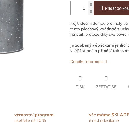
Přidat do koš
Najít ideální domov pro malý vá
tento
plechový květináč
s uch
na stůl
, protože díky své povrch
Je
zdobený větvičkami jehličí
vnější straně a
přináší tak svá
Detailní informace
TISK
ZEPTAT SE
věrnostní program
vše máme SKLAD
ušetřete až 10 %
ihned odesíláme