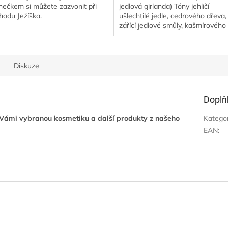
nečkem si můžete zazvonit při
jedlová girlanda) Tóny jehličí
chodu Ježíška.
ušlechtilé jedle, cedrového dřeva,
zářící jedlové smůly, kašmírového
mošusu. Popis vůněHodiny odbíjej
dvanáctou a...
Diskuze
Doplň
 Vámi vybranou kosmetiku a další produkty z našeho
Katego
EAN
: