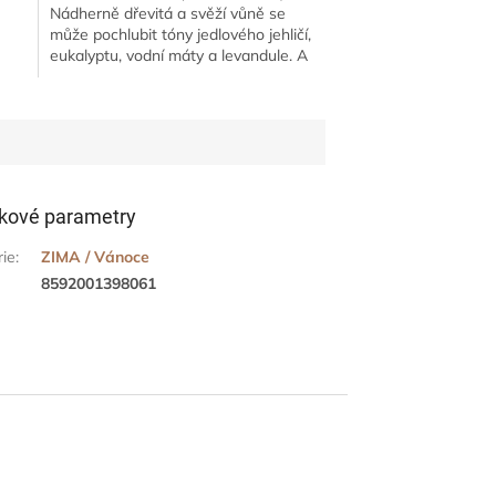
Nádherně dřevitá a svěží vůně se
může pochlubit tóny jedlového jehličí,
eukalyptu, vodní máty a levandule. A
í
pro skutečně radostnou náladu...
kové parametry
rie
:
ZIMA / Vánoce
8592001398061