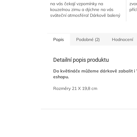
na vás čekají vzpomínky na
zvo
kouzelnou zimu a dýchne na vás
pří
sváteční atmosféra! Dárkově balený
čirý set Winter obsahuje vonnou
svíčku 80 g a...
Popis
Podobné (2)
Hodnocení
Detailní popis produktu
Do květináče můžeme dárkově zabalit i
eshopu.
Rozměry 21 X 19,8 cm
Z
á
p
a