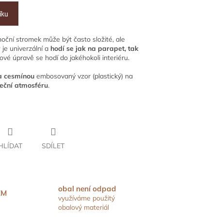
íku
noční stromek může být často složité, ale
y
je univerzální a
hodí se jak na parapet, tak
ové úpravě se hodí do jakéhokoli interiéru.
 a cesmínou
embosovaný vzor (plastický) na
teční atmosféru
.
HLÍDAT
SDÍLET
obal není odpad
EM
využíváme použitý
obalový materiál