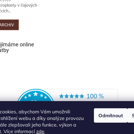
kroplasty v čajových
cích...
ARCHIV
ijímáme online
atby
cookies, abychom Vám umožnili
Odmítnout
ohlížení webu a díky analýze provozu
le zlepšovali jeho funkce, výkon a
t. Více informací
zde
.