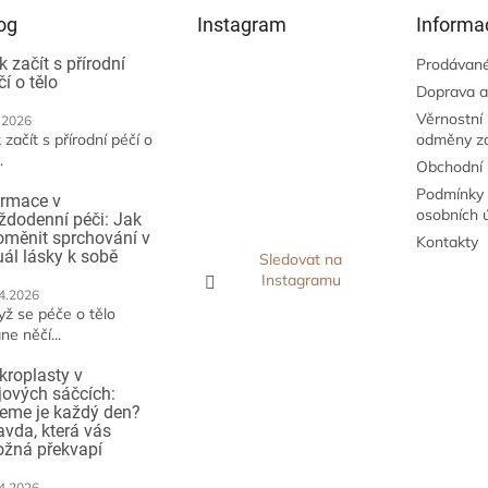
og
Instagram
Informa
k začít s přírodní
Prodávané
čí o tělo
Doprava a
Věrnostní
.2026
 začít s přírodní péčí o
odměny z
.
Obchodní
Podmínky 
irmace v
osobních 
ždodenní péči: Jak
oměnit sprchování v
Kontakty
tuál lásky k sobě
Sledovat na
Instagramu
4.2026
yž se péče o tělo
ne něčí...
kroplasty v
jových sáčcích:
jeme je každý den?
avda, která vás
žná překvapí
4.2026